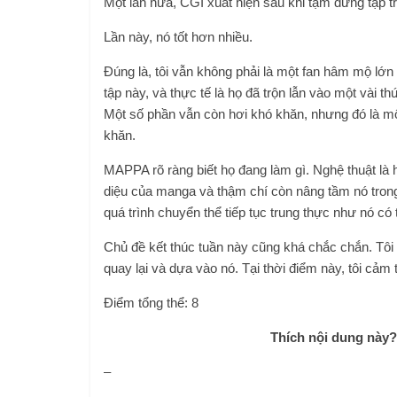
Một lần nữa, CGI xuất hiện sau khi tạm dừng tập t
Lần này, nó tốt hơn nhiều.
Đúng là, tôi vẫn không phải là một fan hâm mộ lớn
tập này, và thực tế là họ đã trộn lẫn vào một vài t
Một số phần vẫn còn hơi khó khăn, nhưng đó là một
khăn.
MAPPA rõ ràng biết họ đang làm gì. Nghệ thuật là
diệu của manga và thậm chí còn nâng tầm nó trong
quá trình chuyển thể tiếp tục trung thực như nó có 
Chủ đề kết thúc tuần này cũng khá chắc chắn. Tôi th
quay lại và dựa vào nó. Tại thời điểm này, tôi cảm 
Điểm tổng thể: 8
Thích nội dung này
–