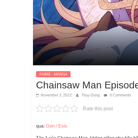
ANIME - MANGA
Chainsaw Man Episode
November 3, 2022
Thuy Dung
0 Comments
Rate this post
qua:
Gen / Esis
Tập 1 của Chainsaw Man, không giống như hầu hết,