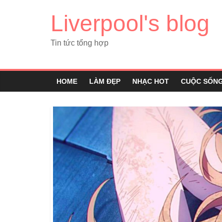
Liverpool's blog
Tin tức tổng hợp
HOME
LÀM ĐẸP
NHẠC HOT
CUỘC SỐN