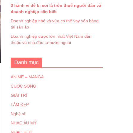
3 hành vi dễ bị coi là trốn thuế người dân và
doanh nghiệp cần biết
Doanh nghiệp nhỏ và vừa có thể vay vốn bằng
tài sản ảo
Doanh nghiệp dược lớn nhất Việt Nam dần
thuộc về nhà đầu tư nước ngoài
Danh mục
ANIME – MANGA
CUỘC SỐNG
GIẢI TRÍ
LÀM ĐẸP
Nghệ sĩ
NHẠC ÂU MỸ
NHẠC HOT