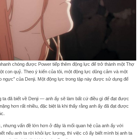
a nhanh chóng được Power tiếp thêm động lực để trở thành một Thợ
ột con quỷ. Theo ý kiến ​​của tôi, một động lực dũng cảm và một
o ngực” của Denji. Một động lực trong tập này được sử dụng để
ta đã biết về Denji — anh ấy sẽ làm bất cứ điều gì để đạt được
ng hơn rất nhiều, đặc biệt là khi thấy rằng anh ấy đã đạt được
úc.
, nhưng vấn đề lớn hơn ở đây là mối quan hệ của anh ấy với
 nếu anh ta rời khỏi lực lượng, thì việc cô ấy biết mình bị anh ta