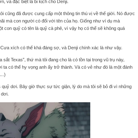
, và đặc biệt là bi kịch cho Denji.
ôi cũng đã được cung cấp một thông tin thú vị về thế giới. Nó được
hãi mà con người có đối với tên của họ. Giống như ví dụ mà
 con quỷ có tên là quỷ cà phê, vì vậy họ có thể sẽ không quá
 Cưa xích có thể khá đáng sợ, và Denji chính xác là như vậy.
 sắt Texas”, thứ mà tôi đang cho là có tồn tại trong vũ trụ này,
 ta có thể hy vọng anh ấy trở thành. Và có vẻ như đó là một đánh
m…)
quỷ dơi. Bây giờ thực sự tức giận, lý do mà tôi sẽ bỏ đi vì những
 dơi.