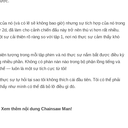
rước.
 của nó (và có lẽ sẽ không bao giờ) nhưng sự tích hợp của nó trong
hứ 2d, đã làm cho cảnh chiến đấu này trở nên thú vị hơn rất nhiều.
 sự cải thiện rõ ràng so với tập 1, nơi nó thực sự cảm thấy khó
 hiện tượng trong mỗi tập phim và nó thực sự nắm bắt được điều kỳ
 nhiều phần. Không có phàn nàn nào trong bộ phận lồng tiếng và
thể — luôn là một sự tích cực từ tôi!
ực sự tự hỏi tại sao tôi không thích cái đầu tiên. Tôi có thể phải
thấy như mình có thể đã bỏ lỡ điều gì đó.
? Xem thêm nội dung Chainsaw Man!