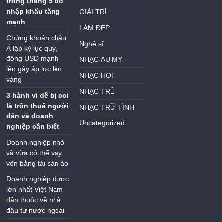
trong tháng 5 do
nhập khẩu tăng
GIẢI TRÍ
mạnh
LÀM ĐẸP
Chứng khoán châu
Nghệ sĩ
Á lập kỷ lục quý,
đồng USD mạnh
NHẠC ÂU MỸ
lên gây áp lực lên
NHẠC HOT
vàng
NHẠC TRẺ
3 hành vi dễ bị coi
là trốn thuế người
NHẠC TRỮ TÌNH
dân và doanh
Uncategorized
nghiệp cần biết
Doanh nghiệp nhỏ
và vừa có thể vay
vốn bằng tài sản ảo
Doanh nghiệp dược
lớn nhất Việt Nam
dần thuộc về nhà
đầu tư nước ngoài