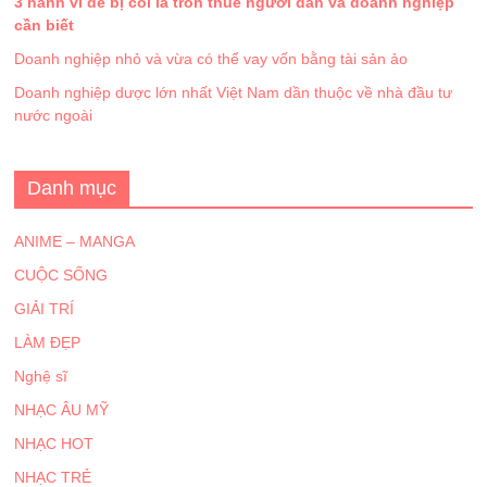
3 hành vi dễ bị coi là trốn thuế người dân và doanh nghiệp
cần biết
Doanh nghiệp nhỏ và vừa có thể vay vốn bằng tài sản ảo
Doanh nghiệp dược lớn nhất Việt Nam dần thuộc về nhà đầu tư
nước ngoài
Danh mục
ANIME – MANGA
CUỘC SỐNG
GIẢI TRÍ
LÀM ĐẸP
Nghệ sĩ
NHẠC ÂU MỸ
NHẠC HOT
NHẠC TRẺ