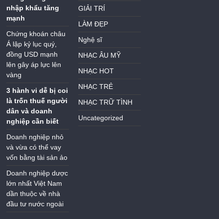
nhập khẩu tăng
GIẢI TRÍ
mạnh
LÀM ĐẸP
Chứng khoán châu
Nghệ sĩ
Á lập kỷ lục quý,
đồng USD mạnh
NHẠC ÂU MỸ
lên gây áp lực lên
NHẠC HOT
vàng
NHẠC TRẺ
3 hành vi dễ bị coi
là trốn thuế người
NHẠC TRỮ TÌNH
dân và doanh
Uncategorized
nghiệp cần biết
Doanh nghiệp nhỏ
và vừa có thể vay
vốn bằng tài sản ảo
Doanh nghiệp dược
lớn nhất Việt Nam
dần thuộc về nhà
đầu tư nước ngoài