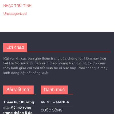
NHẠC TRỮ TÌNH
Uncategorized
Lời chào
Rất vui khi các bạn ghé thăm trang của chúng tôi. Hôm nay thời
tiết Hà Nội mưa to, bão kèm theo những trận gió rít, tôi trở cảm
thấy lạnh giữa cái thời tiết mùa hè oi bức này. Phải chăng là máy
lạnh đang bật hết công xuất
Bài viết mới
Danh mục
Thâm hụt thương
ANIME – MANGA
mại Mỹ mở rộng
CUỘC SỐNG
trong tháng 5 do