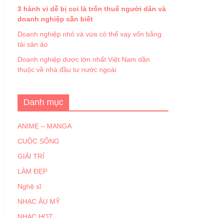
3 hành vi dễ bị coi là trốn thuế người dân và
doanh nghiệp cần biết
Doanh nghiệp nhỏ và vừa có thể vay vốn bằng
tài sản ảo
Doanh nghiệp dược lớn nhất Việt Nam dần
thuộc về nhà đầu tư nước ngoài
Danh mục
ANIME – MANGA
CUỘC SỐNG
GIẢI TRÍ
LÀM ĐẸP
Nghệ sĩ
NHẠC ÂU MỸ
NHẠC HOT