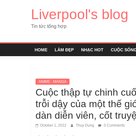
Liverpool's blog
Tin tức tổng hợp
HOME
LÀM ĐẸP
NHẠC HOT
CUỘC SỐN
ANIME - MANGA
Cuộc thập tự chinh cu
trỗi dậy của một thế g
dàn diễn viên, cốt truyệ
October 1, 2022
Thuy Dung
0 Comments