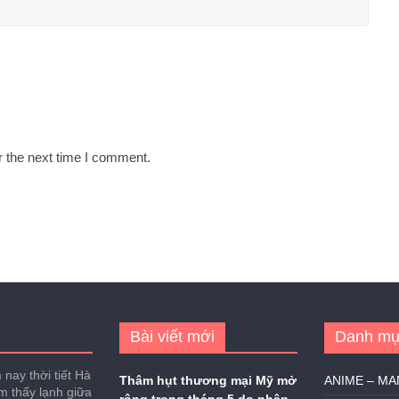
r the next time I comment.
Bài viết mới
Danh mụ
nay thời tiết Hà
Thâm hụt thương mại Mỹ mở
ANIME – M
ảm thấy lạnh giữa