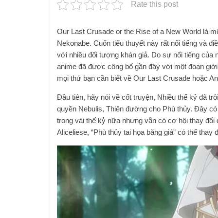
Rate this post
Our Last Crusade or the Rise of a New World là mộ
Nekonabe. Cuốn tiểu thuyết này rất nổi tiếng và đi
với nhiều đối tượng khán giả. Do sự nổi tiếng của
anime đã được công bố gần đây với một đoạn giới th
mọi thứ bạn cần biết về Our Last Crusade hoặc A
Đầu tiên, hãy nói về cốt truyện, Nhiều thế kỷ đã tr
quyền Nebulis, Thiên đường cho Phù thủy. Đây có v
trong vài thế kỷ nữa nhưng vẫn có cơ hội thay đổi
Aliceliese, “Phù thủy tai họa băng giá” có thể thay đ