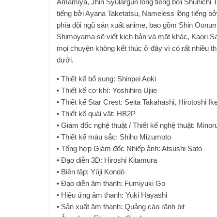
Amamiya, Jhin Syulargun lồng tiếng bởi Shunichi T
tiếng bởi Ayana Taketatsu, Nameless lồng tiếng b
phía đội ngũ sản xuất anime, bao gồm Shin Oonum
Shimoyama sẽ viết kịch bản và mặt khác, Kaori Sat
mọi chuyện không kết thúc ở đây vì có rất nhiều 
dưới.
• Thiết kế bổ sung: Shinpei Aoki
• Thiết kế cơ khí: Yoshihiro Ujiie
• Thiết kế Star Crest: Seita Takahashi, Hirotoshi I
• Thiết kế quái vật: HB2P
• Giám đốc nghệ thuật / Thiết kế nghệ thuật: Mino
• Thiết kế màu sắc: Shiho Mizumoto
• Tổng hợp Giám đốc Nhiếp ảnh: Atsushi Sato
• Đạo diễn 3D: Hiroshi Kitamura
• Biên tập: Yūji Kondō
• Đạo diễn âm thanh: Fumiyuki Go
• Hiệu ứng âm thanh: Yuki Hayashi
• Sản xuất âm thanh: Quảng cáo rãnh bit