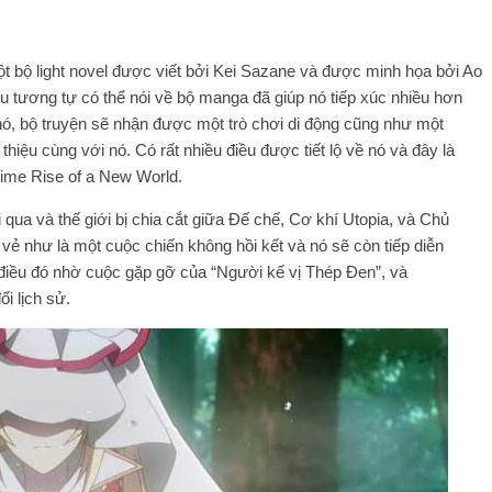
t bộ light novel được viết bởi Kei Sazane và được minh họa bởi Ao
ều tương tự có thể nói về bộ manga đã giúp nó tiếp xúc nhiều hơn
 nó, bộ truyện sẽ nhận được một trò chơi di động cũng như một
iệu cùng với nó. Có rất nhiều điều được tiết lộ về nó và đây là
nime Rise of a New World.
ôi qua và thế giới bị chia cắt giữa Đế chế, Cơ khí Utopia, và Chủ
ẻ như là một cuộc chiến không hồi kết và nó sẽ còn tiếp diễn
 điều đó nhờ cuộc gặp gỡ của “Người kế vị Thép Đen”, và
ổi lịch sử.