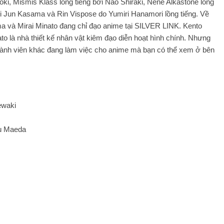
oki, Mismis Klass lồng tiếng bởi Nao Shiraki, Nene Alkastone lồng
ởi Jun Kasama và Rin Vispose do Yumiri Hanamori lồng tiếng. Về
a và Mirai Minato đang chỉ đạo anime tại SILVER LINK. Kento
o là nhà thiết kế nhân vật kiêm đạo diễn hoạt hình chính. Nhưng
thành viên khác đang làm việc cho anime mà bạn có thể xem ở bên
kewaki
ru Maeda