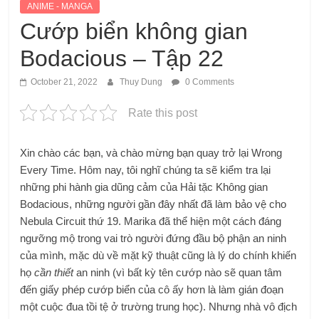
ANIME - MANGA
Cướp biển không gian
Bodacious – Tập 22
October 21, 2022
Thuy Dung
0 Comments
Rate this post
Xin chào các bạn, và chào mừng bạn quay trở lại Wrong
Every Time. Hôm nay, tôi nghĩ chúng ta sẽ kiểm tra lại
những phi hành gia dũng cảm của Hải tặc Không gian
Bodacious, những người gần đây nhất đã làm bảo vệ cho
Nebula Circuit thứ 19. Marika đã thể hiện một cách đáng
ngưỡng mộ trong vai trò người đứng đầu bộ phận an ninh
của mình, mặc dù về mặt kỹ thuật cũng là lý do chính khiến
họ
cần thiết
an ninh (vì bất kỳ tên cướp nào sẽ quan tâm
đến giấy phép cướp biển của cô ấy hơn là làm gián đoạn
một cuộc đua tồi tệ ở trường trung học). Nhưng nhà vô địch