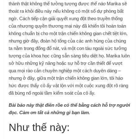
thành thật không thể tưởng tượng được
thế nào
Marika sẽ
thoát ra khỏi điều này nếu không có một số dự phòng bất
ngờ. Cách tiếp cận giải quyết xung đột theo truyền thống
của nhượng quyền thương mại này đã khiến tôi hoàn toàn
không chuẩn bị cho một trận chiến không gian chết tiệt lớn,
nhưng giờ đây, đoàn hộ tống của các anh hùng của chúng
ta nằm trong đống đổ nát, và một con tàu ngoài sức tưởng
tượng của khoa học cũng sẵn sàng tiêu diệt họ. Marika luôn
sở hữu những kỹ năng hoặc sự hỗ trợ cần thiết để vượt
qua mọi rào cản chuyên nghiệp một cách duyên dáng –
nhưng ở đây, giữa một trận chiến không gian lớn, tôi háo
hức được thấy cô ấy vật lộn với một cuộc xung đột rõ ràng
đã bùng nổ ngoài tầm kiểm soát của cô ấy.
Bài báo này thật điên rồ
e có thể bằng cách hỗ trợ người
đọc. Cảm ơn tất cả những gì bạn làm.
Như thế này: