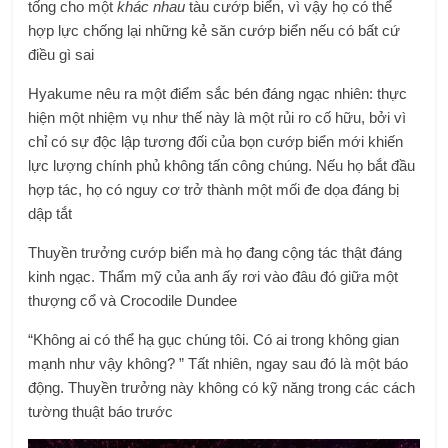
tống cho một
khác nhau
tàu cướp biển, vì vậy họ có thể
hợp lực chống lại những kẻ săn cướp biển nếu có bất cứ
điều gì sai
Hyakume nêu ra một điểm sắc bén đáng ngạc nhiên: thực
hiện một nhiệm vụ như thế này là một rủi ro cố hữu, bởi vì
chỉ có sự độc lập tương đối của bọn cướp biển mới khiến
lực lượng chính phủ không tấn công chúng. Nếu họ bắt đầu
hợp tác, họ có nguy cơ trở thành một mối đe dọa đáng bị
dập tắt
Thuyền trưởng cướp biển mà họ đang cộng tác thật đáng
kinh ngạc. Thẩm mỹ của anh ấy rơi vào đâu đó giữa một
thượng cổ và Crocodile Dundee
“Không ai có thể hạ gục chúng tôi. Có ai trong không gian
mạnh như vậy không? ” Tất nhiên, ngay sau đó là một báo
động. Thuyền trưởng này không có kỹ năng trong các cách
tường thuật báo trước