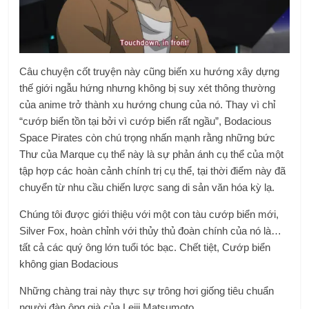
Câu chuyện cốt truyện này cũng biến xu hướng xây dựng
thế giới ngẫu hứng nhưng không bị suy xét thông thường
của anime trở thành xu hướng chung của nó. Thay vì chỉ
“cướp biển tồn tại bởi vì cướp biển rất ngầu”, Bodacious
Space Pirates còn chú trọng nhấn mạnh rằng những bức
Thư của Marque cụ thể này là sự phản ánh cụ thể của một
tập hợp các hoàn cảnh chính trị cụ thể, tại thời điểm này đã
chuyển từ nhu cầu chiến lược sang di sản văn hóa kỳ lạ.
Chúng tôi được giới thiệu với một con tàu cướp biển mới,
Silver Fox, hoàn chỉnh với thủy thủ đoàn chính của nó là…
tất cả các quý ông lớn tuổi tóc bạc. Chết tiệt, Cướp biển
không gian Bodacious
Những chàng trai này thực sự trông hơi giống tiêu chuẩn
người đàn ông già của Leiji Matsumoto