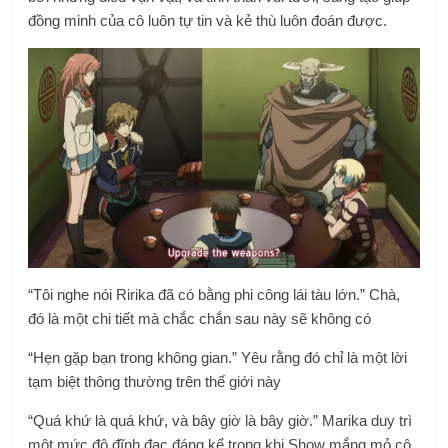
đồng minh của cô luôn tự tin và kẻ thù luôn đoán được.
“Tôi nghe nói Ririka đã có bằng phi công lái tàu lớn.” Chà,
đó là một chi tiết mà chắc chắn sau này sẽ không có
“Hẹn gặp bạn trong không gian.” Yêu rằng đó chỉ là một lời
tạm biệt thông thường trên thế giới này
“Quá khứ là quá khứ, và bây giờ là bây giờ.” Marika duy trì
một mức độ đĩnh đạc đáng kể trong khi Show mắng mỏ cô