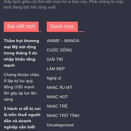
thấy lạnh giữa cái thời tiết mùa hè oi bức này. Phải chăng là máy
lạnh đang bật hết công xuất
Bài viết mới
Danh mục
Thâm hụt thương
ANIME – MANGA
mại Mỹ mở rộng
CUỘC SỐNG
trong tháng 5 do
nhập khẩu tăng
GIẢI TRÍ
mạnh
LÀM ĐẸP
Chứng khoán châu
Nghệ sĩ
Á lập kỷ lục quý,
đồng USD mạnh
NHẠC ÂU MỸ
lên gây áp lực lên
NHẠC HOT
vàng
NHẠC TRẺ
3 hành vi dễ bị coi
là trốn thuế người
NHẠC TRỮ TÌNH
dân và doanh
Uncategorized
nghiệp cần biết