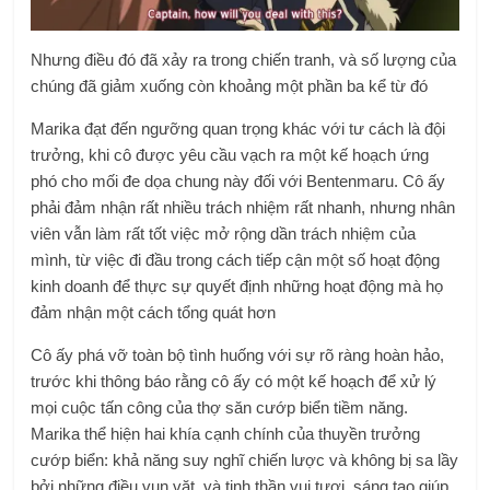
Nhưng điều đó đã xảy ra trong chiến tranh, và số lượng của
chúng đã giảm xuống còn khoảng một phần ba kể từ đó
Marika đạt đến ngưỡng quan trọng khác với tư cách là đội
trưởng, khi cô được yêu cầu vạch ra một kế hoạch ứng
phó cho mối đe dọa chung này đối với Bentenmaru. Cô ấy
phải đảm nhận rất nhiều trách nhiệm rất nhanh, nhưng nhân
viên vẫn làm rất tốt việc mở rộng dần trách nhiệm của
mình, từ việc đi đầu trong cách tiếp cận một số hoạt động
kinh doanh để thực sự quyết định những hoạt động mà họ
đảm nhận một cách tổng quát hơn
Cô ấy phá vỡ toàn bộ tình huống với sự rõ ràng hoàn hảo,
trước khi thông báo rằng cô ấy có một kế hoạch để xử lý
mọi cuộc tấn công của thợ săn cướp biển tiềm năng.
Marika thể hiện hai khía cạnh chính của thuyền trưởng
cướp biển: khả năng suy nghĩ chiến lược và không bị sa lầy
bởi những điều vụn vặt, và tinh thần vui tươi, sáng tạo giúp