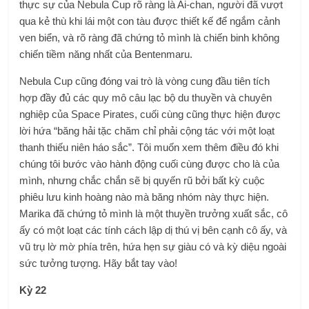
thực sự của Nebula Cup rõ ràng là Ai-chan, người đã vượt
qua kẻ thù khi lái một con tàu được thiết kế để ngắm cảnh
ven biển, và rõ ràng đã chứng tỏ mình là chiến binh không
chiến tiềm năng nhất của Bentenmaru.
Nebula Cup cũng đóng vai trò là vòng cung đầu tiên tích
hợp đầy đủ các quy mô câu lạc bộ du thuyền và chuyên
nghiệp của Space Pirates, cuối cùng cũng thực hiện được
lời hứa “băng hải tặc chăm chỉ phải cộng tác với một loạt
thanh thiếu niên háo sắc”. Tôi muốn xem thêm điều đó khi
chúng tôi bước vào hành động cuối cùng được cho là của
mình, nhưng chắc chắn sẽ bị quyến rũ bởi bất kỳ cuộc
phiêu lưu kinh hoàng nào mà băng nhóm này thực hiện.
Marika đã chứng tỏ mình là một thuyền trưởng xuất sắc, cô
ấy có một loạt các tính cách lập dị thú vị bên cạnh cô ấy, và
vũ trụ lờ mờ phía trên, hứa hẹn sự giàu có và kỳ diệu ngoài
sức tưởng tượng. Hãy bắt tay vào!
Kỳ 22