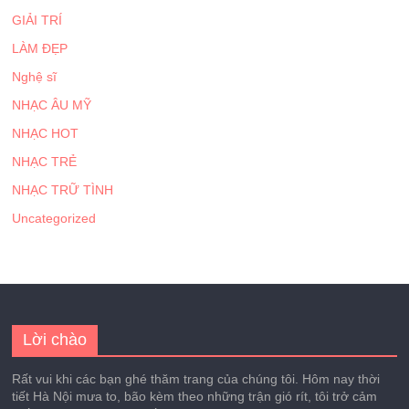
GIẢI TRÍ
LÀM ĐẸP
Nghệ sĩ
NHẠC ÂU MỸ
NHẠC HOT
NHẠC TRẺ
NHẠC TRỮ TÌNH
Uncategorized
Lời chào
Rất vui khi các bạn ghé thăm trang của chúng tôi. Hôm nay thời
tiết Hà Nội mưa to, bão kèm theo những trận gió rít, tôi trở cảm