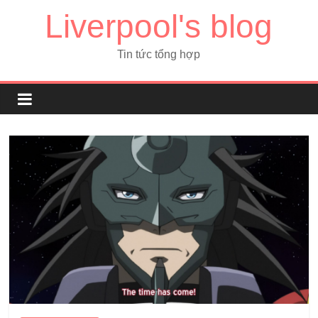
Liverpool's blog
Tin tức tổng hợp