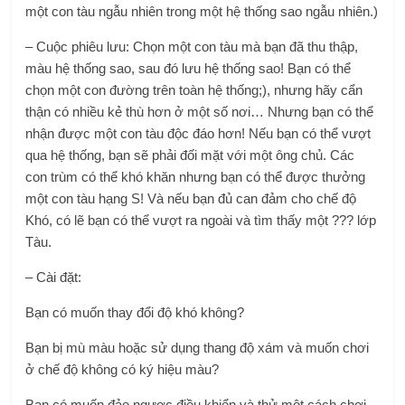
một con tàu ngẫu nhiên trong một hệ thống sao ngẫu nhiên.)
– Cuộc phiêu lưu: Chọn một con tàu mà bạn đã thu thập,
màu hệ thống sao, sau đó lưu hệ thống sao! Bạn có thể
chọn một con đường trên toàn hệ thống;), nhưng hãy cẩn
thận có nhiều kẻ thù hơn ở một số nơi… Nhưng bạn có thể
nhận được một con tàu độc đáo hơn! Nếu bạn có thể vượt
qua hệ thống, bạn sẽ phải đối mặt với một ông chủ. Các
con trùm có thể khó khăn nhưng bạn có thể được thưởng
một con tàu hạng S! Và nếu bạn đủ can đảm cho chế độ
Khó, có lẽ bạn có thể vượt ra ngoài và tìm thấy một ??? lớp
Tàu.
– Cài đặt:
Bạn có muốn thay đổi độ khó không?
Bạn bị mù màu hoặc sử dụng thang độ xám và muốn chơi
ở chế độ không có ký hiệu màu?
Bạn có muốn đảo ngược điều khiển và thử một cách chơi