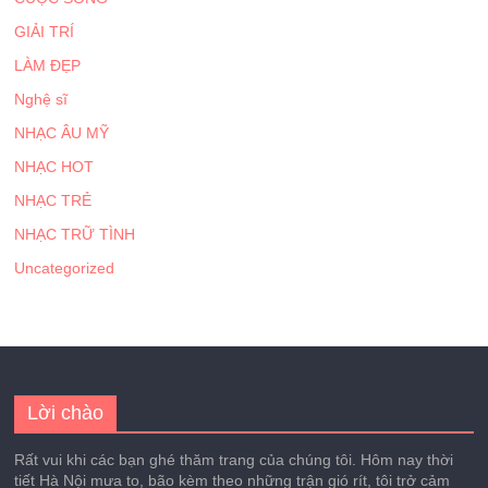
GIẢI TRÍ
LÀM ĐẸP
Nghệ sĩ
NHẠC ÂU MỸ
NHẠC HOT
NHẠC TRẺ
NHẠC TRỮ TÌNH
Uncategorized
Lời chào
Rất vui khi các bạn ghé thăm trang của chúng tôi. Hôm nay thời
tiết Hà Nội mưa to, bão kèm theo những trận gió rít, tôi trở cảm