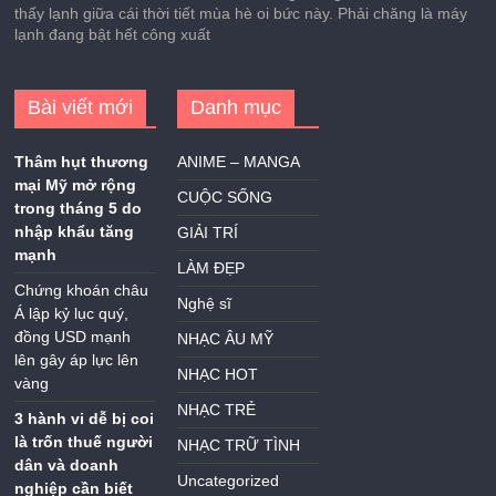
thấy lạnh giữa cái thời tiết mùa hè oi bức này. Phải chăng là máy
lạnh đang bật hết công xuất
Bài viết mới
Danh mục
Thâm hụt thương
ANIME – MANGA
mại Mỹ mở rộng
CUỘC SỐNG
trong tháng 5 do
nhập khẩu tăng
GIẢI TRÍ
mạnh
LÀM ĐẸP
Chứng khoán châu
Nghệ sĩ
Á lập kỷ lục quý,
đồng USD mạnh
NHẠC ÂU MỸ
lên gây áp lực lên
NHẠC HOT
vàng
NHẠC TRẺ
3 hành vi dễ bị coi
là trốn thuế người
NHẠC TRỮ TÌNH
dân và doanh
Uncategorized
nghiệp cần biết