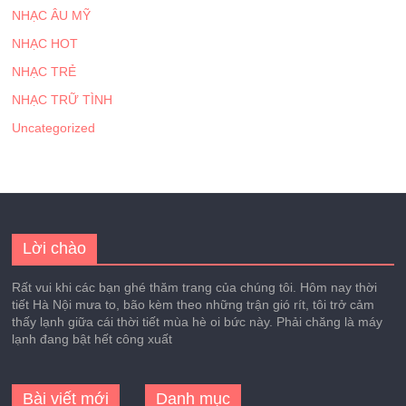
NHẠC ÂU MỸ
NHẠC HOT
NHẠC TRẺ
NHẠC TRỮ TÌNH
Uncategorized
Lời chào
Rất vui khi các bạn ghé thăm trang của chúng tôi. Hôm nay thời
tiết Hà Nội mưa to, bão kèm theo những trận gió rít, tôi trở cảm
thấy lạnh giữa cái thời tiết mùa hè oi bức này. Phải chăng là máy
lạnh đang bật hết công xuất
Bài viết mới
Danh mục