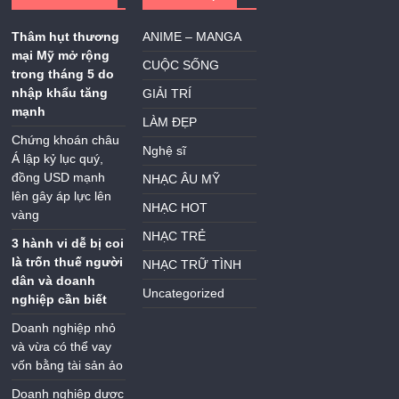
Thâm hụt thương
ANIME – MANGA
mại Mỹ mở rộng
CUỘC SỐNG
trong tháng 5 do
nhập khẩu tăng
GIẢI TRÍ
mạnh
LÀM ĐẸP
Chứng khoán châu
Nghệ sĩ
Á lập kỷ lục quý,
đồng USD mạnh
NHẠC ÂU MỸ
lên gây áp lực lên
NHẠC HOT
vàng
NHẠC TRẺ
3 hành vi dễ bị coi
là trốn thuế người
NHẠC TRỮ TÌNH
dân và doanh
Uncategorized
nghiệp cần biết
Doanh nghiệp nhỏ
và vừa có thể vay
vốn bằng tài sản ảo
Doanh nghiệp dược