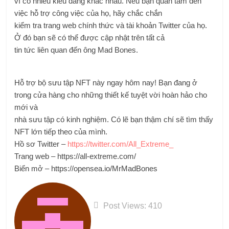
vì có nhiều kiểu dáng khác nhau. Nếu bạn quan tâm đến
việc hỗ trợ công việc của họ, hãy chắc chắn
kiểm tra trang web chính thức và tài khoản Twitter của họ.
Ở đó bạn sẽ có thể được cập nhật trên tất cả
tin tức liên quan đến ông Mad Bones.
Hỗ trợ bộ sưu tập NFT này ngay hôm nay! Bạn đang ở
trong cửa hàng cho những thiết kế tuyệt vời hoàn hảo cho
mới và
nhà sưu tập có kinh nghiệm. Có lẽ bạn thậm chí sẽ tìm thấy
NFT lớn tiếp theo của mình.
Hồ sơ Twitter –
https://twitter.com/All_Extreme_
Trang web – https://all-extreme.com/
Biển mở – https://opensea.io/MrMadBones
Post Views:
410