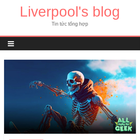
Liverpool's blog
Tin tức tổng hợp