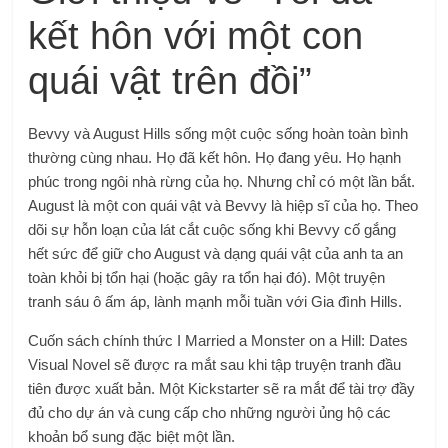
kết hôn với một con
quái vật trên đồi”
Bevvy và August Hills sống một cuộc sống hoàn toàn bình
thường cùng nhau. Họ đã kết hôn. Họ đang yêu. Họ hạnh
phúc trong ngôi nhà rừng của họ. Nhưng chỉ có một lần bắt.
August là một con quái vật và Bevvy là hiệp sĩ của họ. Theo
dõi sự hỗn loạn của lát cắt cuộc sống khi Bevvy cố gắng
hết sức để giữ cho August và dạng quái vật của anh ta an
toàn khỏi bị tổn hại (hoặc gây ra tổn hại đó). Một truyện
tranh sáu ô ấm áp, lành mạnh mỗi tuần với Gia đình Hills.
Cuốn sách chính thức I Married a Monster on a Hill: Dates
Visual Novel sẽ được ra mắt sau khi tập truyện tranh đầu
tiên được xuất bản. Một Kickstarter sẽ ra mắt để tài trợ đầy
đủ cho dự án và cung cấp cho những người ủng hộ các
khoản bổ sung đặc biệt một lần.