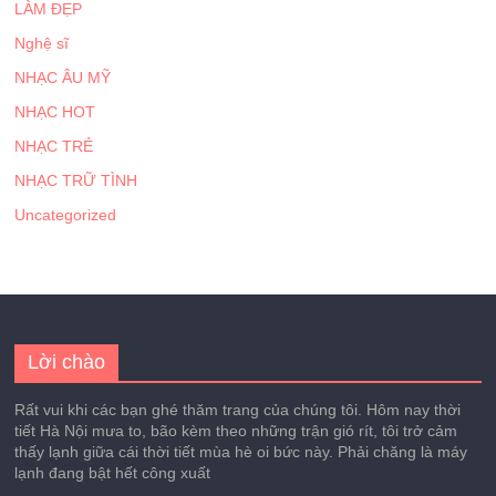
LÀM ĐẸP
Nghệ sĩ
NHẠC ÂU MỸ
NHẠC HOT
NHẠC TRẺ
NHẠC TRỮ TÌNH
Uncategorized
Lời chào
Rất vui khi các bạn ghé thăm trang của chúng tôi. Hôm nay thời
tiết Hà Nội mưa to, bão kèm theo những trận gió rít, tôi trở cảm
thấy lạnh giữa cái thời tiết mùa hè oi bức này. Phải chăng là máy
lạnh đang bật hết công xuất