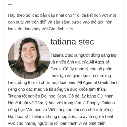
—
Hãy theo dõi các bản cập nhật cho “Tôi đã kết hôn với một
con quái vật trên đồi” và sẵn sàng bước vào thế giới hỗn
loạn, đa dạng này với Gia đình Hills.
tatiana stec
Tatiana Stec là người đồng sáng lập
và nhiếp ảnh gia của All Ages of
Geek. Cô ấy quản lý các bộ phận
thực tập và giáo dục của thương
hiệu, đồng thời tổ chức một loạt phim All Ages of Geek dành
riêng cho các mẹo về lối sống và sức khỏe tâm thần.
Tatiana tốt nghiệp Đại học Kean. Cô đã lấy bằng Cử nhân
Nghệ thuật về Tâm lý học với trọng tâm là Pháp y. Tatiana
cũng học Văn học và Viết sáng tạo khi còn nhỏ ở trường
Đại học. Khi Tatiana không chụp ảnh, cô ấy là người bênh
vực cho những người bị rối loạn hành vi và phát triển,