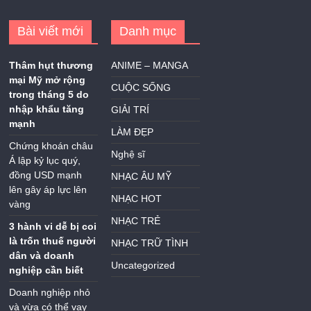
Bài viết mới
Danh mục
Thâm hụt thương
ANIME – MANGA
mại Mỹ mở rộng
CUỘC SỐNG
trong tháng 5 do
nhập khẩu tăng
GIẢI TRÍ
mạnh
LÀM ĐẸP
Chứng khoán châu
Nghệ sĩ
Á lập kỷ lục quý,
đồng USD mạnh
NHẠC ÂU MỸ
lên gây áp lực lên
NHẠC HOT
vàng
NHẠC TRẺ
3 hành vi dễ bị coi
là trốn thuế người
NHẠC TRỮ TÌNH
dân và doanh
Uncategorized
nghiệp cần biết
Doanh nghiệp nhỏ
và vừa có thể vay