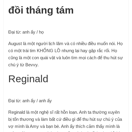
đồi tháng tám
Đại từ: anh ấy / họ
August là một người lịch lãm và có nhiều điều muốn nói. Họ
có một trái tim KHỔNG LỒ nhưng lại hay gặp rắc rối. Họ
cũng là một con quái vật và luôn tìm mọi cách để thu hút sự
chú ý từ Bevvy.
Reginald
Đại từ: anh ấy / anh ấy
Reginald là một nghệ sĩ rất hỗn loạn. Anh ta thường xuyên
bị tổn thương và làm bất cứ điều gì để thu hút sự chú ý của
vợ mình là Amy và bạn bè. Anh ấy thích cảm thấy mình là