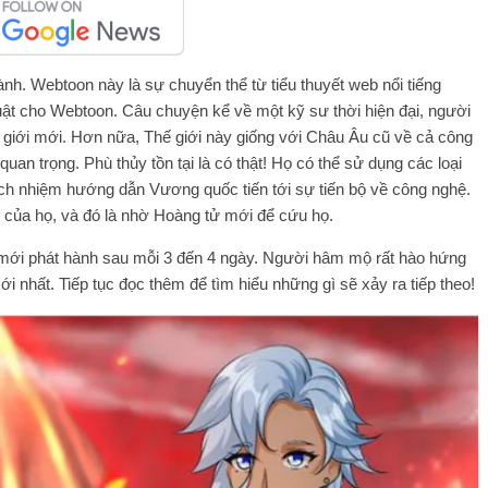
. Webtoon này là sự chuyển thể từ tiểu thuyết web nổi tiếng
ật cho Webtoon. Câu chuyện kể về một kỹ sư thời hiện đại, người
 giới mới. Hơn nữa, Thế giới này giống với Châu Âu cũ về cả công
quan trọng. Phù thủy tồn tại là có thật! Họ có thể sử dụng các loại
ch nhiệm hướng dẫn Vương quốc tiến tới sự tiến bộ về công nghệ.
 của họ, và đó là nhờ Hoàng tử mới để cứu họ.
 mới phát hành sau mỗi 3 đến 4 ngày. Người hâm mộ rất hào hứng
ới nhất. Tiếp tục đọc thêm để tìm hiểu những gì sẽ xảy ra tiếp theo!