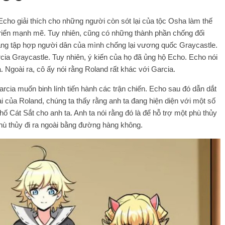
cho giải thích cho những người còn sót lại của tộc Osha làm thế
triển mạnh mẽ. Tuy nhiên, cũng có những thành phần chống đối
ng tập hợp người dân của mình chống lại vương quốc Graycastle.
ia Graycastle. Tuy nhiên, ý kiến ​​của họ đã ủng hộ Echo. Echo nói
goài ra, cô ấy nói rằng Roland rất khác với Garcia.
arcia muốn binh lính tiến hành các trận chiến. Echo sau đó dẫn dắt
 của Roland, chúng ta thấy rằng anh ta đang hiện diện với một số
ố Cát Sắt cho anh ta. Anh ta nói rằng đó là để hỗ trợ một phù thủy
phù thủy đi ra ngoài bằng đường hàng không.