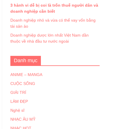
3 hành vi dễ bị coi là trốn thuế người dân và
doanh nghiệp cần biết
Doanh nghiệp nhỏ và vừa có thể vay vốn bằng
tài sản ảo
Doanh nghiệp dược lớn nhất Việt Nam dần
thuộc về nhà đầu tư nước ngoài
Danh mục
ANIME – MANGA
CUỘC SỐNG
GIẢI TRÍ
LÀM ĐẸP
Nghệ sĩ
NHẠC ÂU MỸ
NHẠC HOT