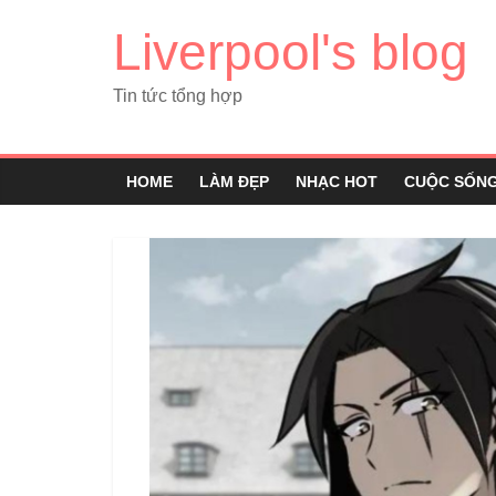
Liverpool's blog
Tin tức tổng hợp
HOME
LÀM ĐẸP
NHẠC HOT
CUỘC SỐN