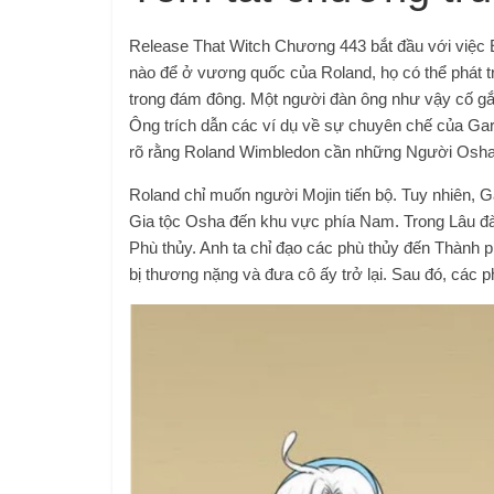
Release That Witch Chương 443 bắt đầu với việc E
nào để ở vương quốc của Roland, họ có thể phát 
trong đám đông. Một người đàn ông như vậy cố gắ
Ông trích dẫn các ví dụ về sự chuyên chế của Garc
rõ rằng Roland Wimbledon cần những Người Osha. N
Roland chỉ muốn người Mojin tiến bộ. Tuy nhiên, G
Gia tộc Osha đến khu vực phía Nam. Trong Lâu đài
Phù thủy. Anh ta chỉ đạo các phù thủy đến Thành ph
bị thương nặng và đưa cô ấy trở lại. Sau đó, các 