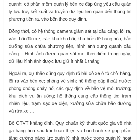
quanh; có phần mềm quản lý bến xe đáp ứng yêu cầu quản
lý lưu trữ, kết xuất và truyền dữ liệu liên quan đến thông tin
phương tiện ra, vào bến theo quy định.
Đồng thời, có hệ thống camera giám sát tại cầu cảng, lối ra,
vào, bãi đậu xe, các khu kho bãi, khu bốc dỡ hàng hóa, bảo
dưỡng sửa chữa phương tiện, hình ảnh xung quanh cầu
cảng. . Hình ảnh được quan sát mọi thời điểm trong ngày,
dữ liệu hình ảnh được lưu giữ ít nhất 1 tháng.
Ngoài ra, dự thảo cũng quy định rõ bãi đỗ xe ô tô chở hàng,
lối ra vào bến xe; phòng vệ sinh; hệ thống cấp thoát nước;
phòng chống cháy nổ; các quy định về bảo vệ môi trường;
khu dịch vụ ăn uống; hệ thống cung cấp thông tin; trạm
nhiên liệu, trạm sạc xe điện, xưởng sửa chữa bảo dưỡng
và rửa xe …
Bộ GTVT khẳng định, Quy chuẩn kỹ thuật quốc gia về nhà
ga hàng hóa sau khi hoàn thiện và ban hành sẽ góp phần
tăng cường năng lực quản lý nhà nước trong quản lý hoạt