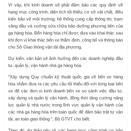
Vì vậy, khi kinh doanh sẽ phải đảm bảo các quy định về
hạng mục công trình, diện tích tối thiểu; cơ sở vật chất, điều
kiện bảo vệ môi trường; hệ thống cung cấp thông tin; trạm
xăng dầu và xưởng sửa chữa bảo dưỡng phương tiện của
ga hàng hóa. Bến hàng hóa chỉ được đưa vào khai thác sau
khi đơn vị khai thác bến xe thẩm định, công bố và thông báo
cho Sở Giao thông vận tải địa phương.
Dự kiến, văn bản sẽ ảnh hưởng đến các doanh nghiệp đầu
tư, quản lý, vận hành nhà ga hàng hóa.
“Xây dựng Quy chuẩn kỹ thuật quốc gia về bến xe hàng
hóa nhằm đưa ra các yêu cầu tối thiểu đối với từng loại bến
xe để các đơn vị kinh doanh bến xe so sánh việc đầu tư,
xây dựng và quản lý vận hành, đồng thời tăng cường năng
lực quản lý nhà nước trong lĩnh vực quản lý vận hành của
các nhà ga hàng hóa trên toàn quốc để đảm bảo trật tự vận
tải, an toàn giao thông ”, Bộ GTVT cho biết.
Theo đó, dự thảo nêu rõ, các hạng mục công trình cơ bản