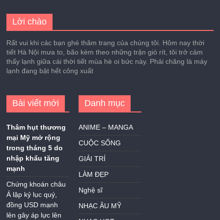
Lời chào
Rất vui khi các bạn ghé thăm trang của chúng tôi. Hôm nay thời
tiết Hà Nội mưa to, bão kèm theo những trận gió rít, tôi trở cảm
thấy lạnh giữa cái thời tiết mùa hè oi bức này. Phải chăng là máy
lạnh đang bật hết công xuất
Bài viết mới
Danh mục
Thâm hụt thương
ANIME – MANGA
mại Mỹ mở rộng
CUỘC SỐNG
trong tháng 5 do
nhập khẩu tăng
GIẢI TRÍ
mạnh
LÀM ĐẸP
Chứng khoán châu
Nghệ sĩ
Á lập kỷ lục quý,
đồng USD mạnh
NHẠC ÂU MỸ
lên gây áp lực lên