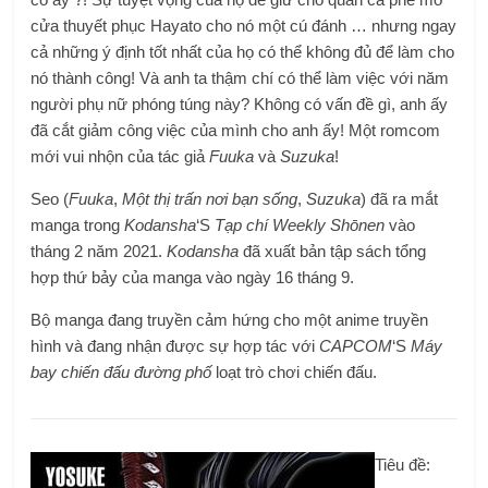
cửa thuyết phục Hayato cho nó một cú đánh … nhưng ngay
cả những ý định tốt nhất của họ có thể không đủ để làm cho
nó thành công! Và anh ta thậm chí có thể làm việc với năm
người phụ nữ phóng túng này? Không có vấn đề gì, anh ấy
đã cắt giảm công việc của mình cho anh ấy! Một romcom
mới vui nhộn của tác giả
Fuuka
và
Suzuka
!
Seo (
Fuuka
,
Một thị trấn nơi bạn sống
,
Suzuka
) đã ra mắt
manga trong
Kodansha
‘S
Tạp chí Weekly Shōnen
vào
tháng 2 năm 2021.
Kodansha
đã xuất bản tập sách tổng
hợp thứ bảy của manga vào ngày 16 tháng 9.
Bộ manga đang truyền cảm hứng cho một anime truyền
hình và đang nhận được sự hợp tác với
CAPCOM
‘S
Máy
bay chiến đấu đường phố
loạt trò chơi chiến đấu.
Tiêu đề: