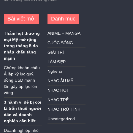
Bài viết mới
Danh mục
Thâm hụt thương
ANIME – MANGA
mại Mỹ mở rộng
CUỘC SỐNG
trong tháng 5 do
nhập khẩu tăng
GIẢI TRÍ
mạnh
LÀM ĐẸP
Chứng khoán châu
Nghệ sĩ
Á lập kỷ lục quý,
đồng USD mạnh
NHẠC ÂU MỸ
lên gây áp lực lên
NHẠC HOT
vàng
NHẠC TRẺ
3 hành vi dễ bị coi
là trốn thuế người
NHẠC TRỮ TÌNH
dân và doanh
Uncategorized
nghiệp cần biết
Doanh nghiệp nhỏ