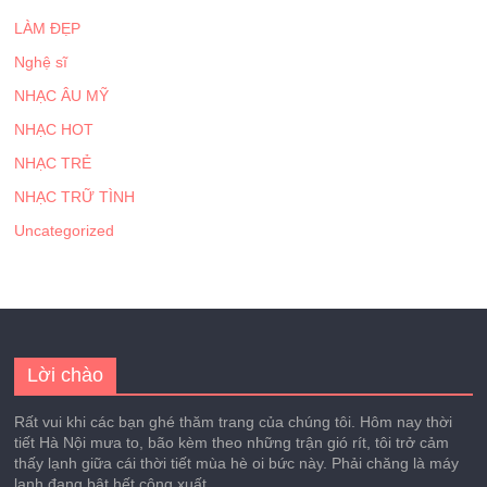
LÀM ĐẸP
Nghệ sĩ
NHẠC ÂU MỸ
NHẠC HOT
NHẠC TRẺ
NHẠC TRỮ TÌNH
Uncategorized
Lời chào
Rất vui khi các bạn ghé thăm trang của chúng tôi. Hôm nay thời
tiết Hà Nội mưa to, bão kèm theo những trận gió rít, tôi trở cảm
thấy lạnh giữa cái thời tiết mùa hè oi bức này. Phải chăng là máy
lạnh đang bật hết công xuất