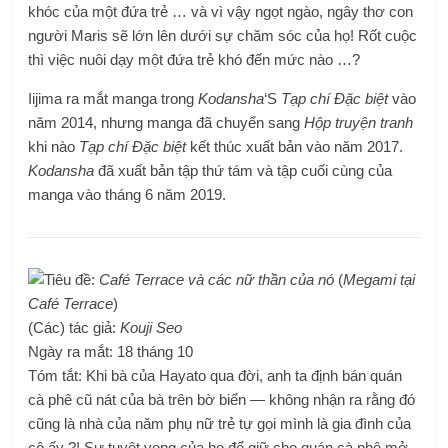
khóc của một đứa trẻ … và vì vậy ngọt ngào, ngây thơ con
người Maris sẽ lớn lên dưới sự chăm sóc của họ! Rốt cuộc
thì việc nuôi dạy một đứa trẻ khó đến mức nào …?
Iijima ra mắt manga trong
Kodansha
‘S
Tạp chí Đặc biệt
vào
năm 2014, nhưng manga đã chuyển sang
Hộp truyện tranh
khi nào
Tạp chí Đặc biệt
kết thúc xuất bản vào năm 2017.
Kodansha
đã xuất bản tập thứ tám và tập cuối cùng của
manga vào tháng 6 năm 2019.
Tiêu đề:
Café Terrace và các nữ thần của nó
(
Megami tại
Café Terrace
)
(Các) tác giả:
Kouji Seo
Ngày ra mắt: 18 tháng 10
Tóm tắt: Khi bà của Hayato qua đời, anh ta định bán quán
cà phê cũ nát của bà trên bờ biển — không nhận ra rằng đó
cũng là nhà của năm phụ nữ trẻ tự gọi mình là gia đình của
cô ấy ?! Sự tuyệt vọng của họ để giữ cho quán cà phê mở