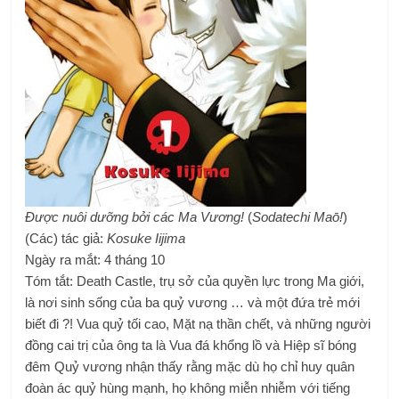
Được nuôi dưỡng bởi các Ma Vương!
(
Sodatechi Maō!
)
(Các) tác giả:
Kosuke Iijima
Ngày ra mắt: 4 tháng 10
Tóm tắt: Death Castle, trụ sở của quyền lực trong Ma giới,
là nơi sinh sống của ba quỷ vương … và một đứa trẻ mới
biết đi ?! Vua quỷ tối cao, Mặt nạ thần chết, và những người
đồng cai trị của ông ta là Vua đá khổng lồ và Hiệp sĩ bóng
đêm Quỷ vương nhận thấy rằng mặc dù họ chỉ huy quân
đoàn ác quỷ hùng mạnh, họ không miễn nhiễm với tiếng