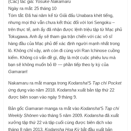
(Các) tác giả:
Yosuke Nakamaru
Ngày ra mắt: 25 tháng 10
Tóm tắt: Đã hai năm kể từ Giải đấu Unabara khét tiếng,
nhưng mọi thứ vẫn chưa kết thúc đối với Iori Sengoku –
trên thực tế, anh ấy đã nhận được lệnh triệu tập từ Mạc phủ
Tokugawa. Anh ấy sẽ tham gia trận chiến với các võ sĩ
hàng đầu của Mạc phủ để xác định người mạnh nhất trong
lô. Không chỉ vậy, anh còn đi cùng với Ran Ichinose cuồng
kiếm. Không có vấn đề gì, đây là một cuộc phiêu lưu mà
bạn sẽ không muốn bỏ lỡ — phần tiếp theo ly kỳ của
Gamaran
!
Nakamaru ra mắt manga trong
Kodansha
‘S
Tạp chí Pocket
ứng dụng vào năm 2018.
Kodansha
xuất bản tập thứ 22
được biên soạn vào ngày 9 tháng 9.
Bản gốc
Gamaran
manga ra mắt vào
Kodansha
‘S
Tạp chí
Weekly Shōnen
vào tháng 5 năm 2009.
Kodansha
đã xuất
xưởng tập thứ 22 và tập cuối cùng được biên dịch vào
tháng 8 năm 2013.
Kodansha Hoa Kỳ
bắt đầu xuất bản