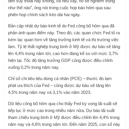
đến suy thoái hay không, và nếu vậy, nó sẽ nghiêm trọng
như thế nào”, ông nói trong cuộc họp báo hôm qua sau
phiên họp chính sách kéo dài hai ngày.
Bản cập nhật dự báo kinh tế do Fed công bố hôm qua đã
phản ánh quan điểm này. Theo đó, các quan chức Fed tỏ ra
kém lạc quan hơn về tăng trưởng kinh tế và thị trường việc
làm. Tỷ lệ thất nghiệp trung bình ở Mỹ được dự báo sẽ tăng
lên 4,4% trong năm tới, cao hơn đáng kể so với mức 3,7%
hiện tại. Tốc độ tăng trưởng GDP cũng được điều chỉnh
xuống 0,2% trong năm nay.
Chỉ số chi tiêu tiêu dùng cá nhân (PCE) – thước đo lạm
phát ưa thích của Fed – cũng được dự báo sẽ tăng lên
4,5% trong năm nay và 3,1% vào năm 2023.
Dữ liệu công bố hôm qua cho thấy Fed kỳ vọng lãi suất sẽ
tiếp tục ở mức cao trong nhiều năm nữa. Dự báo lãi suất
tham chiếu trung bình ở Mỹ được điều chỉnh lên 4,4% trong
năm nay và 4,6% trong năm tới. Đến năm 2025, con số này