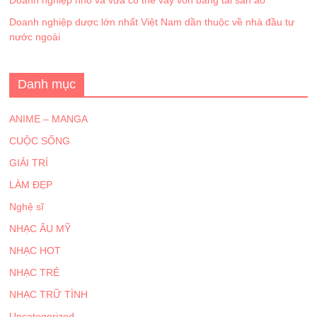
Doanh nghiệp nhỏ và vừa có thể vay vốn bằng tài sản ảo
Doanh nghiệp dược lớn nhất Việt Nam dần thuộc về nhà đầu tư
nước ngoài
Danh mục
ANIME – MANGA
CUỘC SỐNG
GIẢI TRÍ
LÀM ĐẸP
Nghệ sĩ
NHẠC ÂU MỸ
NHẠC HOT
NHẠC TRẺ
NHẠC TRỮ TÌNH
Uncategorized