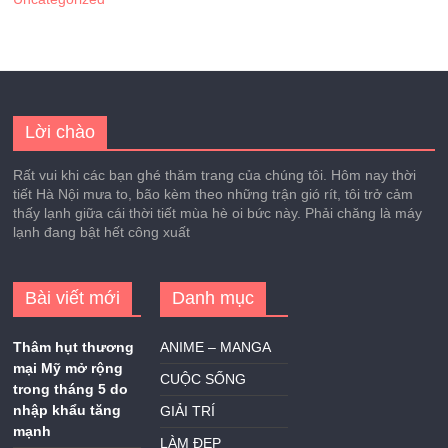
Lời chào
Rất vui khi các bạn ghé thăm trang của chúng tôi. Hôm nay thời
tiết Hà Nội mưa to, bão kèm theo những trận gió rít, tôi trở cảm
thấy lạnh giữa cái thời tiết mùa hè oi bức này. Phải chăng là máy
lạnh đang bật hết công xuất
Bài viết mới
Danh mục
Thâm hụt thương
ANIME – MANGA
mại Mỹ mở rộng
CUỘC SỐNG
trong tháng 5 do
nhập khẩu tăng
GIẢI TRÍ
mạnh
LÀM ĐẸP