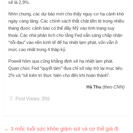
sẽ là 2,9%.
Nhìn chung, các dự báo mới cho thấy nguy cơ hạ cánh khó
ngày càng tăng. Các chính sách thắt chặt tiền tệ trong nhiều
tháng được cảnh báo có thể đẩy Mỹ vào tình trạng suy
thoái. Các nhà phân tích cho rằng Fed sẵn sàng chấp nhận
“nỗi đau” vào nền kinh tế để hạ nhiệt lạm phát, vốn vẫn ở
mức cao nhất trong 4 thập kỷ.
Powell hôm qua cũng khẳng định sẽ hạ nhiệt lạm phát.
Quan chức Fed “quyết tâm” đưa chỉ số này trở lại mục tiêu
2% và “sẽ kiên trì thực hiện cho đến khi hoàn thành”.
Hà Thu
(theo CNN)
Post Views:
359
←
3 mốc tuổi sức khỏe giảm sút và cơ thể già đi