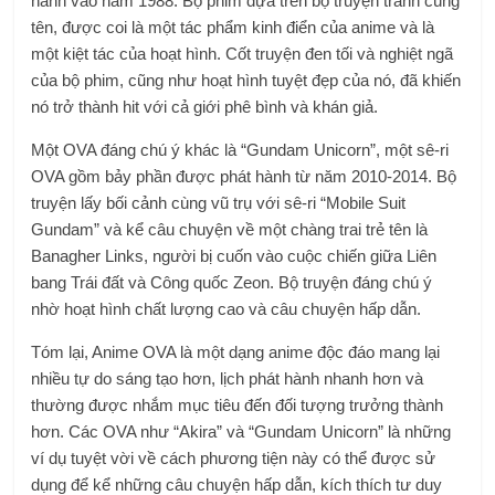
hành vào năm 1988. Bộ phim dựa trên bộ truyện tranh cùng
tên, được coi là một tác phẩm kinh điển của anime và là
một kiệt tác của hoạt hình. Cốt truyện đen tối và nghiệt ngã
của bộ phim, cũng như hoạt hình tuyệt đẹp của nó, đã khiến
nó trở thành hit với cả giới phê bình và khán giả.
Một OVA đáng chú ý khác là “Gundam Unicorn”, một sê-ri
OVA gồm bảy phần được phát hành từ năm 2010-2014. Bộ
truyện lấy bối cảnh cùng vũ trụ với sê-ri “Mobile Suit
Gundam” và kể câu chuyện về một chàng trai trẻ tên là
Banagher Links, người bị cuốn vào cuộc chiến giữa Liên
bang Trái đất và Công quốc Zeon. Bộ truyện đáng chú ý
nhờ hoạt hình chất lượng cao và câu chuyện hấp dẫn.
Tóm lại, Anime OVA là một dạng anime độc ​​đáo mang lại
nhiều tự do sáng tạo hơn, lịch phát hành nhanh hơn và
thường được nhắm mục tiêu đến đối tượng trưởng thành
hơn. Các OVA như “Akira” và “Gundam Unicorn” là những
ví dụ tuyệt vời về cách phương tiện này có thể được sử
dụng để kể những câu chuyện hấp dẫn, kích thích tư duy