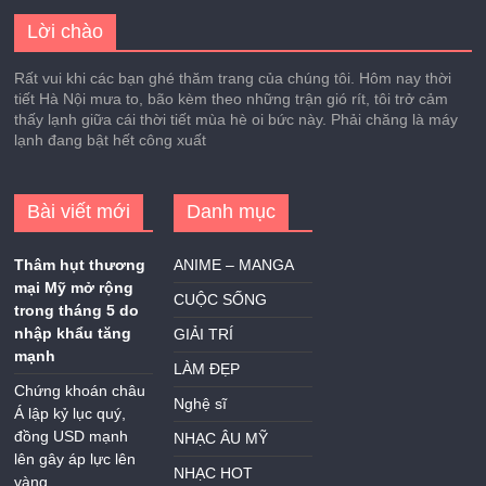
Lời chào
Rất vui khi các bạn ghé thăm trang của chúng tôi. Hôm nay thời
tiết Hà Nội mưa to, bão kèm theo những trận gió rít, tôi trở cảm
thấy lạnh giữa cái thời tiết mùa hè oi bức này. Phải chăng là máy
lạnh đang bật hết công xuất
Bài viết mới
Danh mục
Thâm hụt thương
ANIME – MANGA
mại Mỹ mở rộng
CUỘC SỐNG
trong tháng 5 do
nhập khẩu tăng
GIẢI TRÍ
mạnh
LÀM ĐẸP
Chứng khoán châu
Nghệ sĩ
Á lập kỷ lục quý,
đồng USD mạnh
NHẠC ÂU MỸ
lên gây áp lực lên
NHẠC HOT
vàng