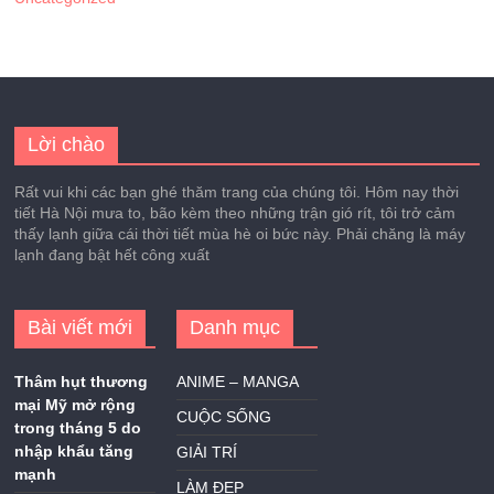
Lời chào
Rất vui khi các bạn ghé thăm trang của chúng tôi. Hôm nay thời
tiết Hà Nội mưa to, bão kèm theo những trận gió rít, tôi trở cảm
thấy lạnh giữa cái thời tiết mùa hè oi bức này. Phải chăng là máy
lạnh đang bật hết công xuất
Bài viết mới
Danh mục
Thâm hụt thương
ANIME – MANGA
mại Mỹ mở rộng
CUỘC SỐNG
trong tháng 5 do
nhập khẩu tăng
GIẢI TRÍ
mạnh
LÀM ĐẸP