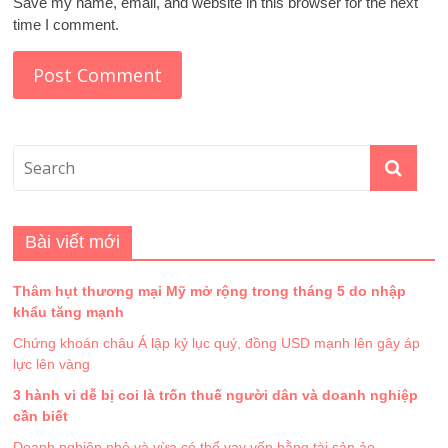
Save my name, email, and website in this browser for the next
time I comment.
Bài viết mới
Thâm hụt thương mại Mỹ mở rộng trong tháng 5 do nhập
khẩu tăng mạnh
Chứng khoán châu Á lập kỷ lục quý, đồng USD mạnh lên gây áp
lực lên vàng
3 hành vi dễ bị coi là trốn thuế người dân và doanh nghiệp
cần biết
Doanh nghiệp nhỏ và vừa có thể vay vốn bằng tài sản ảo