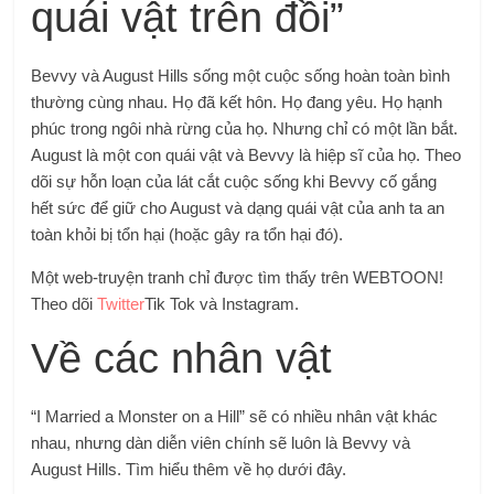
quái vật trên đồi”
Bevvy và August Hills sống một cuộc sống hoàn toàn bình
thường cùng nhau. Họ đã kết hôn. Họ đang yêu. Họ hạnh
phúc trong ngôi nhà rừng của họ. Nhưng chỉ có một lần bắt.
August là một con quái vật và Bevvy là hiệp sĩ của họ. Theo
dõi sự hỗn loạn của lát cắt cuộc sống khi Bevvy cố gắng
hết sức để giữ cho August và dạng quái vật của anh ta an
toàn khỏi bị tổn hại (hoặc gây ra tổn hại đó).
Một web-truyện tranh chỉ được tìm thấy trên WEBTOON!
Theo dõi
Twitter
Tik Tok và Instagram.
Về các nhân vật
“I Married a Monster on a Hill” sẽ có nhiều nhân vật khác
nhau, nhưng dàn diễn viên chính sẽ luôn là Bevvy và
August Hills. Tìm hiểu thêm về họ dưới đây.