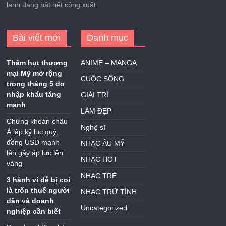
lạnh đang bật hết công xuất
Bài viết mới
Danh mục
Thâm hụt thương
ANIME – MANGA
mại Mỹ mở rộng
CUỘC SỐNG
trong tháng 5 do
nhập khẩu tăng
GIẢI TRÍ
mạnh
LÀM ĐẸP
Chứng khoán châu
Nghệ sĩ
Á lập kỷ lục quý,
đồng USD mạnh
NHẠC ÂU MỸ
lên gây áp lực lên
NHẠC HOT
vàng
NHẠC TRẺ
3 hành vi dễ bị coi
là trốn thuế người
NHẠC TRỮ TÌNH
dân và doanh
Uncategorized
nghiệp cần biết