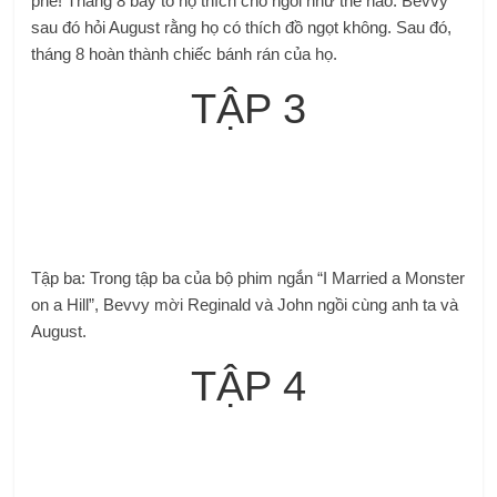
phê! Tháng 8 bày tỏ họ thích chỗ ngồi như thế nào. Bevvy
sau đó hỏi August rằng họ có thích đồ ngọt không. Sau đó,
tháng 8 hoàn thành chiếc bánh rán của họ.
TẬP 3
Tập ba: Trong tập ba của bộ phim ngắn “I Married a Monster
on a Hill”, Bevvy mời Reginald và John ngồi cùng anh ta và
August.
TẬP 4