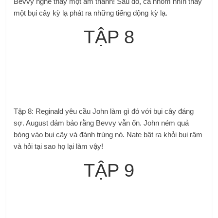
Bevvy nghe thấy một âm thanh! Sau đó, cả nhóm nhìn thấy
một bụi cây kỳ lạ phát ra những tiếng động kỳ lạ.
TẬP 8
Tập 8: Reginald yêu cầu John làm gì đó với bụi cây đáng
sợ. August đảm bảo rằng Bevvy vẫn ổn. John ném quả
bóng vào bụi cây và đánh trúng nó. Nate bật ra khỏi bụi rậm
và hỏi tại sao họ lại làm vậy!
TẬP 9