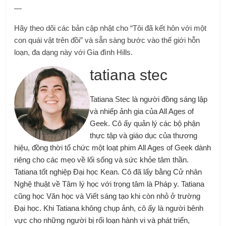
—
Hãy theo dõi các bản cập nhật cho “Tôi đã kết hôn với một
con quái vật trên đồi” và sẵn sàng bước vào thế giới hỗn
loạn, đa dạng này với Gia đình Hills.
tatiana stec
Tatiana Stec là người đồng sáng lập
và nhiếp ảnh gia của All Ages of
Geek. Cô ấy quản lý các bộ phận
thực tập và giáo dục của thương
hiệu, đồng thời tổ chức một loạt phim All Ages of Geek dành
riêng cho các mẹo về lối sống và sức khỏe tâm thần.
Tatiana tốt nghiệp Đại học Kean. Cô đã lấy bằng Cử nhân
Nghệ thuật về Tâm lý học với trọng tâm là Pháp y. Tatiana
cũng học Văn học và Viết sáng tạo khi còn nhỏ ở trường
Đại học. Khi Tatiana không chụp ảnh, cô ấy là người bênh
vực cho những người bị rối loạn hành vi và phát triển,