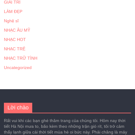
GIẢI TRÍ
LÀM ĐẸP
Nghệ sĩ
NHẠC ÂU MỸ
NHẠC HOT
NHẠC TRẺ
NHẠC TRỮ TÌNH
Uncategorized
Lời chào
Rất vui khi các bạn ghé thăm trang của chúng tôi. Hôm nay thời
tiết Hà Nội mưa to, bão kèm theo những trận gió rít, tôi trở cảm
thấy lạnh giữa cái thời tiết mùa hè oi bức này. Phải chăng là máy