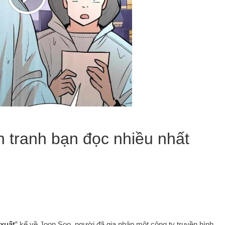
n tranh bạn đọc nhiều nhất
 xuất
” kể về Joon Soo, người đã gia nhập một công ty truyền hình