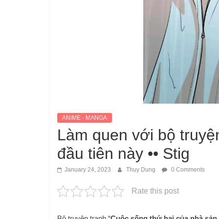
ANIME - MANGA
Làm quen với bộ truyệ
đầu tiên này •• Stig
January 24, 2023
Thuy Dung
0 Comments
Rate this post
Bộ truyện tranh “
Cuộc sống thứ hai của nhà sản