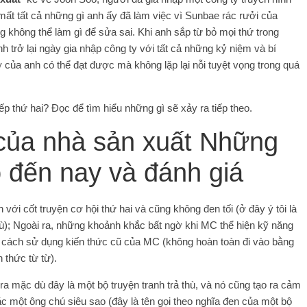
ất tất cả những gì anh ấy đã làm việc vì Sunbae rác rưởi của
g không thể làm gì để sửa sai. Khi anh sắp từ bỏ mọi thứ trong
anh trở lại ngày gia nhập công ty với tất cả những kỷ niệm và bí
 của anh có thể đạt được mà không lặp lại nỗi tuyệt vọng trong quá
 thứ hai? Đọc để tìm hiểu những gì sẽ xảy ra tiếp theo.
 của nhà sản xuất Những
o đến nay và đánh giá
với cốt truyện cơ hội thứ hai và cũng không đen tối (ở đây ý tôi là
hù); Ngoài ra, những khoảnh khắc bất ngờ khi MC thể hiện kỹ năng
h cách sử dụng kiến ​​​​thức cũ của MC (không hoàn toàn đi vào bằng
​​thức từ từ).
 ra mặc dù đây là một bộ truyện tranh trả thù, và nó cũng tạo ra cảm
c một ông chú siêu sao (đây là tên gọi theo nghĩa đen của một bộ