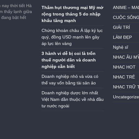
nay thời tiết Hà
Thâm hụt thương mại Mỹ mở
ANIME – M
ảm thấy lạnh giữa
rộng trong tháng 5 do nhập
h đang bật hết
CUỘC SỐN
khẩu tăng mạnh
GIẢI TRÍ
Chứng khoán châu Á lập kỷ lục
quý, đồng USD mạnh lên gây
LÀM ĐẸP
áp lực lên vàng
Nghệ sĩ
3 hành vi dễ bị coi là trốn
NHẠC ÂU M
thuế người dân và doanh
nghiệp cần biết
NHẠC HOT
Doanh nghiệp nhỏ và vừa có
NHẠC TRẺ
thể vay vốn bằng tài sản ảo
NHẠC TRỮ 
Doanh nghiệp dược lớn nhất
Uncategoriz
Việt Nam dần thuộc về nhà đầu
tư nước ngoài