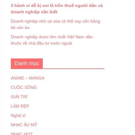
3 hành vi dễ bị coi là trốn thuế người dân và
doanh nghiệp cần biết
Doanh nghiệp nhỏ và vừa có thể vay vốn bằng
tài sản ảo
Doanh nghiệp dược lớn nhất Việt Nam dần
thuộc về nhà đầu tư nước ngoài
Danh mục
ANIME – MANGA
CUỘC SỐNG
GIẢI TRÍ
LÀM ĐẸP
Nghệ sĩ
NHẠC ÂU MỸ
NHẠC HOT