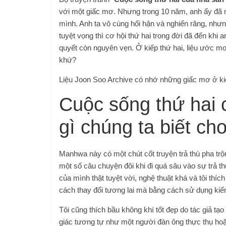
với một giấc mơ. Nhưng trong 10 năm, anh ấy đã m
mình. Anh ta vô cùng hối hận và nghiến răng, nhưn
tuyệt vọng thì cơ hội thứ hai trong đời đã đến khi 
quyết còn nguyên vẹn. Ở kiếp thứ hai, liệu ước mơ
khứ?
Liệu Joon Soo Archive có nhớ những giấc mơ ở kiếp
Cuộc sống thứ hai
gì chúng ta biết ch
Manhwa này có một chút cốt truyện trả thù pha trộn 
một số câu chuyện đôi khi đi quá sâu vào sự trả t
của mình thật tuyệt vời, nghệ thuật khá và tôi thíc
cách thay đổi tương lai mà bằng cách sử dụng kiến ​​
Tôi cũng thích bầu không khí tốt đẹp do tác giả tạo
giác tương tự như một người đàn ông thực thụ hoặ