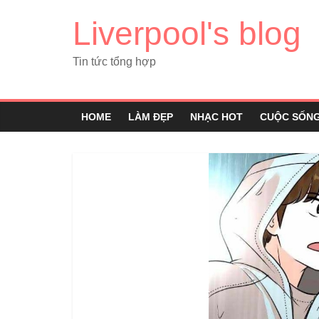
Liverpool's blog
Tin tức tổng hợp
HOME
LÀM ĐẸP
NHẠC HOT
CUỘC SỐN