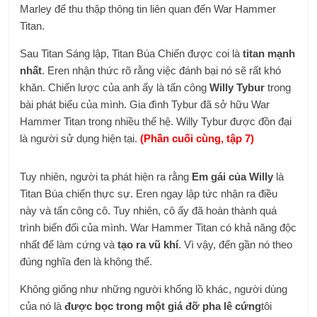
Marley để thu thập thông tin liên quan đến War Hammer
Titan.
Sau Titan Sáng lập, Titan Búa Chiến được coi là
titan mạnh
nhất
. Eren nhận thức rõ rằng việc đánh bại nó sẽ rất khó
khăn. Chiến lược của anh ấy là tấn công
Willy Tybur
trong
bài phát biểu của mình. Gia đình Tybur đã sở hữu War
Hammer Titan trong nhiều thế hệ. Willy Tybur được đồn đại
là người sử dụng hiện tại.
(Phần cuối cùng, tập 7)
Tuy nhiên, người ta phát hiện ra rằng
Em gái của Willy
là
Titan Búa chiến thực sự. Eren ngay lập tức nhận ra điều
này và tấn công cô. Tuy nhiên, cô ấy đã hoàn thành quá
trình biến đổi của mình. War Hammer Titan có khả năng độc
nhất để làm cứng và
tạo ra vũ khí
. Vì vậy, đến gần nó theo
đúng nghĩa đen là không thể.
Không giống như những người khổng lồ khác, người dùng
của nó là
được bọc trong một giá đỡ pha lê cứng
tôi