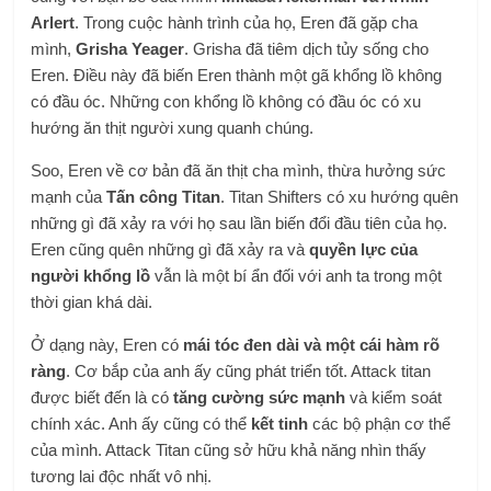
Arlert
. Trong cuộc hành trình của họ, Eren đã gặp cha
mình,
Grisha Yeager
. Grisha đã tiêm dịch tủy sống cho
Eren. Điều này đã biến Eren thành một gã khổng lồ không
có đầu óc. Những con khổng lồ không có đầu óc có xu
hướng ăn thịt người xung quanh chúng.
Soo, Eren về cơ bản đã ăn thịt cha mình, thừa hưởng sức
mạnh của
Tấn công Titan
. Titan Shifters có xu hướng quên
những gì đã xảy ra với họ sau lần biến đổi đầu tiên của họ.
Eren cũng quên những gì đã xảy ra và
quyền lực của
người khổng lồ
vẫn là một bí ẩn đối với anh ta trong một
thời gian khá dài.
Ở dạng này, Eren có
mái tóc đen dài và một cái hàm rõ
ràng
. Cơ bắp của anh ấy cũng phát triển tốt. Attack titan
được biết đến là có
tăng cường sức mạnh
và kiểm soát
chính xác. Anh ấy cũng có thể
kết tinh
các bộ phận cơ thể
của mình. Attack Titan cũng sở hữu khả năng nhìn thấy
tương lai độc nhất vô nhị.