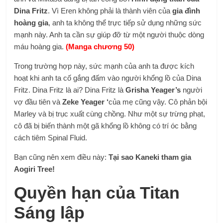
Dina Fritz
. Vì Eren không phải là thành viên của
gia đình
hoàng gia
, anh ta không thể trực tiếp sử dụng những sức
mạnh này. Anh ta cần sự giúp đỡ từ một người thuộc dòng
máu hoàng gia.
(Manga chương 50)
Trong trường hợp này, sức mạnh của anh ta được kích
hoạt khi anh ta cố gắng đấm vào người khổng lồ của Dina
Fritz. Dina Fritz là ai? Dina Fritz là
Grisha Yeager’s
người
vợ đầu tiên và
Zeke Yeager ‘
của mẹ cũng vậy. Cô phản bội
Marley và bị trục xuất cùng chồng. Như một sự trừng phạt,
cô đã bị biến thành một gã khổng lồ không có trí óc bằng
cách tiêm Spinal Fluid.
Bạn cũng nên xem điều này:
Tại sao Kaneki tham gia
Aogiri Tree!
Quyền hạn của Titan
Sáng lập