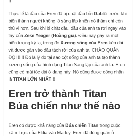
!!
Thực tế là đầu của Eren đã bị chặt đầu bởi
Gab
tôi trước khi
biến thành người khổng lồ sáng lập khiến nó thậm chí còn
thú vị hơn. Sau khi bị chặt đầu, đầu của anh ta rơi ngay vào
tay của
Zeke Yeager (Hoàng gia)
. Điều này gây ra một
hiện tượng kỳ lạ, trong đó
Xương sống của Eren
kéo dài
và được gắn vào đầu tách rời của anh ta. CHÀO QUÂN
ĐỘI !!!!! Đó là lý do tại sao cột sống của anh ta tạo thành
xương sống của hình dạng Titan Sáng lập của anh ta. Eren
cũng có mái tóc dài ở dạng này. Nó cũng được công nhận
là
TITAN LỚN NHẤT !!
Eren trở thành Titan
Búa chiến như thế nào
Eren có được khả năng của
Búa chiến Titan
trong cuộc
xâm lược của Eldia vào Marley. Eren đã đóng quân ở