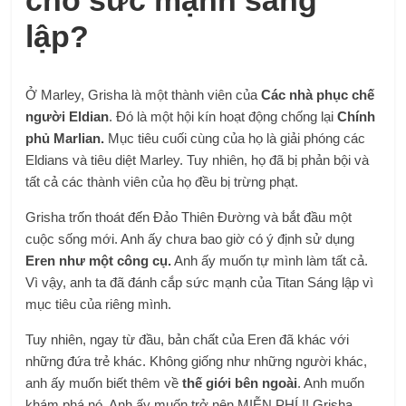
cho sức mạnh sáng
lập?
Ở Marley, Grisha là một thành viên của
Các nhà phục chế
người Eldian
. Đó là một hội kín hoạt động chống lại
Chính
phủ Marlian.
Mục tiêu cuối cùng của họ là giải phóng các
Eldians và tiêu diệt Marley. Tuy nhiên, họ đã bị phản bội và
tất cả các thành viên của họ đều bị trừng phạt.
Grisha trốn thoát đến Đảo Thiên Đường và bắt đầu một
cuộc sống mới. Anh ấy chưa bao giờ có ý định sử dụng
Eren như một công cụ.
Anh ấy muốn tự mình làm tất cả.
Vì vậy, anh ta đã đánh cắp sức mạnh của Titan Sáng lập vì
mục tiêu của riêng mình.
Tuy nhiên, ngay từ đầu, bản chất của Eren đã khác với
những đứa trẻ khác. Không giống như những người khác,
anh ấy muốn biết thêm về
thế giới bên ngoài
. Anh muốn
khám phá nó. Anh ấy muốn trở nên MIỄN PHÍ !! Grisha