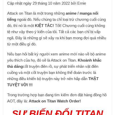
Cập nhật ngày 29 tháng 10 năm 2022 bởi Ernie
Attack on Titan là một trong những
anime / manga nổi
tiếng
ngoài đó. Nếu chúng ta chỉ loại trừ chương cuối cùng
đó, thì nó là một
KIỆT TÁC!
Tốt! Chương cuối cùng không
tệ như vậy theo ý kiến ​​của tôi. Tất cả các bạn chỉ bị vấp
ngã. Đây là những gì sẽ xảy ra khi bạn mong đợi quá nhiều
từ một điều gì đó.
Nếu bạn hỏi bất kỳ người xem anime mới nào về bộ anime
yêu thích của họ, đó sẽ là Attack on Titan.
Khoảnh khắc
thả dáng
cốt truyện điên rồ, sự phát triển nhân vật điên
cuồng và một cốt truyện bạn không thể đoán trước là
những điều khiến bộ truyện này trở nên hấp dẫn
THẬT
TUYỆT VỜI !!!
Trong trường hợp bạn đang tìm kiếm đơn đặt hàng đồng hồ
AOT, đây là:
Attack on Titan Watch Order!
SỰ BIẾN ĐỔI TITAN