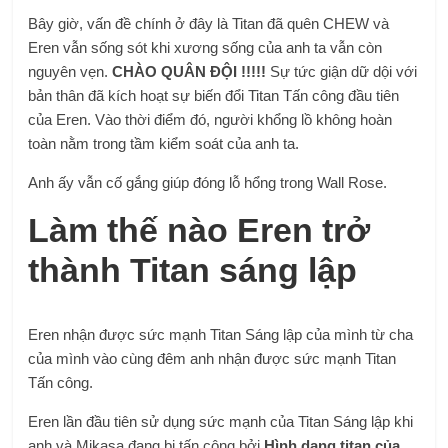
Bây giờ, vấn đề chính ở đây là Titan đã quên CHEW và
Eren vẫn sống sót khi xương sống của anh ta vẫn còn
nguyên vẹn.
CHÀO QUÂN ĐỘI !!!!!
Sự tức giận dữ dội với
bản thân đã kích hoạt sự biến đổi Titan Tấn công đầu tiên
của Eren. Vào thời điểm đó, người khổng lồ không hoàn
toàn nằm trong tầm kiểm soát của anh ta.
Anh ấy vẫn cố gắng giúp đóng lỗ hổng trong Wall Rose.
Làm thế nào Eren trở
thành Titan sáng lập
Eren nhận được sức mạnh Titan Sáng lập của mình từ cha
của mình vào cùng đêm anh nhận được sức mạnh Titan
Tấn công.
Eren lần đầu tiên sử dụng sức mạnh của Titan Sáng lập khi
anh và Mikasa đang bị tấn công bởi
Hình dạng titan của