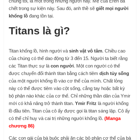
chúng tôi, là một trong những người này. Mẹ của Eren đã
chết trong sự kiện này. Sau đó, anh thề sẽ
giết mọi người
khổng lồ
đang tồn tại.
Titans là gì?
Titan khổng lồ, hình người và
sinh vật vô tâm
. Chiều cao
của chúng có thể dao động từ 3 đến 15. Người ta biết rằng
các Titan thực sự là
con người
. Một con người có thể
được chuyển đổi thành titan bằng cách tiêm
dịch tủy sống
của một người khổng lồ vào cơ thể của mình. Chất lỏng
này có thể được tiêm vào cột sống, cẳng tay hoặc bất kỳ
bộ phận nào khác của cơ thể. Chỉ những thần dân của Ymir
mới có khả năng trở thành titan.
Ymir Fritz
là người khổng
lồ đầu tiên. Titan của cô ấy được gọi là titan sáng lập. Cô ấy
có thể chỉ huy và cai trị những người khổng lồ.
(Manga
chương 86)
Các con gái của bà buộc phải ăn các bộ phận cơ thể của bà