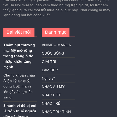
Rất vui khi các bạn ghé thăm trang của chúng tôi. Hôm nay thời
tiết Hà Nội mưa to, bão kèm theo những trận gió rít, tôi trở cảm
thấy lạnh giữa cái thời tiết mùa hè oi bức này. Phải chăng là máy
lạnh đang bật hết công xuất
Bài viết mới
Danh mục
Thâm hụt thương
ANIME – MANGA
mại Mỹ mở rộng
CUỘC SỐNG
trong tháng 5 do
nhập khẩu tăng
GIẢI TRÍ
mạnh
LÀM ĐẸP
Chứng khoán châu
Nghệ sĩ
Á lập kỷ lục quý,
đồng USD mạnh
NHẠC ÂU MỸ
lên gây áp lực lên
NHẠC HOT
vàng
NHẠC TRẺ
3 hành vi dễ bị coi
là trốn thuế người
NHẠC TRỮ TÌNH
dân và doanh