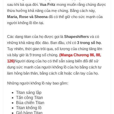
sau khi bà qua đời.
Vua Fritz
mong muốn rằng chúng được
thừa hưởng khả năng của mẹ chúng. Bằng cách này,
Maria, Rose và Sheena
đã có thể giữ cho sức mạnh của
người khổng lồ tồn tại.
Các dạng titan của họ được gọi là
Shapeshifters
và có
những khả năng độc đáo. Ban đầu, chỉ có
3 trong số họ
.
Tuy nhiên, thời gian trôi qua, số lượng của chúng tăng lên
và bây giờ là 9 trong số chúng.
(Manga Chương 86, 88,
126)
Người dùng của họ có thể sẵn sàng biến đổi để sử
dụng sức mạnh của người khổng lồ của họ bằng cách tự
làm hỏng bản thân, bằng cách cắt hoặc cắn tay của họ.
Những người khổng lồ này bao gồm:
Titan sáng lập
Tấn công Titan
Búa chiến Titan
Titan khổng lồ
Giỏ hàng Titan