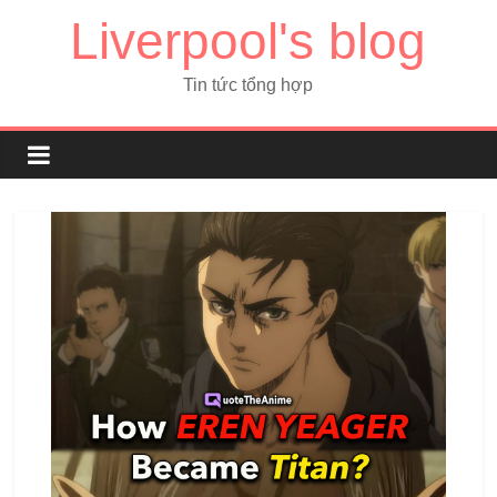
Liverpool's blog
Tin tức tổng hợp