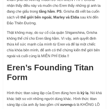
nhận thấy điều này và muốn cho Eren thấy những gì anh ta
đang che giấu trong
tầng hầm
.
PS
. Grisha đã viết ba cuốn
sách về
thế giới bên ngoài, Marley và Eldia
sau khi đến
Đảo Thiên Đường.
Thật không may, do sự cố của quận Shiganshina, Grisha
không thể chỉ cho Eren tầng hầm. Vì vậy, anh quyết định
thừa kế sức mạnh của mình từ Eren và để lại một chiếc
chìa khóa bên mình, để anh có thể chứng kiến ​​thế giới bên
ngoài và cuối cùng là MIỄN PHÍ Eldia !!
Eren’s Founding Titan
Form
Hình thức titan sáng lập của Eren đúng hơn là
kỳ lạ
. Nó khá
khác biệt so với những người dùng khác. Hình thức titan
sáng lập của anh ấy bao gồm chỉ
xương
và là KHỔNG LỒ