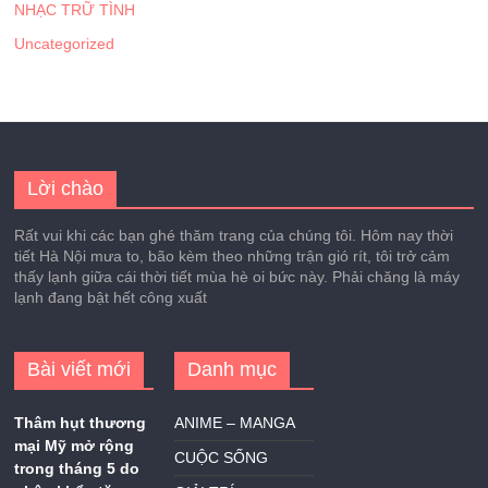
NHẠC TRỮ TÌNH
Uncategorized
Lời chào
Rất vui khi các bạn ghé thăm trang của chúng tôi. Hôm nay thời
tiết Hà Nội mưa to, bão kèm theo những trận gió rít, tôi trở cảm
thấy lạnh giữa cái thời tiết mùa hè oi bức này. Phải chăng là máy
lạnh đang bật hết công xuất
Bài viết mới
Danh mục
Thâm hụt thương
ANIME – MANGA
mại Mỹ mở rộng
CUỘC SỐNG
trong tháng 5 do