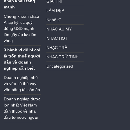
nhập khẩu tăng
GIẢI TRÍ
mạnh
LÀM ĐẸP
Chứng khoán châu
Nghệ sĩ
Á lập kỷ lục quý,
đồng USD mạnh
NHẠC ÂU MỸ
lên gây áp lực lên
NHẠC HOT
vàng
NHẠC TRẺ
3 hành vi dễ bị coi
là trốn thuế người
NHẠC TRỮ TÌNH
dân và doanh
Uncategorized
nghiệp cần biết
Doanh nghiệp nhỏ
và vừa có thể vay
vốn bằng tài sản ảo
Doanh nghiệp dược
lớn nhất Việt Nam
dần thuộc về nhà
đầu tư nước ngoài