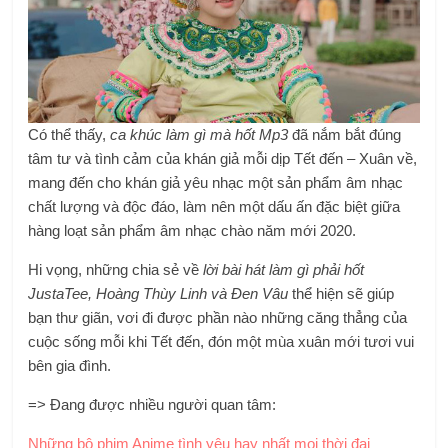
Có thể thấy,
ca khúc làm gì mà hốt Mp3
đã nắm bắt đúng
tâm tư và tình cảm của khán giả mỗi dịp Tết đến – Xuân về,
mang đến cho khán giả yêu nhạc một sản phẩm âm nhạc
chất lượng và độc đáo, làm nên một dấu ấn đặc biệt giữa
hàng loạt sản phẩm âm nhạc chào năm mới 2020.
Hi vọng, những chia sẻ về
lời bài hát làm gì phải hốt
JustaTee, Hoàng Thùy Linh và Đen Vâu
thể hiện sẽ giúp
bạn thư giãn, vơi đi được phần nào những căng thẳng của
cuộc sống mỗi khi Tết đến, đón một mùa xuân mới tươi vui
bên gia đình.
=> Đang được nhiều người quan tâm:
Những bộ phim Anime tình yêu hay nhất mọi thời đại