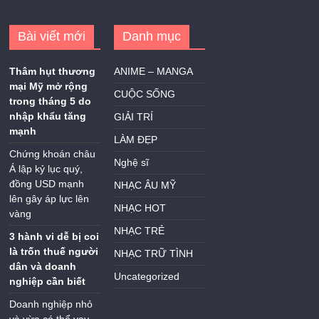
Bài viết mới
Danh mục
Thâm hụt thương
ANIME – MANGA
mại Mỹ mở rộng
CUỘC SỐNG
trong tháng 5 do
nhập khẩu tăng
GIẢI TRÍ
mạnh
LÀM ĐẸP
Chứng khoán châu
Nghệ sĩ
Á lập kỷ lục quý,
đồng USD mạnh
NHẠC ÂU MỸ
lên gây áp lực lên
NHẠC HOT
vàng
NHẠC TRẺ
3 hành vi dễ bị coi
là trốn thuế người
NHẠC TRỮ TÌNH
dân và doanh
Uncategorized
nghiệp cần biết
Doanh nghiệp nhỏ