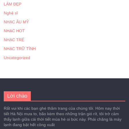
LÀM ĐẸP
Nghệ sĩ
NHẠC ÂU MỸ
NHẠC HOT
NHẠC TRẺ
NHẠC TRỮ TÌNH
Uncategorized
Lời chào
Rất vui khi các bạn ghé thăm trang của chúng tôi. Hôm nay thời
tiết Hà Nội mưa to, bão kèm theo những trận gió rít, tôi trở cảm
thấy lạnh giữa cái thời tiết mùa hè oi bức này. Phải chăng là máy
lạnh đang bật hết công xuất