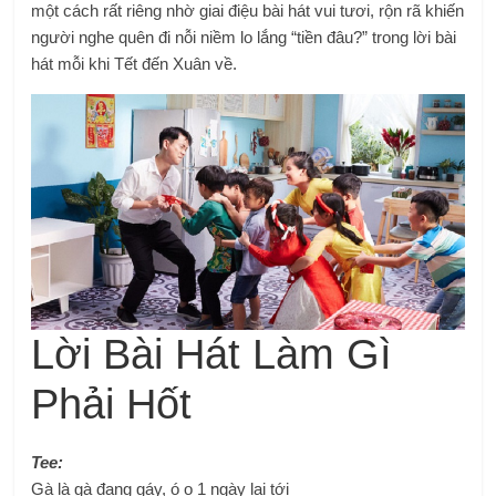
một cách rất riêng nhờ giai điệu bài hát vui tươi, rộn rã khiến
người nghe quên đi nỗi niềm lo lắng “tiền đâu?” trong lời bài
hát mỗi khi Tết đến Xuân về.
Lời Bài Hát Làm Gì
Phải Hốt
Tee:
Gà là gà đang gáy, ó o 1 ngày lại tới