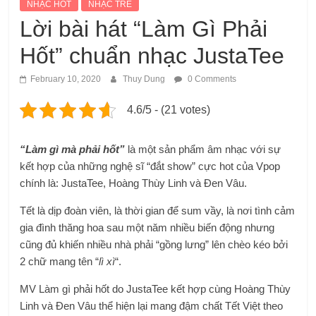
NHẠC HOT
NHẠC TRẺ
Lời bài hát “Làm Gì Phải
Hốt” chuẩn nhạc JustaTee
February 10, 2020
Thuy Dung
0 Comments
4.6/5 - (21 votes)
“Làm gì mà phải hốt”
là một sản phẩm âm nhạc với sự
kết hợp của những nghệ sĩ “đắt show” cực hot của Vpop
chính là: JustaTee, Hoàng Thùy Linh và Đen Vâu.
Tết là dịp đoàn viên, là thời gian để sum vầy, là nơi tình cảm
gia đình thăng hoa sau một năm nhiều biến động nhưng
cũng đủ khiến nhiều nhà phải “gồng lưng” lên chèo kéo bởi
2 chữ mang tên “
lì xì
“.
MV Làm gì phải hốt do JustaTee kết hợp cùng Hoàng Thùy
Linh và Đen Vâu thể hiện lại mang đậm chất Tết Việt theo