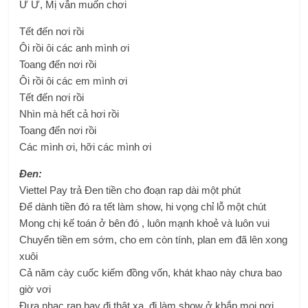
Ứ Ừ, Mị vẫn muốn chơi
Tết đến nơi rồi
Ôi rồi ôi các anh mình ơi
Toang đến nơi rồi
Ôi rồi ôi các em mình ơi
Tết đến nơi rồi
Nhìn mà hết cả hơi rồi
Toang đến nơi rồi
Các mình ơi, hỡi các mình ơi
Đen:
Viettel Pay trả Đen tiền cho đoạn rap dài một phút
Để dành tiền đó ra tết làm show, hi vọng chỉ lỗ một chút
Mong chị kế toán ở bên đó , luôn mạnh khoẻ và luôn vui
Chuyển tiền em sớm, cho em còn tính, plan em đã lên xong
xuôi
Cả năm cày cuốc kiếm đồng vốn, khát khao này chưa bao
giờ vơi
Đưa nhạc rap bay đi thật xa, đi làm show ở khắp mọi nơi