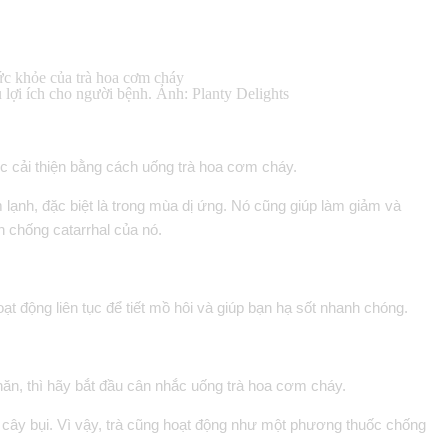
 lợi ích cho người bệnh. Ảnh: Planty Delights
 cải thiện bằng cách uống trà hoa cơm cháy.
lạnh, đặc biệt là trong mùa dị ứng. Nó cũng giúp làm giảm và
 chống catarrhal của nó.
t động liên tục để tiết mồ hôi và giúp bạn hạ sốt nhanh chóng.
hăn, thì hãy bắt đầu cân nhắc uống trà hoa cơm cháy.
g cây bụi. Vì vậy, trà cũng hoạt động như một phương thuốc chống