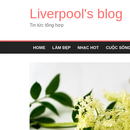
Liverpool's blog
Tin tức tổng hợp
HOME
LÀM ĐẸP
NHẠC HOT
CUỘC SỐN