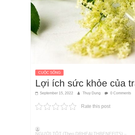
CUỘC SỐNG
Lợi ích sức khỏe của 
September 15, 2022
Thuy Dung
0 Comments
Rate this post
NGƯỜI TỐT (Theo DRHEALTHBENEFITS)
–