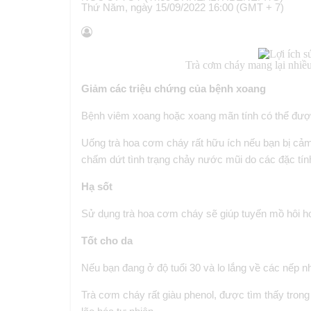
Thứ Năm, ngày 15/09/2022 16:00 (GMT + 7)
Trà cơm cháy mang lại nhiều
Giảm các triệu chứng của bệnh xoang
Bệnh viêm xoang hoặc xoang mãn tính có thể được
Uống trà hoa cơm cháy rất hữu ích nếu bạn bị cảm 
chấm dứt tình trạng chảy nước mũi do các đặc tính
Hạ sốt
Sử dụng trà hoa cơm cháy sẽ giúp tuyến mồ hôi hoạ
Tốt cho da
Nếu bạn đang ở độ tuổi 30 và lo lắng về các nếp n
Trà cơm cháy rất giàu phenol, được tìm thấy tron