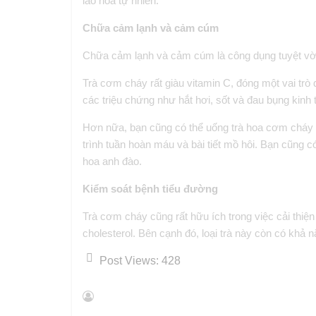
lão hóa tự nhiên.
Chữa cảm lạnh và cảm cúm
Chữa cảm lạnh và cảm cúm là công dụng tuyệt vời
Trà cơm cháy rất giàu vitamin C, đóng một vai trò 
các triệu chứng như hắt hơi, sốt và đau bụng kinh
Hơn nữa, bạn cũng có thể uống trà hoa cơm cháy n
trình tuần hoàn máu và bài tiết mồ hôi. Bạn cũng c
hoa anh đào.
Kiểm soát bệnh tiểu đường
Trà cơm cháy cũng rất hữu ích trong việc cải th
cholesterol. Bên cạnh đó, loại trà này còn có khả n
Post Views:
428