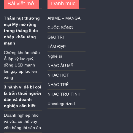
Bài viết mới
Danh mục
Thâm hụt thương
ANIME – MANGA
mại Mỹ mở rộng
CUỘC SỐNG
trong tháng 5 do
nhập khẩu tăng
GIẢI TRÍ
mạnh
LÀM ĐẸP
Chứng khoán châu
Nghệ sĩ
Á lập kỷ lục quý,
đồng USD mạnh
NHẠC ÂU MỸ
lên gây áp lực lên
NHẠC HOT
vàng
NHẠC TRẺ
3 hành vi dễ bị coi
là trốn thuế người
NHẠC TRỮ TÌNH
dân và doanh
Uncategorized
nghiệp cần biết
Doanh nghiệp nhỏ
và vừa có thể vay
vốn bằng tài sản ảo