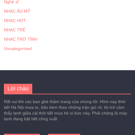
Nghệ sĩ
NHẠC ÂU MỸ
NHẠC HOT
NHẠC TRẺ
NHẠC TRỮ TÌNH
Uncategorized
Lời chào
Rất vui khi các bạn ghé thăm trang của chúng tôi. Hôm nay thời
tiết Hà Nội mưa to, bão kèm theo những trận gió rít, tôi trở cảm
thấy lạnh giữa cái thời tiết mùa hè oi bức này. Phải chăng là máy
lạnh đang bật hết công xuất