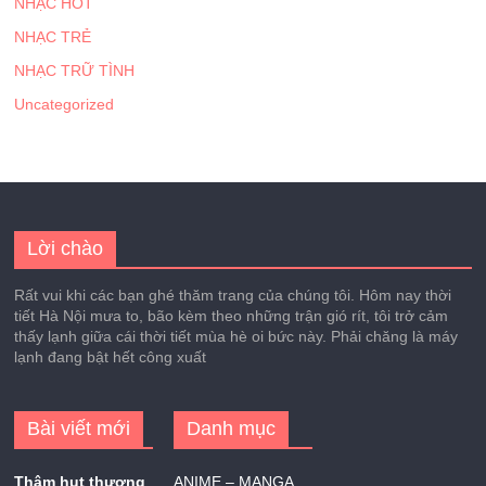
NHẠC HOT
NHẠC TRẺ
NHẠC TRỮ TÌNH
Uncategorized
Lời chào
Rất vui khi các bạn ghé thăm trang của chúng tôi. Hôm nay thời
tiết Hà Nội mưa to, bão kèm theo những trận gió rít, tôi trở cảm
thấy lạnh giữa cái thời tiết mùa hè oi bức này. Phải chăng là máy
lạnh đang bật hết công xuất
Bài viết mới
Danh mục
Thâm hụt thương
ANIME – MANGA