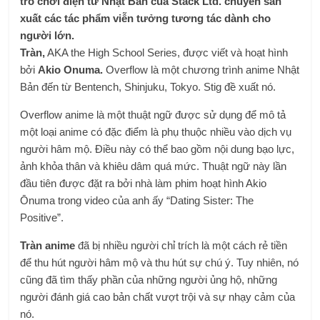
trò chơi điện tử Nhật Bản của Stack Ltd. chuyên sản
xuất các tác phẩm viễn tưởng tương tác dành cho
người lớn.
Tràn,
AKA the High School Series, được viết và hoạt hình
bởi
Akio Onuma.
Overflow là một chương trình anime Nhật
Bản đến từ Bentench, Shinjuku, Tokyo. Stig đề xuất nó.
Overflow anime là một thuật ngữ được sử dụng để mô tả
một loại anime có đặc điểm là phụ thuộc nhiều vào dịch vụ
người hâm mộ. Điều này có thể bao gồm nội dung bạo lực,
ảnh khỏa thân và khiêu dâm quá mức. Thuật ngữ này lần
đầu tiên được đặt ra bởi nhà làm phim hoạt hình Akio
Ōnuma trong video của anh ấy “Dating Sister: The
Positive”.
Tràn anime
đã bị nhiều người chỉ trích là một cách rẻ tiền
để thu hút người hâm mộ và thu hút sự chú ý. Tuy nhiên, nó
cũng đã tìm thấy phần của những người ủng hộ, những
người đánh giá cao bản chất vượt trội và sự nhạy cảm của
nó.