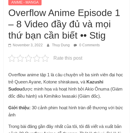
ANIME - MANGA
Overflow Anime Episode 1
– 8 Video đầy đủ và mọi
thứ bạn cần biết •• Stig
November 3, 2022
Thuy Dung
0 Comments
Rate this post
Overflow anime tập 1 là câu chuyện về ba sinh viên đại học
trẻ Queen Ayane, Kotone shirakawa, và
Kazushi
Sudou
được minh họa và hoạt hình bởi Akio Ōnuma (Giám
đốc điều hành) và Kimihiko Iwasaki (Giám đốc).
Giới thiệu:
30 cảnh phim hoạt hình tràn dễ thương với bức
ảnh
Trong bài đăng gần đây nhất của tôi, tôi đã viết và xuất bản