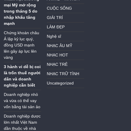
mại Mỹ mở rộng
CUỘC SỐNG
trong tháng 5 do
nhập khẩu tăng
GIẢI TRÍ
mạnh
LÀM ĐẸP
Chứng khoán châu
Nghệ sĩ
Á lập kỷ lục quý,
đồng USD mạnh
NHẠC ÂU MỸ
lên gây áp lực lên
NHẠC HOT
vàng
NHẠC TRẺ
3 hành vi dễ bị coi
là trốn thuế người
NHẠC TRỮ TÌNH
dân và doanh
Uncategorized
nghiệp cần biết
Doanh nghiệp nhỏ
và vừa có thể vay
vốn bằng tài sản ảo
Doanh nghiệp dược
lớn nhất Việt Nam
dần thuộc về nhà