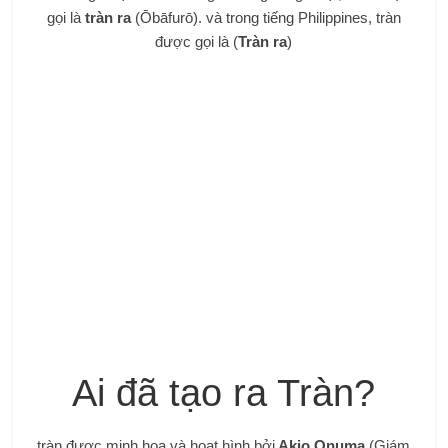
gọi là
tràn ra
(Ōbāfurō). và trong tiếng Philippines, tràn
được gọi là (
Tràn ra
)
Ai đã tạo ra Tràn?
tràn được minh họa và hoạt hình bởi
Akio Onuma
(Giám