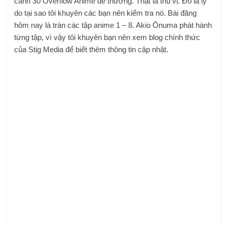
cảnh 30 Overflow Anime dễ thương. Thật là thú vị. Đó là lý
do tại sao tôi khuyên các bạn nên kiểm tra nó. Bài đăng
hôm nay là tràn các tập anime 1 – 8. Akio Ōnuma phát hành
từng tập, vì vậy tôi khuyên bạn nên xem blog chính thức
của Stig Media để biết thêm thông tin cập nhật.