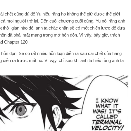
ái chết cũng đủ để Yu hiểu rằng họ không thể giữ được thế giới
 cả mọi người trở lại. Đến cuối chương cuối cùng, Yu nói rằng anh
t thời gian nào đó, anh ta chắc chắn sẽ có một chiến lược để đưa
hồn đã phải mất mạng trong mớ hỗn độn. Vì vậy, bây giờ, trách
nd Chapter 120.
hỗn độn. Sẽ có rất nhiều hỗn loạn diễn ra sau cái chết của hàng
iễn ra trước mắt họ. Vì vậy, chỉ sau khi anh ta hiểu rằng anh ta