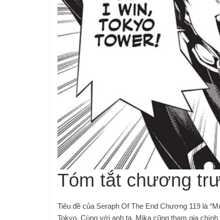
Tóm tắt chương tr
Tiêu đề của Seraph Of The End Chương 119 là “Mục
Tokyo. Cùng với anh ta, Mika cũng tham gia chính 