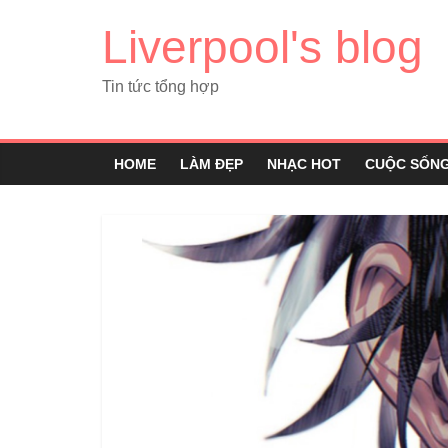
Liverpool's blog
Tin tức tổng hợp
HOME
LÀM ĐẸP
NHẠC HOT
CUỘC SỐN