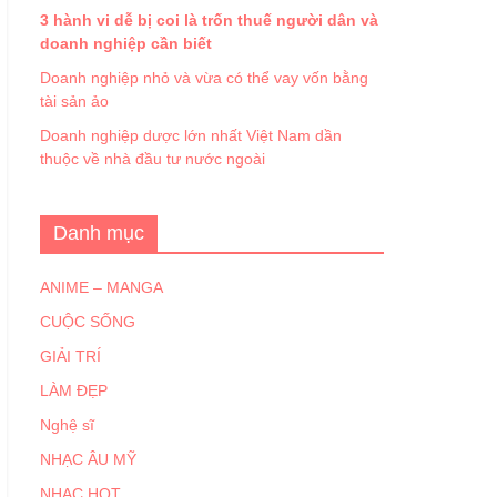
3 hành vi dễ bị coi là trốn thuế người dân và
doanh nghiệp cần biết
Doanh nghiệp nhỏ và vừa có thể vay vốn bằng
tài sản ảo
Doanh nghiệp dược lớn nhất Việt Nam dần
thuộc về nhà đầu tư nước ngoài
Danh mục
ANIME – MANGA
CUỘC SỐNG
GIẢI TRÍ
LÀM ĐẸP
Nghệ sĩ
NHẠC ÂU MỸ
NHẠC HOT