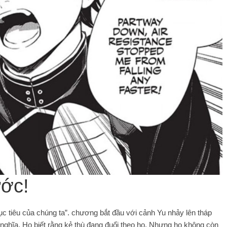
ước!
 tiêu của chúng ta”. chương bắt đầu với cảnh Yu nhảy lên tháp
nghĩa. Họ biết rằng kẻ thù đang đuổi theo họ. Nhưng họ không còn