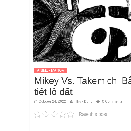
ANIME - MANGA
Mikey Vs. Takemichi B
tiết lô đất
October 24, 2022
Thuy Dung
0 Comments
Rate this post