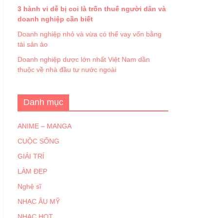
3 hành vi dễ bị coi là trốn thuế người dân và
doanh nghiệp cần biết
Doanh nghiệp nhỏ và vừa có thể vay vốn bằng
tài sản ảo
Doanh nghiệp dược lớn nhất Việt Nam dần
thuộc về nhà đầu tư nước ngoài
Danh mục
ANIME – MANGA
CUỘC SỐNG
GIẢI TRÍ
LÀM ĐẸP
Nghệ sĩ
NHẠC ÂU MỸ
NHẠC HOT