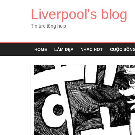
Liverpool's blog
Tin tức tổng hợp
HOME
LÀM ĐẸP
NHẠC HOT
CUỘC SỐN