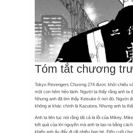
Tóm tắt chương tr
Tokyo Revengers Chương 274 được khởi chiếu vào
một con hẻm hẻo lánh. Người ta thấy rằng anh ta đ
Nhưng anh đã tìm thấy Keisuke ở nơi đó. Người đà
không ai khác chính là Kazutora. Nhưng anh ta thấ
Anh ta liên tục nói rằng tất cả là lỗi của Mikey. Mik
kết quả của lời nguyền mà anh ta tạo ra bằng cách 
khiến anh ấy đẩy đi rất nhiều bạn bè. Đến cuối ch