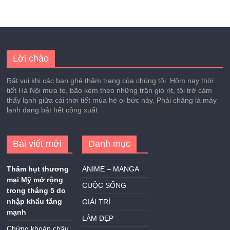
Lời chào
Rất vui khi các bạn ghé thăm trang của chúng tôi. Hôm nay thời
tiết Hà Nội mưa to, bão kèm theo những trận gió rít, tôi trở cảm
thấy lạnh giữa cái thời tiết mùa hè oi bức này. Phải chăng là máy
lạnh đang bật hết công xuất
Bài viết mới
Danh mục
Thâm hụt thương
ANIME – MANGA
mại Mỹ mở rộng
CUỘC SỐNG
trong tháng 5 do
nhập khẩu tăng
GIẢI TRÍ
mạnh
LÀM ĐẸP
Chứng khoán châu