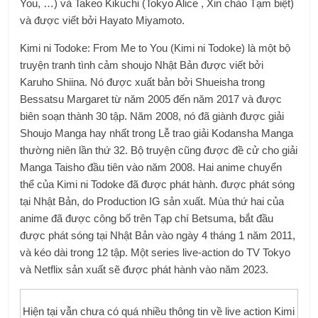
You, …) và Takeo Kikuchi (Tokyo Alice , Xin chào Tạm biệt)
và được viết bởi Hayato Miyamoto.
Kimi ni Todoke: From Me to You (Kimi ni Todoke) là một bộ
truyện tranh tình cảm shoujo Nhật Bản được viết bởi
Karuho Shiina. Nó được xuất bản bởi Shueisha trong
Bessatsu Margaret từ năm 2005 đến năm 2017 và được
biên soạn thành 30 tập. Năm 2008, nó đã giành được giải
Shoujo Manga hay nhất trong Lễ trao giải Kodansha Manga
thường niên lần thứ 32. Bộ truyện cũng được đề cử cho giải
Manga Taisho đầu tiên vào năm 2008. Hai anime chuyển
thể của Kimi ni Todoke đã được phát hành. được phát sóng
tại Nhật Bản, do Production IG sản xuất. Mùa thứ hai của
anime đã được công bố trên Tạp chí Betsuma, bắt đầu
được phát sóng tại Nhật Bản vào ngày 4 tháng 1 năm 2011,
và kéo dài trong 12 tập. Một series live-action do TV Tokyo
và Netflix sản xuất sẽ được phát hành vào năm 2023.
Hiện tại vẫn chưa có quá nhiều thông tin về live action Kimi