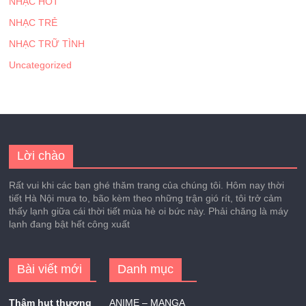
NHẠC HOT
NHẠC TRẺ
NHẠC TRỮ TÌNH
Uncategorized
Lời chào
Rất vui khi các bạn ghé thăm trang của chúng tôi. Hôm nay thời
tiết Hà Nội mưa to, bão kèm theo những trận gió rít, tôi trở cảm
thấy lạnh giữa cái thời tiết mùa hè oi bức này. Phải chăng là máy
lạnh đang bật hết công xuất
Bài viết mới
Danh mục
Thâm hụt thương
ANIME – MANGA