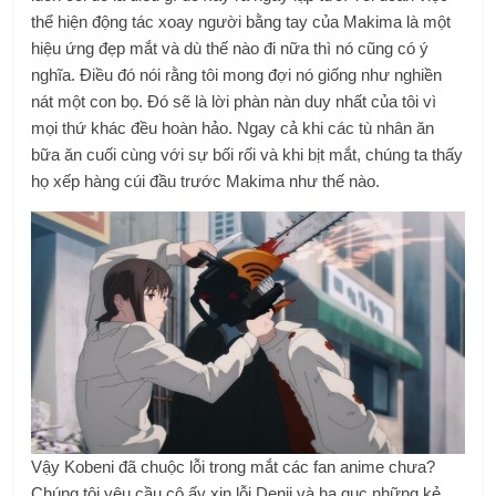
thể hiện động tác xoay người bằng tay của Makima là một
hiệu ứng đẹp mắt và dù thế nào đi nữa thì nó cũng có ý
nghĩa. Điều đó nói rằng tôi mong đợi nó giống như nghiền
nát một con bọ. Đó sẽ là lời phàn nàn duy nhất của tôi vì
mọi thứ khác đều hoàn hảo. Ngay cả khi các tù nhân ăn
bữa ăn cuối cùng với sự bối rối và khi bịt mắt, chúng ta thấy
họ xếp hàng cúi đầu trước Makima như thế nào.
Vậy Kobeni đã chuộc lỗi trong mắt các fan anime chưa?
Chúng tôi yêu cầu cô ấy xin lỗi Denji và hạ gục những kẻ