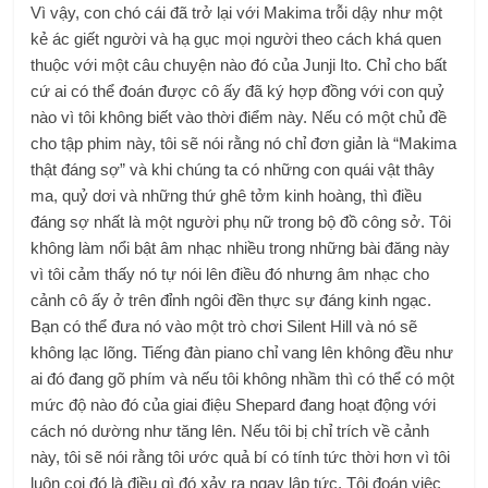
Vì vậy, con chó cái đã trở lại với Makima trỗi dậy như một
kẻ ác giết người và hạ gục mọi người theo cách khá quen
thuộc với một câu chuyện nào đó của Junji Ito. Chỉ cho bất
cứ ai có thể đoán được cô ấy đã ký hợp đồng với con quỷ
nào vì tôi không biết vào thời điểm này. Nếu có một chủ đề
cho tập phim này, tôi sẽ nói rằng nó chỉ đơn giản là “Makima
thật đáng sợ” và khi chúng ta có những con quái vật thây
ma, quỷ dơi và những thứ ghê tởm kinh hoàng, thì điều
đáng sợ nhất là một người phụ nữ trong bộ đồ công sở. Tôi
không làm nổi bật âm nhạc nhiều trong những bài đăng này
vì tôi cảm thấy nó tự nói lên điều đó nhưng âm nhạc cho
cảnh cô ấy ở trên đỉnh ngôi đền thực sự đáng kinh ngạc.
Bạn có thể đưa nó vào một trò chơi Silent Hill và nó sẽ
không lạc lõng. Tiếng đàn piano chỉ vang lên không đều như
ai đó đang gõ phím và nếu tôi không nhầm thì có thể có một
mức độ nào đó của giai điệu Shepard đang hoạt động với
cách nó dường như tăng lên. Nếu tôi bị chỉ trích về cảnh
này, tôi sẽ nói rằng tôi ước quả bí có tính tức thời hơn vì tôi
luôn coi đó là điều gì đó xảy ra ngay lập tức. Tôi đoán việc