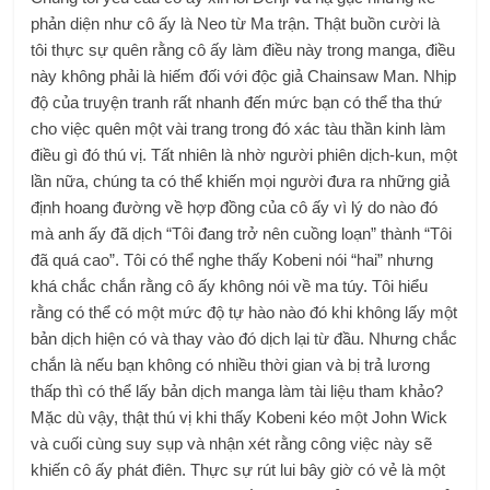
phản diện như cô ấy là Neo từ Ma trận. Thật buồn cười là
tôi thực sự quên rằng cô ấy làm điều này trong manga, điều
này không phải là hiếm đối với độc giả Chainsaw Man. Nhịp
độ của truyện tranh rất nhanh đến mức bạn có thể tha thứ
cho việc quên một vài trang trong đó xác tàu thần kinh làm
điều gì đó thú vị. Tất nhiên là nhờ người phiên dịch-kun, một
lần nữa, chúng ta có thể khiến mọi người đưa ra những giả
định hoang đường về hợp đồng của cô ấy vì lý do nào đó
mà anh ấy đã dịch “Tôi đang trở nên cuồng loạn” thành “Tôi
đã quá cao”. Tôi có thể nghe thấy Kobeni nói “hai” nhưng
khá chắc chắn rằng cô ấy không nói về ma túy. Tôi hiểu
rằng có thể có một mức độ tự hào nào đó khi không lấy một
bản dịch hiện có và thay vào đó dịch lại từ đầu. Nhưng chắc
chắn là nếu bạn không có nhiều thời gian và bị trả lương
thấp thì có thể lấy bản dịch manga làm tài liệu tham khảo?
Mặc dù vậy, thật thú vị khi thấy Kobeni kéo một John Wick
và cuối cùng suy sụp và nhận xét rằng công việc này sẽ
khiến cô ấy phát điên. Thực sự rút lui bây giờ có vẻ là một