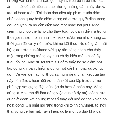
nhưng vẫn là một sự bao gồm kỳ lạ. Nếu đó là để lưu hoạt
ảnh thì tôi có thể hiểu tại sao nhưng những cảnh này được
tạo lại hoàn toàn. Tôi đoán đạo diễn tập phim muốn đảm
nhận cảnh quay hoặc điểm dừng đã được quyết định trong
câu chuyện và họ cần điền vào một hoặc hai phút. Một
điểm thú vị có thể là nó cho thấy toàn bộ cảnh diễn ra trong
thời gian thực nhanh như thế nào khi Aki hầu như không có
thời gian để xử lý nó trước khi nó kết thúc. Nó cũng làm nổi
bật giao ước của Akane với quỷ rắn bằng cách cho thấy
một trong những móng tay của cô ấy biến mất khi cô ấy
triệu hồi nó. Mặc dù tôi thực sự cảm thấy nó sẽ giảm bớt
tác động khi bạn chiếu lại cùng một cảnh nhưng được rút
gọn. Về vấn đề này, tôi thực sự nghĩ rằng phần kết của tập
này nên được hoán đổi với phần kết của tập trước vì nó
phù hợp với giọng điệu của tập đó hơn là phần này. Vâng,
đúng là Makima đã làm công việc của cô ấy một cách trực
quan ở đoạn kết nhưng một số thay đổi nhỏ có thể khiến nó
hoạt động. Oh phải nói rằng trong khi tôi thích Aimer, tôi hơi
thất vọng về bài hát. Tuy nhiên, đó là một trò đùa khá cá