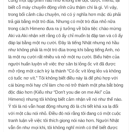
cùng một tập phim hầu như không thể đọc được menu, lại
biết cỗ máy chuyển động vĩnh cửu thậm chí là gì. Vì vậy,
trong bối cảnh câu chuyện, nó có ý nghĩa hơn mặc dù phải
trả giá bằng một trò đùa. Nhưng có một trò đùa nhỏ nữa
trong cách Himeno đưa ra ý tưởng về bữa tiệc chào mừng
Aki và Aki nhận xét rằng cô ấy chỉ muốn bị đập tan và cô ấy
đáp lại bằng một nụ cười. Đây là tiếng Nhật nhưng nó hầu
như không phải là một trò đùa trong khi bằng tiếng Anh, nó
là một nụ cười rất nhiều và nở một nụ cười. Biểu hiện của
người huấn luyện về việc thợ săn bị lỏng ốc vít đã được
mở rộng một cách kỳ lạ thành “Có ốc vít lỏng lẻo và không
có tuốc nơ vít.” Tôi không biết điều này là để phù hợp với
cái búng môi hay chỉ làm cho nó trở thành một pha bắt bóng
độc đáo hơn (Kiểu như “Don’t you die on me Aki” của
Himeno) nhưng tôi không biết cảm nhận về nó như thế nào.
Ý tôi là nó vẫn hoạt động nhưng đó là chi tiết khá xa lạ đối
với một câu nói nhỏ. Điều đó nói rằng tôi đang có một cuộc
tranh luận về việc tôi thích giọng nói nào hơn. Người Nhật
vẫn ổn như mọi khi, tôi không nghĩ mình có thể biết được