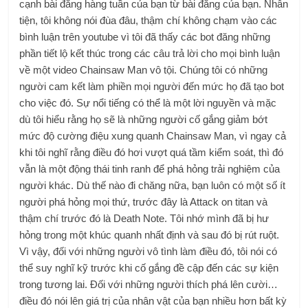
cạnh bài đăng hàng tuần của bạn từ bài đăng của bạn. Nhân
tiện, tôi không nói đùa đâu, thậm chí không chạm vào các
bình luận trên youtube vì tôi đã thấy các bot đăng những
phần tiết lộ kết thúc trong các câu trả lời cho mọi bình luận
về một video Chainsaw Man vô tội. Chúng tôi có những
người cam kết làm phiền mọi người đến mức họ đã tạo bot
cho việc đó. Sự nổi tiếng có thể là một lời nguyền và mặc
dù tôi hiểu rằng họ sẽ là những người cố gắng giảm bớt
mức độ cường điệu xung quanh Chainsaw Man, vì ngay cả
khi tôi nghĩ rằng điều đó hơi vượt quá tầm kiểm soát, thì đó
vẫn là một động thái tinh ranh để phá hỏng trải nghiệm của
người khác. Dù thế nào đi chăng nữa, bạn luôn có một số ít
người phá hỏng mọi thứ, trước đây là Attack on titan và
thậm chí trước đó là Death Note. Tôi nhớ mình đã bị hư
hỏng trong một khúc quanh nhất định và sau đó bị rút ruột.
Vì vậy, đối với những người vô tình làm điều đó, tôi nói có
thể suy nghĩ kỹ trước khi cố gắng đề cập đến các sự kiện
trong tương lai. Đối với những người thích phá lên cười…
điều đó nói lên giá trị của nhân vật của bạn nhiều hơn bất kỳ