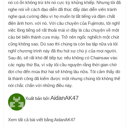
nó có ổn không trừ khi nó cực kỳ khủng khiếp. Nhưng tôi đã
nghe nói về cách đạo diễn đã thúc đẩy dàn diễn viên tránh
nghe quá cường điệu vì họ muốn bị tắt tiếng và đậm chất
điện ảnh hơn. với nó. Với câu chuyện của Fujimoto, tôi nghĩ
việc lồng tiếng sẽ rất thoải mái vì đây là câu chuyện về một
cậu bé biến thành cưa máy. Trở nên ngốc nghếch một chút
cũng không sao. Dù sao thì chúng ta còn ba tập nữa và tôi
nghĩ chương trình này đã thu hút sự chú ý của mọi người.
Sau đó, sẽ rất khó để tiếp tục nếu không có Chainsaw vào
các ngày thứ Ba, vì vậy tôi cầu nguyện rằng thời gian chờ
đợi cho đến mùa thứ hai sẽ không lâu nữa. Tôi cảm thấy đó
là thành công đã kiếm được một nhưng chúng tôi không thể
nói chắc chắn với những điều này.
AidanAK47
Xuất bản bởi
Xem tất cả bài viết bằng AidanAK47