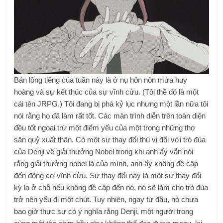
Bản lồng tiếng của tuần này là ở nụ hôn nôn mửa huy
hoàng và sự kết thúc của sự vĩnh cửu. (Tôi thề đó là một
cái tên JRPG.) Tôi đang bị phá kỷ lục nhưng một lần nữa tôi
nói rằng họ đã làm rất tốt. Các màn trình diễn trên toàn diện
đều tốt ngoại trừ một điểm yếu của một trong những thợ
săn quỷ xuất thân. Có một sự thay đổi thú vị đối với trò đùa
của Denji về giải thưởng Nobel trong khi anh ấy vẫn nói
rằng giải thưởng nobel là của mình, anh ấy không đề cập
đến động cơ vĩnh cửu. Sự thay đổi này là một sự thay đổi
kỳ lạ ở chỗ nếu không đề cập đến nó, nó sẽ làm cho trò đùa
trở nên yếu đi một chút. Tuy nhiên, ngay từ đầu, nó chưa
bao giờ thực sự có ý nghĩa rằng Denji, một người trong