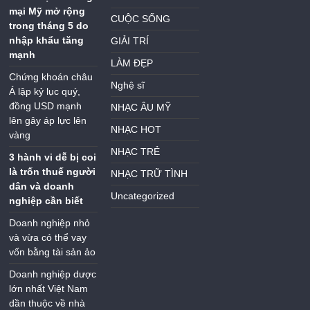
mại Mỹ mở rộng
CUỘC SỐNG
trong tháng 5 do
nhập khẩu tăng
GIẢI TRÍ
mạnh
LÀM ĐẸP
Chứng khoán châu
Nghệ sĩ
Á lập kỷ lục quý,
đồng USD mạnh
NHẠC ÂU MỸ
lên gây áp lực lên
NHẠC HOT
vàng
NHẠC TRẺ
3 hành vi dễ bị coi
là trốn thuế người
NHẠC TRỮ TÌNH
dân và doanh
Uncategorized
nghiệp cần biết
Doanh nghiệp nhỏ
và vừa có thể vay
vốn bằng tài sản ảo
Doanh nghiệp dược
lớn nhất Việt Nam
dần thuộc về nhà