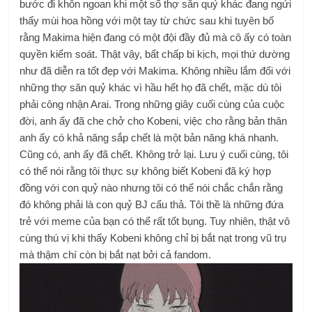
bước đi khôn ngoan khi một số thợ săn quỷ khác đang ngửi
thấy mùi hoa hồng với một tay từ chức sau khi tuyên bố
rằng Makima hiện đang có một đội đầy đủ mà cô ấy có toàn
quyền kiểm soát. Thật vậy, bất chấp bi kịch, mọi thứ dường
như đã diễn ra tốt đẹp với Makima. Không nhiều lắm đối với
những thợ săn quỷ khác vì hầu hết họ đã chết, mặc dù tôi
phải công nhận Arai. Trong những giây cuối cùng của cuộc
đời, anh ấy đã che chở cho Kobeni, việc cho rằng bản thân
anh ấy có khả năng sắp chết là một bản năng khá nhanh.
Cũng có, anh ấy đã chết. Không trở lại. Lưu ý cuối cùng, tôi
có thể nói rằng tôi thực sự không biết Kobeni đã ký hợp
đồng với con quỷ nào nhưng tôi có thể nói chắc chắn rằng
đó không phải là con quỷ BJ cẩu thả. Tôi thề là những đứa
trẻ với meme của bạn có thể rất tốt bụng. Tuy nhiên, thật vô
cùng thú vị khi thấy Kobeni không chỉ bị bắt nạt trong vũ trụ
mà thậm chí còn bị bắt nạt bởi cả fandom.