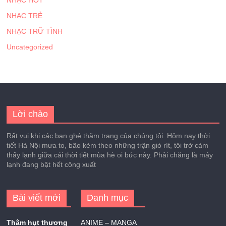
NHẠC TRẺ
NHẠC TRỮ TÌNH
Uncategorized
Lời chào
Rất vui khi các bạn ghé thăm trang của chúng tôi. Hôm nay thời
tiết Hà Nội mưa to, bão kèm theo những trận gió rít, tôi trở cảm
thấy lạnh giữa cái thời tiết mùa hè oi bức này. Phải chăng là máy
lạnh đang bật hết công xuất
Bài viết mới
Danh mục
Thâm hụt thương
ANIME – MANGA