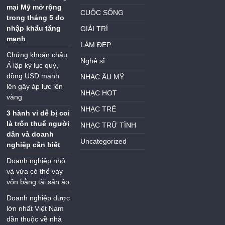
mại Mỹ mở rộng
CUỘC SỐNG
trong tháng 5 do
nhập khẩu tăng
GIẢI TRÍ
mạnh
LÀM ĐẸP
Chứng khoán châu
Nghệ sĩ
Á lập kỷ lục quý,
đồng USD mạnh
NHẠC ÂU MỸ
lên gây áp lực lên
NHẠC HOT
vàng
NHẠC TRẺ
3 hành vi dễ bị coi
là trốn thuế người
NHẠC TRỮ TÌNH
dân và doanh
Uncategorized
nghiệp cần biết
Doanh nghiệp nhỏ
và vừa có thể vay
vốn bằng tài sản ảo
Doanh nghiệp dược
lớn nhất Việt Nam
dần thuộc về nhà