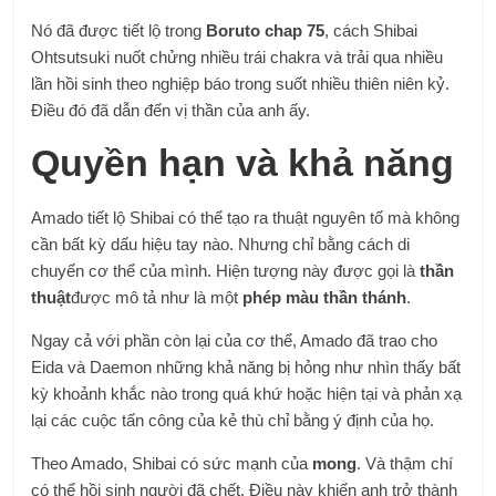
Nó đã được tiết lộ trong
Boruto chap 75
, cách Shibai
Ohtsutsuki nuốt chửng nhiều trái chakra và trải qua nhiều
lần hồi sinh theo nghiệp báo trong suốt nhiều thiên niên kỷ.
Điều đó đã dẫn đến vị thần của anh ấy.
Quyền hạn và khả năng
Amado tiết lộ Shibai có thể tạo ra thuật nguyên tố mà không
cần bất kỳ dấu hiệu tay nào. Nhưng chỉ bằng cách di
chuyển cơ thể của mình. Hiện tượng này được gọi là
thần
thuật
được mô tả như là một
phép màu thần thánh
.
Ngay cả với phần còn lại của cơ thể, Amado đã trao cho
Eida và Daemon những khả năng bị hỏng như nhìn thấy bất
kỳ khoảnh khắc nào trong quá khứ hoặc hiện tại và phản xạ
lại các cuộc tấn công của kẻ thù chỉ bằng ý định của họ.
Theo Amado, Shibai có sức mạnh của
mong
. Và thậm chí
có thể hồi sinh người đã chết. Điều này khiến anh trở thành