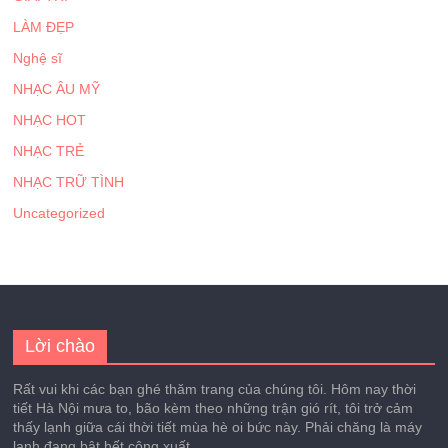
LÀM ĐẸP
Nghệ sĩ
NHẠC ÂU MỸ
NHẠC HOT
NHẠC TRẺ
NHẠC TRỮ TÌNH
Uncategorized
Lời chào
Rất vui khi các bạn ghé thăm trang của chúng tôi. Hôm nay thời
tiết Hà Nội mưa to, bão kèm theo những trận gió rít, tôi trở cảm
thấy lạnh giữa cái thời tiết mùa hè oi bức này. Phải chăng là máy
lạnh đang bật hết công xuất