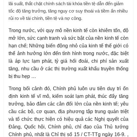
lãi suất, thắt chặt chính sách tài khóa tiền tệ dẫn đến giảm
tốc độ tăng trưởng, tăng nguy cơ suy thoái và tiềm ẩn nhiều
rủi ro về tài chính, tiền tệ và nợ công.
Trong nước, với quy mô nền kinh tế còn khiêm tốn, độ
mở lớn, sức cạnh tranh và sức bật của nền kinh tế còn
hạn chế; Những biến động nhỏ của kinh tế thế giới có
thể ảnh hưởng lớn đến tình hình trong nước, đặc biệt
là áp lực lạm phát, tỷ giá hối đoái, chi phí sản xuất
tăng, nhu cầu ở các thị trường xuất khẩu truyền thống
bị thu hẹp …
Trong bối cảnh đó, Chính phủ luôn ưu tiên duy trì ổn
định kinh tế vĩ mô, kiểm soát lạm phát, thúc đẩy tăng
trưởng, bảo đảm các cân đối lớn của nền kinh tế; yêu
cầu các bộ, cơ quan, địa phương tập trung quán triệt
và tổ chức thực hiện có hiệu quả các Nghị quyết của
Đảng, Quốc hội, Chính phủ, chỉ đạo của Thủ tướng
Chính phủ, nhất là Chỉ thị số 15 / CT-TTg ngày 16-9. ,