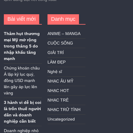
Bài viết mới
Danh mục
Thâm hụt thương
ANIME – MANGA
mại Mỹ mở rộng
CUỘC SỐNG
trong tháng 5 do
nhập khẩu tăng
GIẢI TRÍ
mạnh
LÀM ĐẸP
Chứng khoán châu
Nghệ sĩ
Á lập kỷ lục quý,
đồng USD mạnh
NHẠC ÂU MỸ
lên gây áp lực lên
NHẠC HOT
vàng
NHẠC TRẺ
3 hành vi dễ bị coi
là trốn thuế người
NHẠC TRỮ TÌNH
dân và doanh
Uncategorized
nghiệp cần biết
Doanh nghiệp nhỏ