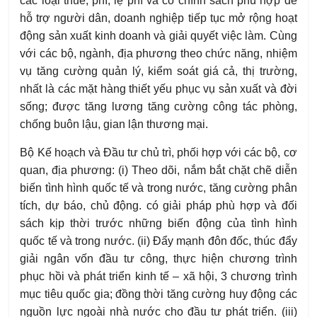
các loại thuế, phí, lệ phí và có chính sách phù hợp để
hỗ trợ người dân, doanh nghiệp tiếp tục mở rộng hoạt
động sản xuất kinh doanh và giải quyết việc làm. Cùng
với các bộ, ngành, địa phương theo chức năng, nhiệm
vụ tăng cường quản lý, kiểm soát giá cả, thị trường,
nhất là các mặt hàng thiết yếu phục vụ sản xuất và đời
sống; được tăng lương
tăng cường công tác phòng,
chống buôn lậu, gian lận thương mại.
Bộ Kế hoạch và Đầu tư chủ trì, phối hợp với các bộ, cơ
quan, địa phương: (i) Theo dõi, nắm bắt chặt chẽ diễn
biến tình hình quốc tế và trong nước, tăng cường phân
tích, dự báo, chủ động. có giải pháp phù hợp và đối
sách kịp thời trước những biến động của tình hình
quốc tế và trong nước. (ii) Đẩy mạnh đôn đốc, thúc đẩy
giải ngân vốn đầu tư công, thực hiện chương trình
phục hồi và phát triển kinh tế – xã hội, 3 chương trình
mục tiêu quốc gia; đồng thời tăng cường huy động các
nguồn lực ngoài nhà nước cho đầu tư phát triển. (iii)