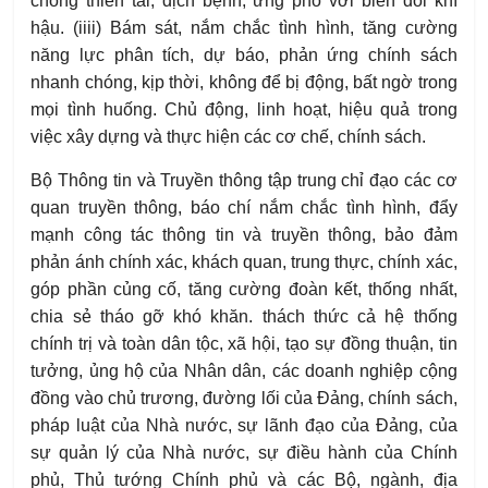
chống thiên tai, dịch bệnh, ứng phó với biến đổi khí
hậu. (iiii) Bám sát, nắm chắc tình hình, tăng cường
năng lực phân tích, dự báo, phản ứng chính sách
nhanh chóng, kịp thời, không để bị động, bất ngờ trong
mọi tình huống. Chủ động, linh hoạt, hiệu quả trong
việc xây dựng và thực hiện các cơ chế, chính sách.
Bộ Thông tin và Truyền thông tập trung chỉ đạo các cơ
quan truyền thông, báo chí nắm chắc tình hình, đẩy
mạnh công tác thông tin và truyền thông, bảo đảm
phản ánh chính xác, khách quan, trung thực, chính xác,
góp phần củng cố, tăng cường đoàn kết, thống nhất,
chia sẻ tháo gỡ khó khăn. thách thức cả hệ thống
chính trị và toàn dân tộc, xã hội, tạo sự đồng thuận, tin
tưởng, ủng hộ của Nhân dân, các doanh nghiệp cộng
đồng vào chủ trương, đường lối của Đảng, chính sách,
pháp luật của Nhà nước, sự lãnh đạo của Đảng, của
sự quản lý của Nhà nước, sự điều hành của Chính
phủ, Thủ tướng Chính phủ và các Bộ, ngành, địa