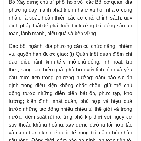
Bộ Xây dựng chủ trì, phối hợp với các Bộ, cơ quan, địa
phương đẩy mạnh phát triển nhà ở xã hội, nhà ở công
nhân; rà soát, hoàn thiện các cơ chế, chính sách, quy
định pháp luật để phát triển thị trường bất động sản an
toàn, lành mạnh, hiệu quả và bền vững.
Các bộ, ngành, địa phương căn cứ chức năng, nhiệm
vụ, quyền hạn được giao: (i) Quán triệt quan điểm chỉ
đạo, điều hành kinh tế vĩ mô chủ động, linh hoạt, kịp
thời, sáng tạo, hiệu quả, phù hợp với tình hình và yêu
cầu thực tiễn trong phương hướng: đảm bảo sự ổn
định trong điều kiện không chắc chắn; giữ thế chủ
động trước những diễn biến bất ổn, phức tạp, khó
lường; kiên định, nhất quán, phù hợp và hiệu quả
trước những tác động nhiều chiều từ thế giới và trong
nước; kiểm soát rủi ro, ứng phó kịp thời với nguy cơ
suy thoái, khủng hoảng; xây dựng đường lối hợp tác
và cạnh tranh kinh tế quốc tế trong bối cảnh hội nhập
sâu rộng. Đồng thời, đảm bảo an ninh, an toàn tiền tệ,