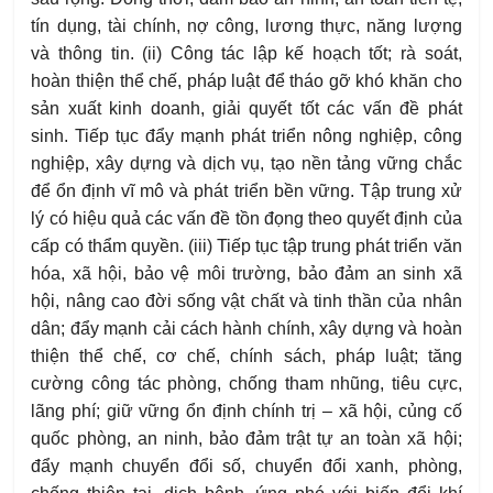
tín dụng, tài chính, nợ công, lương thực, năng lượng
và thông tin. (ii) Công tác lập kế hoạch tốt; rà soát,
hoàn thiện thể chế, pháp luật để tháo gỡ khó khăn cho
sản xuất kinh doanh, giải quyết tốt các vấn đề phát
sinh. Tiếp tục đẩy mạnh phát triển nông nghiệp, công
nghiệp, xây dựng và dịch vụ, tạo nền tảng vững chắc
để ổn định vĩ mô và phát triển bền vững. Tập trung xử
lý có hiệu quả các vấn đề tồn đọng theo quyết định của
cấp có thẩm quyền. (iii) Tiếp tục tập trung phát triển văn
hóa, xã hội, bảo vệ môi trường, bảo đảm an sinh xã
hội, nâng cao đời sống vật chất và tinh thần của nhân
dân; đẩy mạnh cải cách hành chính, xây dựng và hoàn
thiện thể chế, cơ chế, chính sách, pháp luật; tăng
cường công tác phòng, chống tham nhũng, tiêu cực,
lãng phí; giữ vững ổn định chính trị – xã hội, củng cố
quốc phòng, an ninh, bảo đảm trật tự an toàn xã hội;
đẩy mạnh chuyển đổi số, chuyển đổi xanh, phòng,