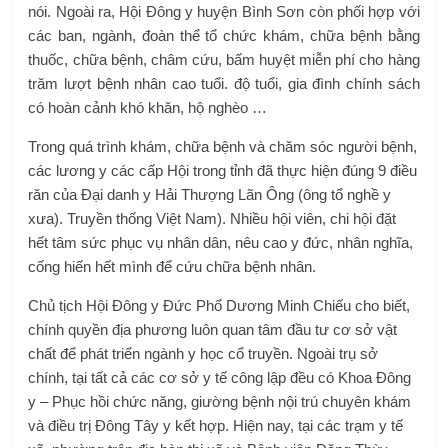
nói. Ngoài ra, Hội Đông y huyện Bình Sơn còn phối hợp với
các ban, ngành, đoàn thể tổ chức khám, chữa bệnh bằng
thuốc, chữa bệnh, châm cứu, bấm huyệt miễn phí cho hàng
trăm lượt bệnh nhân cao tuổi. độ tuổi, gia đình chính sách
có hoàn cảnh khó khăn, hộ nghèo …
Trong quá trình khám, chữa bệnh và chăm sóc người bệnh,
các lương y các cấp Hội trong tỉnh đã thực hiện đúng 9 điều
răn của Đại danh y Hải Thượng Lãn Ông (ông tổ nghề y
xưa). Truyền thống Việt Nam). Nhiều hội viên, chi hội đặt
hết tâm sức phục vụ nhân dân, nêu cao y đức, nhân nghĩa,
cống hiến hết mình để cứu chữa bệnh nhân.
Chủ tịch Hội Đông y Đức Phổ Dương Minh Chiếu cho biết,
chính quyền địa phương luôn quan tâm đầu tư cơ sở vật
chất để phát triển ngành y học cổ truyền. Ngoài trụ sở
chính, tại tất cả các cơ sở y tế công lập đều có Khoa Đông
y – Phục hồi chức năng, giường bệnh nội trú chuyên khám
và điều trị Đông Tây y kết hợp. Hiện nay, tại các trạm y tế