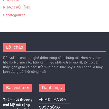
NHẠC TRỮ TÌNH
Uncategorized
Lời chào
Rất vui khi các bạn ghé thăm trang của chúng tôi. Hôm nay thời
tiết Hà Nội mưa to, bão kèm theo những trận gió rít, tôi trở cảm
thấy lạnh giữa cái thời tiết mùa hè oi bức này. Phải chăng là máy
lạnh đang bật hết công xuất
Bài viết mới
Danh mục
Thâm hụt thương
ANIME – MANGA
mại Mỹ mở rộng
CUỘC SỐNG