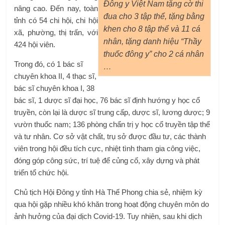
Đông y Việt Nam tặng cờ thi
nâng cao. Đến nay, toàn
đua cho 3 tập thể, tặng bằng
tỉnh có 54 chi hội, chi hội
khen cho 8 tập thể và 11 cá
xã, phường, thị trấn, với
nhân, tặng danh hiệu “Thầy
424 hội viên.
thuốc đông y” cho 2 cá nhân
Trong đó, có 1 bác sĩ
…
chuyên khoa II, 4 thạc sĩ,
bác sĩ chuyên khoa I, 38
bác sĩ, 1 dược sĩ đại học, 76 bác sĩ định hướng y học cổ
truyền, còn lại là dược sĩ trung cấp, dược sĩ, lương dược; 9
vườn thuốc nam; 136 phòng chẩn trị y học cổ truyền tập thể
và tư nhân. Cơ sở vật chất, trụ sở được đầu tư, các thành
viên trong hội đều tích cực, nhiệt tình tham gia công việc,
đóng góp công sức, trí tuệ để củng cố, xây dựng và phát
triển tổ chức hội.
Chủ tịch Hội Đông y tỉnh Hà Thế Phong chia sẻ, nhiệm kỳ
qua hội gặp nhiều khó khăn trong hoạt động chuyên môn do
ảnh hưởng của đại dịch Covid-19. Tuy nhiên, sau khi dịch