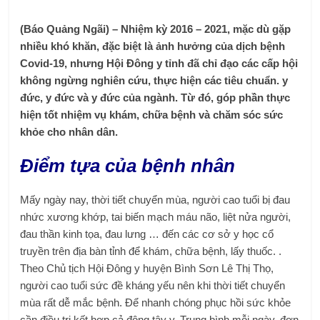
(Báo Quảng Ngãi) – Nhiệm kỳ 2016 – 2021, mặc dù gặp
nhiều khó khăn, đặc biệt là ảnh hưởng của dịch bệnh
Covid-19, nhưng Hội Đông y tỉnh đã chỉ đạo các cấp hội
không ngừng nghiên cứu, thực hiện các tiêu chuẩn. y
đức, y đức và y đức của ngành. Từ đó, góp phần thực
hiện tốt nhiệm vụ khám, chữa bệnh và chăm sóc sức
khỏe cho nhân dân.
Điểm tựa của bệnh nhân
Mấy ngày nay, thời tiết chuyển mùa, người cao tuổi bị đau
nhức xương khớp, tai biến mạch máu não, liệt nửa người,
đau thần kinh tọa, đau lưng … đến các cơ sở y học cổ
truyền trên địa bàn tỉnh để khám, chữa bệnh, lấy thuốc. .
Theo Chủ tịch Hội Đông y huyện Bình Sơn Lê Thị Thọ,
người cao tuổi sức đề kháng yếu nên khi thời tiết chuyển
mùa rất dễ mắc bệnh. Để nhanh chóng phục hồi sức khỏe
cần điều trị kết hợp cả đông tây y. Trung bình mỗi ngày, đơn