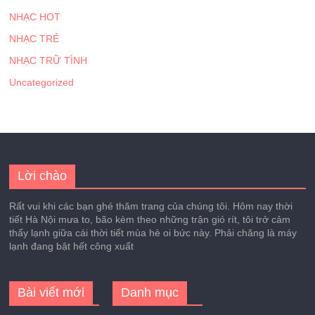
NHẠC HOT
NHẠC TRẺ
NHẠC TRỮ TÌNH
Uncategorized
Lời chào
Rất vui khi các bạn ghé thăm trang của chúng tôi. Hôm nay thời
tiết Hà Nội mưa to, bão kèm theo những trận gió rít, tôi trở cảm
thấy lạnh giữa cái thời tiết mùa hè oi bức này. Phải chăng là máy
lạnh đang bật hết công xuất
Bài viết mới
Danh mục