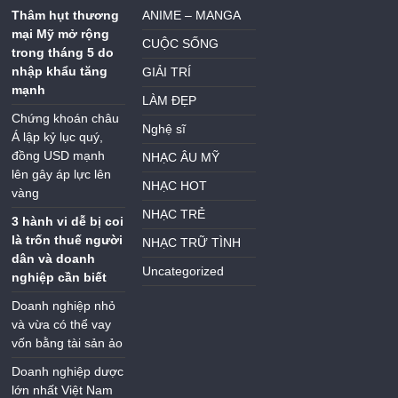
Thâm hụt thương
ANIME – MANGA
mại Mỹ mở rộng
CUỘC SỐNG
trong tháng 5 do
nhập khẩu tăng
GIẢI TRÍ
mạnh
LÀM ĐẸP
Chứng khoán châu
Nghệ sĩ
Á lập kỷ lục quý,
đồng USD mạnh
NHẠC ÂU MỸ
lên gây áp lực lên
NHẠC HOT
vàng
NHẠC TRẺ
3 hành vi dễ bị coi
là trốn thuế người
NHẠC TRỮ TÌNH
dân và doanh
Uncategorized
nghiệp cần biết
Doanh nghiệp nhỏ
và vừa có thể vay
vốn bằng tài sản ảo
Doanh nghiệp dược
lớn nhất Việt Nam