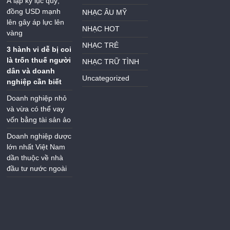
Á lập kỷ lục quý,
đồng USD mạnh
NHẠC ÂU MỸ
lên gây áp lực lên
NHẠC HOT
vàng
NHẠC TRẺ
3 hành vi dễ bị coi
là trốn thuế người
NHẠC TRỮ TÌNH
dân và doanh
Uncategorized
nghiệp cần biết
Doanh nghiệp nhỏ
và vừa có thể vay
vốn bằng tài sản ảo
Doanh nghiệp dược
lớn nhất Việt Nam
dần thuộc về nhà
đầu tư nước ngoài