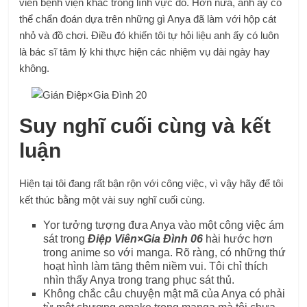
viên bệnh viện khác trong lĩnh vực đó. Hơn nữa, anh ấy có
thể chẩn đoán dựa trên những gì Anya đã làm với hộp cát
nhỏ và đồ chơi. Điều đó khiến tôi tự hỏi liệu anh ấy có luôn
là bác sĩ tâm lý khi thực hiện các nhiệm vụ dài ngày hay
không.
Suy nghĩ cuối cùng và kết
luận
Hiện tại tôi đang rất bận rộn với công việc, vì vậy hãy để tôi
kết thúc bằng một vài suy nghĩ cuối cùng.
Yor tưởng tượng đưa Anya vào một công việc ám
sát trong
Điệp Viên×Gia Đình 06
hài hước hơn
trong anime so với manga. Rõ ràng, có những thứ
hoạt hình làm tăng thêm niềm vui. Tôi chỉ thích
nhìn thấy Anya trong trang phục sát thủ.
Không chắc câu chuyện mật mã của Anya có phải