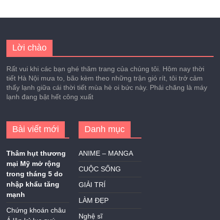
Lời chào
Rất vui khi các bạn ghé thăm trang của chúng tôi. Hôm nay thời
tiết Hà Nội mưa to, bão kèm theo những trận gió rít, tôi trở cảm
thấy lạnh giữa cái thời tiết mùa hè oi bức này. Phải chăng là máy
lạnh đang bật hết công xuất
Bài viết mới
Danh mục
Thâm hụt thương
ANIME – MANGA
mại Mỹ mở rộng
CUỘC SỐNG
trong tháng 5 do
nhập khẩu tăng
GIẢI TRÍ
mạnh
LÀM ĐẸP
Chứng khoán châu
Nghệ sĩ