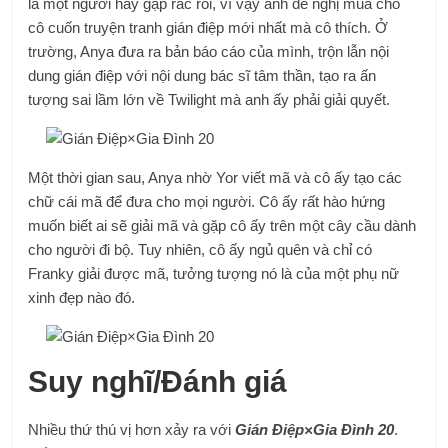
là một người hay gặp rắc rối, vì vậy anh đề nghị mua cho
cô cuốn truyện tranh gián điệp mới nhất mà cô thích. Ở
trường, Anya đưa ra bản báo cáo của mình, trộn lẫn nội
dung gián điệp với nội dung bác sĩ tâm thần, tạo ra ấn
tượng sai lầm lớn về Twilight mà anh ấy phải giải quyết.
Một thời gian sau, Anya nhờ Yor viết mã và cô ấy tạo các
chữ cái mã để đưa cho mọi người. Cô ấy rất hào hứng
muốn biết ai sẽ giải mã và gặp cô ấy trên một cây cầu dành
cho người đi bộ. Tuy nhiên, cô ấy ngủ quên và chỉ có
Franky giải được mã, tưởng tượng nó là của một phụ nữ
xinh đẹp nào đó.
Suy nghĩ/Đánh giá
Nhiều thứ thú vị hơn xảy ra với
Gián Điệp×Gia Đình 20
.