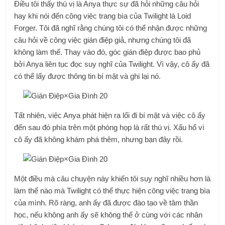
Điều tôi thấy thú vị là Anya thực sự đã hỏi những câu hỏi
hay khi nói đến công việc trang bìa của Twilight là Loid
Forger. Tôi đã nghĩ rằng chúng tôi có thể nhận được những
câu hỏi về công việc gián điệp giả, nhưng chúng tôi đã
không làm thế. Thay vào đó, góc gián điệp được bao phủ
bởi Anya liên tục đọc suy nghĩ của Twilight. Vì vậy, cô ấy đã
có thể lấy được thông tin bí mật và ghi lại nó.
Tất nhiên, việc Anya phát hiện ra lối đi bí mật và việc cô ấy
đến sau đó phía trên một phòng họp là rất thú vị. Xấu hổ vì
cô ấy đã không khám phá thêm, nhưng bạn đây rồi.
Một điều mà câu chuyện này khiến tôi suy nghĩ nhiều hơn là
làm thế nào mà Twilight có thể thực hiện công việc trang bìa
của mình. Rõ ràng, anh ấy đã được đào tạo về tâm thần
học, nếu không anh ấy sẽ không thể ở cùng với các nhân