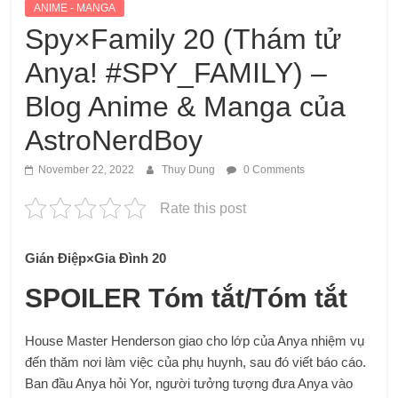
ANIME - MANGA
Spy×Family 20 (Thám tử
Anya! #SPY_FAMILY) –
Blog Anime & Manga của
AstroNerdBoy
November 22, 2022
Thuy Dung
0 Comments
Rate this post
Gián Điệp×Gia Đình 20
SPOILER Tóm tắt/Tóm tắt
House Master Henderson giao cho lớp của Anya nhiệm vụ
đến thăm nơi làm việc của phụ huynh, sau đó viết báo cáo.
Ban đầu Anya hỏi Yor, người tưởng tượng đưa Anya vào