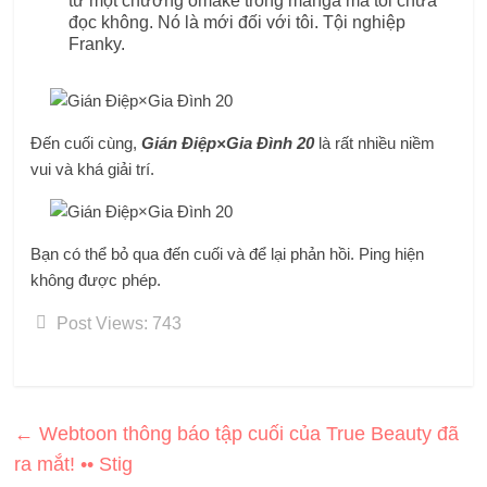
từ một chương omake trong manga mà tôi chưa
đọc không. Nó là mới đối với tôi. Tội nghiệp
Franky.
Đến cuối cùng,
Gián Điệp×Gia Đình 20
là rất nhiều niềm
vui và khá giải trí.
Bạn có thể bỏ qua đến cuối và để lại phản hồi. Ping hiện
không được phép.
Post Views:
743
←
Webtoon thông báo tập cuối của True Beauty đã
ra mắt! •• Stig