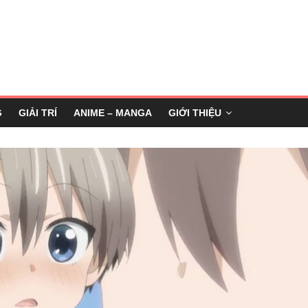
G
GIẢI TRÍ
ANIME – MANGA
GIỚI THIỆU