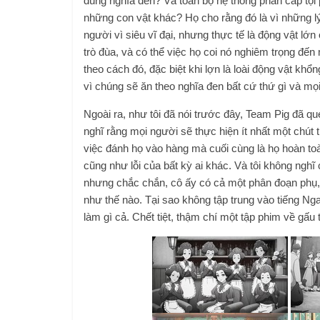
đúng nghĩa đen? Và toàn bộ hệ thống phân cấp tội
những con vật khác? Họ cho rằng đó là vì những l
người vì siêu vĩ đại, nhưng thực tế là động vật lớ
trò đùa, và có thể việc họ coi nó nghiêm trọng đế
theo cách đó, đặc biệt khi lợn là loài động vật khổ
vì chúng sẽ ăn theo nghĩa đen bất cứ thứ gì và mọ
Ngoài ra, như tôi đã nói trước đây, Team Pig đã q
nghĩ rằng mọi người sẽ thực hiện ít nhất một chút 
việc đánh họ vào hàng mà cuối cùng là họ hoàn toà
cũng như lỗi của bất kỳ ai khác. Và tôi không nghĩ
nhưng chắc chắn, cô ấy có cả một phân đoạn phụ, n
như thế nào. Tại sao không tập trung vào tiếng Nga
làm gì cả. Chết tiệt, thậm chí một tập phim về gấu t