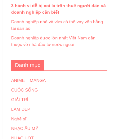
3 hành vi dễ bị coi là trốn thuế người dân và
doanh nghiệp cần biết
Doanh nghiệp nhỏ và vừa có thể vay vốn bằng
tài sản ảo
Doanh nghiệp dược lớn nhất Việt Nam dần
thuộc về nhà đầu tư nước ngoài
Danh mục
ANIME – MANGA
CUỘC SỐNG
GIẢI TRÍ
LÀM ĐẸP
Nghệ sĩ
NHẠC ÂU MỸ
NHẠC HOT