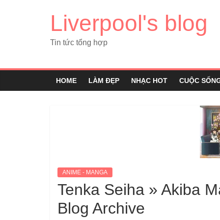
Liverpool's blog
Tin tức tổng hợp
HOME
LÀM ĐẸP
NHẠC HOT
CUỘC SỐN
ANIME - MANGA
Tenka Seiha » Akiba 
Blog Archive