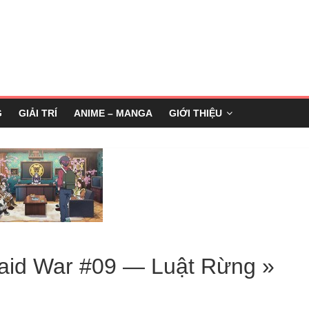
G
GIẢI TRÍ
ANIME – MANGA
GIỚI THIỆU
Maid War #09 — Luật Rừng »