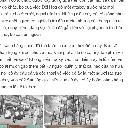
 phạm có tổ chức được xây dựng dựa trên con vật nào sẽ đánh bại
ý do khác, bỏ qua việc Đội Hog có một attaboy trước mặt mọi
n ở trên, nhỏ ở dưới, ngoại trừ lợn. Những điều này có vẻ giống như
n mức chết người có nghĩa là trò đùa meta, nhưng nó không diễn ra
ng lồ, nguy hiểm, đáng sợ từ lâu đã gắn liền với tội phạm có tổ chức
i thứ, kể cả con người.
uét sạch hàng chục đối thủ khác nhau vào thời điểm này. Bạn sẽ
thận trọng khi đối phó với họ. Không phải đã có cả một tập phim về
n thất bại sao? Không kiểm tra kỹ vào thời điểm này là lỗi của bạn
 có ai muốn gặp thêm bất kỳ người quản lý thất bại nào của họ nữa,
ơi cô ấy câu cá và độc thoại về việc cô ấy là một người rác rưởi
 thay vào đó? Sau tập giới thiệu của cô ấy, cô ấy hoàn toàn không
rúc có lẽ sẽ tốt hơn.