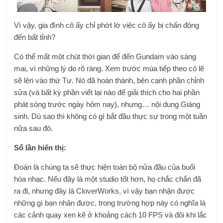
Vì vậy, gia đình cô ấy chỉ phớt lờ việc cô ấy bị chấn động
đến bất tỉnh?
Có thể mất một chút thời gian để đến Gundam vào sáng
mai, vì những lý do rõ ràng. Xem trước mùa tiếp theo có lẽ
sẽ lên vào thứ Tư. Nó đã hoàn thành, bên cạnh phần chỉnh
sửa (và bất kỳ phần viết lại nào để giải thích cho hai phần
phát sóng trước ngày hôm nay), nhưng… nội dung Giáng
sinh. Dù sao thì không có gì bắt đầu thực sự trong một tuần
nữa sau đó.
Số lần hiển thị:
Đoán là chúng ta sẽ thực hiện toàn bộ nửa đầu của buổi
hòa nhạc. Nếu đây là một studio tốt hơn, họ chắc chắn đã
ra đi, nhưng đây là CloverWorks, vì vậy bạn nhận được
những gì bạn nhận được, trong trường hợp này có nghĩa là
các cảnh quay xen kẽ ở khoảng cách 10 FPS và đôi khi lắc