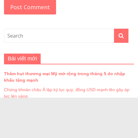
Bài viết mới
Thâm hụt thương mại Mỹ mở rộng trong tháng 5 do nhập
khẩu tăng mạnh
Chứng khoán châu Á lập kỷ lục quý, đồng USD mạnh lên gây áp
lực lên vàng
3 hành vi dễ bị coi là trốn thuế người dân và doanh nghiệp
cần biết
Doanh nghiệp nhỏ và vừa có thể vay vốn bằng tài sản ảo
Doanh nghiệp dược lớn nhất Việt Nam dần thuộc về nhà đầu tư
nước ngoài