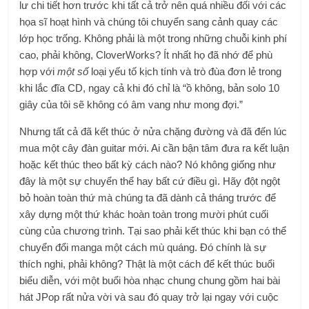
lư chi tiết hơn trước khi tất cả trở nên quá nhiều đối với các
họa sĩ hoạt hình và chúng tôi chuyển sang cảnh quay các
lớp học trống. Không phải là một trong những chuỗi kinh phí
cao, phải không, CloverWorks? Ít nhất họ đã nhớ để phù
hợp với
một số
loại yếu tố kịch tính và trò đùa đơn lẻ trong
khi lắc đĩa CD, ngay cả khi đó chỉ là “ồ không, bản solo 10
giây của tôi sẽ không có âm vang như mong đợi.”
Nhưng tất cả đã kết thúc ở nửa chặng đường và đã đến lúc
mua một cây đàn guitar mới. Ai cần bận tâm đưa ra kết luận
hoặc kết thúc theo bất kỳ cách nào? Nó không giống như
đây là một sự chuyển thể hay bất cứ điều gì. Hãy đột ngột
bỏ hoàn toàn thứ mà chúng ta đã dành cả tháng trước để
xây dựng một thứ khác hoàn toàn trong mười phút cuối
cùng của chương trình. Tại sao phải kết thúc khi bạn có thể
chuyển đổi manga một cách mù quáng. Đó chính là sự
thích nghi, phải không? Thật là một cách để kết thúc buổi
biểu diễn, với một buổi hòa nhạc chung chung gồm hai bài
hát JPop rất nửa vời và sau đó quay trở lại ngay với cuộc