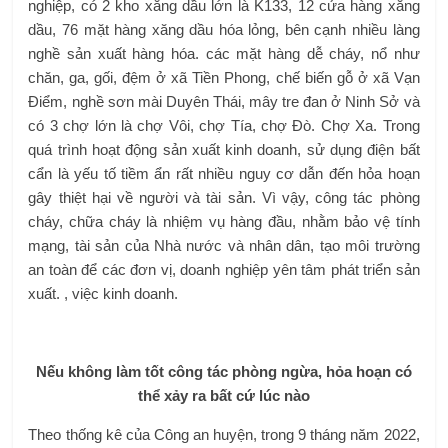
nghiệp, có 2 kho xăng dầu lớn là K133, 12 cửa hàng xăng
dầu, 76 mặt hàng xăng dầu hóa lỏng, bên cạnh nhiều làng
nghề sản xuất hàng hóa. các mặt hàng dễ cháy, nổ như
chăn, ga, gối, đệm ở xã Tiền Phong, chế biến gỗ ở xã Vạn
Điểm, nghề sơn mài Duyên Thái, mây tre đan ở Ninh Sở và
có 3 chợ lớn là chợ Vôi, chợ Tía, chợ Đò. Chợ Xa. Trong
quá trình hoạt động sản xuất kinh doanh, sử dụng điện bất
cẩn là yếu tố tiềm ẩn rất nhiều nguy cơ dẫn đến hỏa hoạn
gây thiệt hại về người và tài sản. Vì vậy, công tác phòng
cháy, chữa cháy là nhiệm vụ hàng đầu, nhằm bảo vệ tính
mạng, tài sản của Nhà nước và nhân dân, tạo môi trường
an toàn để các đơn vị, doanh nghiệp yên tâm phát triển sản
xuất. , việc kinh doanh.
Nếu không làm tốt công tác phòng ngừa, hỏa hoạn có
thể xảy ra bất cứ lúc nào
Theo thống kê của Công an huyện, trong 9 tháng năm 2022,