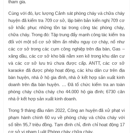
tham gia.
Cùng với đó, lực lượng Cảnh sát phòng cháy và chữa cháy
huyện đã kiểm tra 709 cơ sở, lập biên bản kiến ​​nghị 709 cơ
sở khắc phục những tồn tại trong công tác phòng cháy,
chữa cháy. Trong đó: Tập trung đẩy mạnh công tác kiểm tra
đối với một số cơ sở tiềm ẩn nhiều nguy cơ cháy, nổ như
các cơ sở trong các cụm công nghiệp trên địa bàn, Gas –
xăng dầu, các cơ sở kho bãi nằm xen kẽ trong khu dân cư
và các cơ sở lưu trú chưa được cấp. ANTT, các cơ sở
karaoke đã được phép hoạt động, các khu dân cư trên địa
bàn huyện, nhà ở hộ gia đình, nhà ở kết hợp sản xuất kinh
doanh trên địa bàn huyện. … Đã tổ chức kiểm tra an toàn
phòng cháy chữa cháy cho 44.000 hộ gia đình; 6730 căn
nhà ở kết hợp sản xuất kinh doanh.
Trong 9 tháng đầu năm 2022, Công an huyện đã xử phạt vi
phạm hành chính 60 vụ về phòng cháy và chữa cháy với
số tiền 95,7 triệu đồng. Tạm đình chỉ, đình chỉ hoạt động 17
cơ sở vi phạm Luật Phòng cháy chữa cháy.