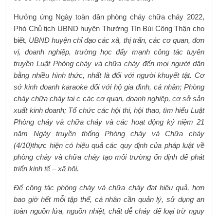
Hưởng ứng Ngày toàn dân phòng cháy chữa cháy 2022,
Phó Chủ tịch UBND huyện Thường Tín Bùi Công Thận cho
biết,
UBND huyện chỉ đạo các xã, thị trấn, các cơ quan, đơn
vị, doanh nghiệp, trường học đẩy mạnh công tác tuyên
truyền Luật Phòng cháy và chữa cháy đến mọi người dân
bằng nhiều hình thức, nhất là đối với người khuyết tật.
Cơ
sở kinh doanh karaoke đối với hộ gia đình, cá nhân; Phòng
cháy chữa cháy tại c
các cơ quan, doanh nghiệp, cơ sở sản
xuất kinh doanh; Tổ chức các hội thi, hội thao, tìm hiểu Luật
Phòng cháy và chữa cháy và các hoạt động kỷ niệm 21
năm Ngày truyền thống Phòng cháy và Chữa cháy
(4/10)
thực hiện có hiệu quả các quy định của pháp luật về
phòng cháy và chữa cháy tạo môi trường ổn định để phát
triển kinh tế – xã hội.
Để công tác phòng cháy và chữa cháy đạt hiệu quả, hơn
bao giờ hết mỗi tập thể, cá nhân cần quản lý, sử dụng an
toàn nguồn lửa, nguồn nhiệt, chất dễ cháy để loại trừ nguy