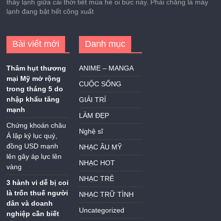
thấy lạnh giữa cái thời tiết mùa hè oi bức này. Phải chăng là máy
lạnh đang bật hết công xuất
Bài viết mới
Danh mục
Thâm hụt thương
ANIME – MANGA
mại Mỹ mở rộng
CUỘC SỐNG
trong tháng 5 do
nhập khẩu tăng
GIẢI TRÍ
mạnh
LÀM ĐẸP
Chứng khoán châu
Nghệ sĩ
Á lập kỷ lục quý,
đồng USD mạnh
NHẠC ÂU MỸ
lên gây áp lực lên
NHẠC HOT
vàng
NHẠC TRẺ
3 hành vi dễ bị coi
là trốn thuế người
NHẠC TRỮ TÌNH
dân và doanh
Uncategorized
nghiệp cần biết