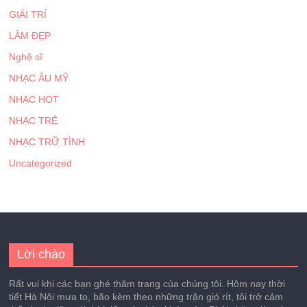
GIẢI TRÍ
LÀM ĐẸP
Nghệ sĩ
NHẠC ÂU MỸ
NHẠC HOT
NHẠC TRẺ
NHẠC TRỮ TÌNH
Uncategorized
Lời chào
Rất vui khi các bạn ghé thăm trang của chúng tôi. Hôm nay thời
tiết Hà Nội mưa to, bão kèm theo những trận gió rít, tôi trở cảm