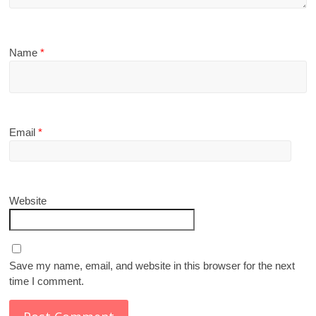
Name
*
Email
*
Website
Save my name, email, and website in this browser for the next
time I comment.