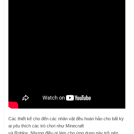
Các thiết kế cho đến các nhân vật đều hoàn hảo cho bất kỳ
ai yêu thích các trò chơi như Minecraft
và Roblox. Nhưng điều gì làm cho ứng dụng này trở nên