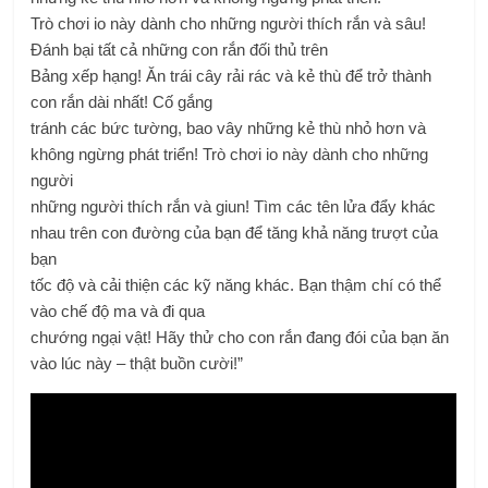
Trò chơi io này dành cho những người thích rắn và sâu!
Đánh bại tất cả những con rắn đối thủ trên
Bảng xếp hạng! Ăn trái cây rải rác và kẻ thù để trở thành
con rắn dài nhất! Cố gắng
tránh các bức tường, bao vây những kẻ thù nhỏ hơn và
không ngừng phát triển! Trò chơi io này dành cho những
người
những người thích rắn và giun! Tìm các tên lửa đẩy khác
nhau trên con đường của bạn để tăng khả năng trượt của
bạn
tốc độ và cải thiện các kỹ năng khác. Bạn thậm chí có thể
vào chế độ ma và đi qua
chướng ngại vật! Hãy thử cho con rắn đang đói của bạn ăn
vào lúc này – thật buồn cười!”