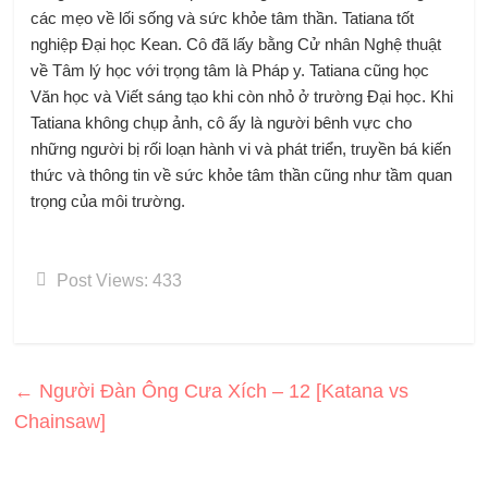
các mẹo về lối sống và sức khỏe tâm thần. Tatiana tốt
nghiệp Đại học Kean. Cô đã lấy bằng Cử nhân Nghệ thuật
về Tâm lý học với trọng tâm là Pháp y. Tatiana cũng học
Văn học và Viết sáng tạo khi còn nhỏ ở trường Đại học. Khi
Tatiana không chụp ảnh, cô ấy là người bênh vực cho
những người bị rối loạn hành vi và phát triển, truyền bá kiến ​​
thức và thông tin về sức khỏe tâm thần cũng như tầm quan
trọng của môi trường.
Post Views:
433
←
Người Đàn Ông Cưa Xích – 12 [Katana vs
Chainsaw]