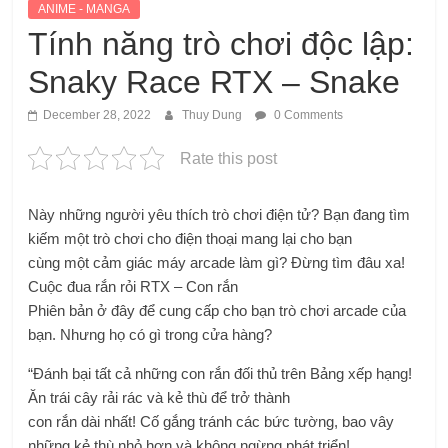
ANIME - MANGA
Tính năng trò chơi độc lập:
Snaky Race RTX – Snake
December 28, 2022
Thuy Dung
0 Comments
Rate this post
Này những người yêu thích trò chơi điện tử? Bạn đang tìm
kiếm một trò chơi cho điện thoại mang lại cho bạn
cùng một cảm giác máy arcade làm gì? Đừng tìm đâu xa!
Cuộc đua rắn rỏi RTX – Con rắn
Phiên bản ở đây để cung cấp cho bạn trò chơi arcade của
bạn. Nhưng họ có gì trong cửa hàng?
“Đánh bại tất cả những con rắn đối thủ trên Bảng xếp hạng!
Ăn trái cây rải rác và kẻ thù để trở thành
con rắn dài nhất! Cố gắng tránh các bức tường, bao vây
những kẻ thù nhỏ hơn và không ngừng phát triển!