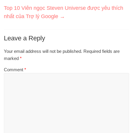
Top 10 Viên ngọc Steven Universe được yêu thích
nhất của Trợ lý Google
→
Leave a Reply
Your email address will not be published.
Required fields are
marked
*
Comment
*