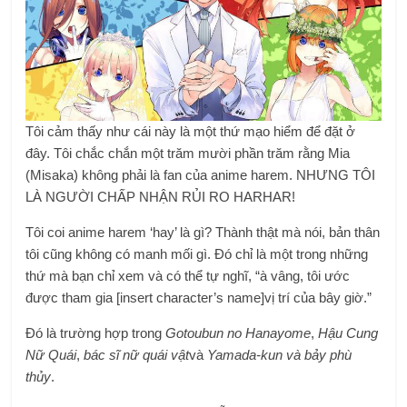
Tôi cảm thấy như cái này là một thứ mạo hiểm để đặt ở
đây. Tôi chắc chắn một trăm mười phần trăm rằng Mia
(Misaka) không phải là fan của anime harem. NHƯNG TÔI
LÀ NGƯỜI CHẤP NHẬN RỦI RO HARHAR!
Tôi coi anime harem ‘hay’ là gì? Thành thật mà nói, bản thân
tôi cũng không có manh mối gì. Đó chỉ là một trong những
thứ mà bạn chỉ xem và có thể tự nghĩ, “à vâng, tôi ước
được tham gia [insert character’s name]vị trí của bây giờ.”
Đó là trường hợp trong
Gotoubun no Hanayome
,
Hậu Cung
Nữ Quái
,
bác sĩ nữ quái vật
và
Yamada-kun và bảy phù
thủy
.