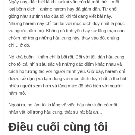
Ngày nay, đặc biệt là khi isekai vẫn còn là một thứ – một
loại bệnh dịch – anime harem hay đã giảm dần. Từ chối
giống như sự tỉnh táo của tôi khi tôi đang viết bài này.
Những harem này chỉ tồn tại với mục đích duy nhất là phục
vụ người hâm mộ. Không có tình yêu hay sự lãng mạn nào
chớm nở trong những hậu cung này, thay vào đó, chúng
chỉ… ở đó.
Nó khá buồn – thậm chí là bối rối. Đối với tôi, dàn hậu cung
cho tôi cái nhìn sâu sắc về những đặc điểm khác nhau và
cách họ tương tác với người mình yêu. Giờ đây, harem chỉ
được sử dụng và lạm dụng với mục đích duy nhất là thu hút
nhiều người xem hơn và tăng mức độ phổ biến với người
hâm mộ.
Ngoài ra, nó làm tôi lo lắng về việc hầu như luôn có một
nhân vật loli trong hậu cung. thật sự rất bất an…
Điều cuối cùng tôi