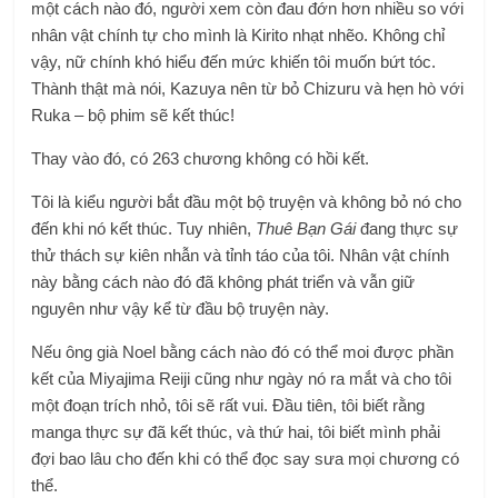
một cách nào đó, người xem còn đau đớn hơn nhiều so với
nhân vật chính tự cho mình là Kirito nhạt nhẽo. Không chỉ
vậy, nữ chính khó hiểu đến mức khiến tôi muốn bứt tóc.
Thành thật mà nói, Kazuya nên từ bỏ Chizuru và hẹn hò với
Ruka – bộ phim sẽ kết thúc!
Thay vào đó, có 263 chương không có hồi kết.
Tôi là kiểu người bắt đầu một bộ truyện và không bỏ nó cho
đến khi nó kết thúc. Tuy nhiên,
Thuê Bạn Gái
đang thực sự
thử thách sự kiên nhẫn và tỉnh táo của tôi. Nhân vật chính
này bằng cách nào đó đã không phát triển và vẫn giữ
nguyên như vậy kể từ đầu bộ truyện này.
Nếu ông già Noel bằng cách nào đó có thể moi được phần
kết của Miyajima Reiji cũng như ngày nó ra mắt và cho tôi
một đoạn trích nhỏ, tôi sẽ rất vui. Đầu tiên, tôi biết rằng
manga thực sự đã kết thúc, và thứ hai, tôi biết mình phải
đợi bao lâu cho đến khi có thể đọc say sưa mọi chương có
thể.