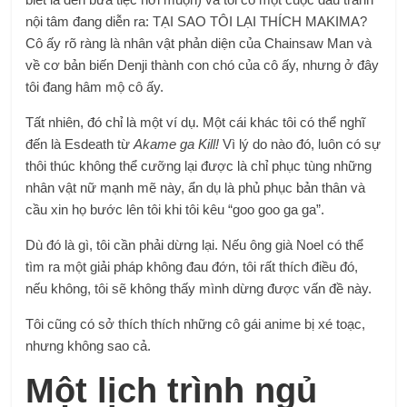
nội tâm đang diễn ra: TẠI SAO TÔI LẠI THÍCH MAKIMA?
Cô ấy rõ ràng là nhân vật phản diện của Chainsaw Man và
về cơ bản biến Denji thành con chó của cô ấy, nhưng ở đây
tôi đang hâm mộ cô ấy.
Tất nhiên, đó chỉ là một ví dụ. Một cái khác tôi có thể nghĩ
đến là Esdeath từ
Akame ga Kill!
Vì lý do nào đó, luôn có sự
thôi thúc không thể cưỡng lại được là chỉ phục tùng những
nhân vật nữ mạnh mẽ này, ẩn dụ là phủ phục bản thân và
cầu xin họ bước lên tôi khi tôi kêu “goo goo ga ga”.
Dù đó là gì, tôi cần phải dừng lại. Nếu ông già Noel có thể
tìm ra một giải pháp không đau đớn, tôi rất thích điều đó,
nếu không, tôi sẽ không thấy mình dừng được vấn đề này.
Tôi cũng có sở thích thích những cô gái anime bị xé toạc,
nhưng không sao cả.
Một lịch trình ngủ