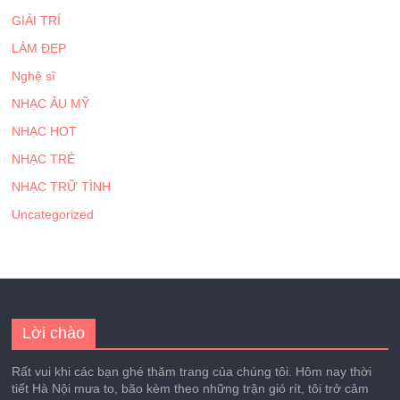
GIẢI TRÍ
LÀM ĐẸP
Nghệ sĩ
NHẠC ÂU MỸ
NHẠC HOT
NHẠC TRẺ
NHẠC TRỮ TÌNH
Uncategorized
Lời chào
Rất vui khi các bạn ghé thăm trang của chúng tôi. Hôm nay thời
tiết Hà Nội mưa to, bão kèm theo những trận gió rít, tôi trở cảm