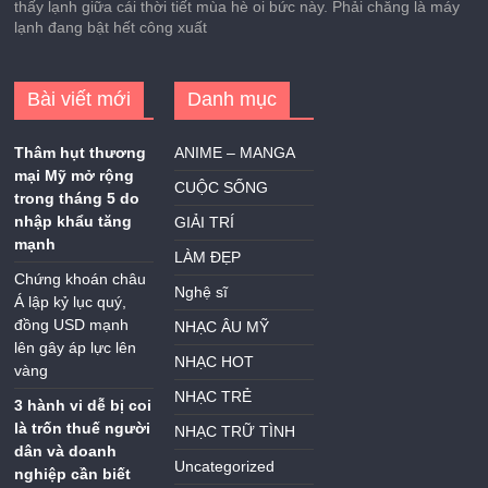
thấy lạnh giữa cái thời tiết mùa hè oi bức này. Phải chăng là máy
lạnh đang bật hết công xuất
Bài viết mới
Danh mục
Thâm hụt thương
ANIME – MANGA
mại Mỹ mở rộng
CUỘC SỐNG
trong tháng 5 do
nhập khẩu tăng
GIẢI TRÍ
mạnh
LÀM ĐẸP
Chứng khoán châu
Nghệ sĩ
Á lập kỷ lục quý,
đồng USD mạnh
NHẠC ÂU MỸ
lên gây áp lực lên
NHẠC HOT
vàng
NHẠC TRẺ
3 hành vi dễ bị coi
là trốn thuế người
NHẠC TRỮ TÌNH
dân và doanh
Uncategorized
nghiệp cần biết