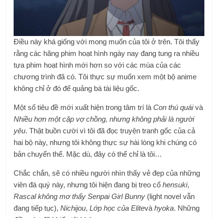
Điều này khá giống với mong muốn của tôi ở trên. Tôi thấy
rằng các hãng phim hoạt hình ngày nay đang tung ra nhiều
tựa phim hoạt hình mới hơn so với các mùa của các
chương trình đã có. Tôi thực sự muốn xem một bộ anime
không chỉ ở đó để quảng bá tài liệu gốc.
Một số tiêu đề mới xuất hiện trong tâm trí là
Con thú quái
và
Nhiều hơn một cặp vợ chồng, nhưng không phải là người
yêu
. Thật buồn cười vì tôi đã đọc truyện tranh gốc của cả
hai bộ này, nhưng tôi không thực sự hài lòng khi chúng có
bản chuyển thể. Mặc dù, đây có thể chỉ là tôi…
Chắc chắn, sẽ có nhiều người nhìn thấy vẻ đẹp của những
viên đá quý này, nhưng tôi hiện đang bị treo cổ
hensuki
,
Rascal không mơ thấy Senpai Girl Bunny
(light novel vẫn
đang tiếp tục),
Nichijou
,
Lớp học của Elite
và
hyoka
. Những