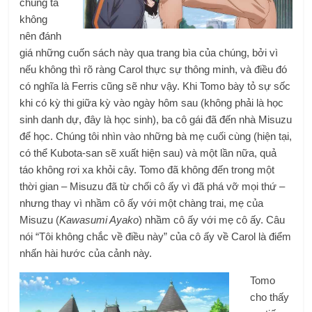
chúng ta
không
nên đánh
giá những cuốn sách này qua trang bìa của chúng, bởi vì
nếu không thì rõ ràng Carol thực sự thông minh, và điều đó
có nghĩa là Ferris cũng sẽ như vậy. Khi Tomo bày tỏ sự sốc
khi có kỳ thi giữa kỳ vào ngày hôm sau (không phải là học
sinh danh dự, đây là học sinh), ba cô gái đã đến nhà Misuzu
để học. Chúng tôi nhìn vào những bà mẹ cuối cùng (hiện tại,
có thể Kubota-san sẽ xuất hiện sau) và một lần nữa, quả
táo không rơi xa khỏi cây. Tomo đã không đến trong một
thời gian – Misuzu đã từ chối cô ấy vì đã phá vỡ mọi thứ –
nhưng thay vì nhầm cô ấy với một chàng trai, mẹ của
Misuzu (
Kawasumi Ayako
) nhầm cô ấy với mẹ cô ấy. Câu
nói “Tôi không chắc về điều này” của cô ấy về Carol là điểm
nhấn hài hước của cảnh này.
Tomo
cho thấy