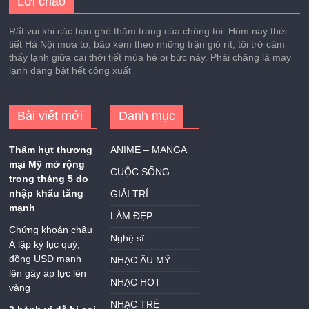
Lời chào
Rất vui khi các bạn ghé thăm trang của chúng tôi. Hôm nay thời
tiết Hà Nội mưa to, bão kèm theo những trận gió rít, tôi trở cảm
thấy lạnh giữa cái thời tiết mùa hè oi bức này. Phải chăng là máy
lạnh đang bật hết công xuất
Bài viết mới
Danh mục
Thâm hụt thương
ANIME – MANGA
mại Mỹ mở rộng
CUỘC SỐNG
trong tháng 5 do
nhập khẩu tăng
GIẢI TRÍ
mạnh
LÀM ĐẸP
Chứng khoán châu
Nghệ sĩ
Á lập kỷ lục quý,
đồng USD mạnh
NHẠC ÂU MỸ
lên gây áp lực lên
NHẠC HOT
vàng
NHẠC TRẺ