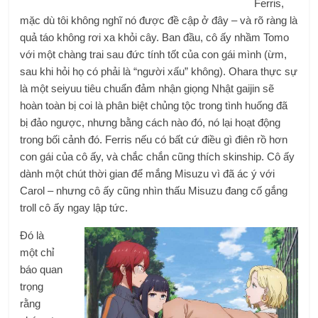
Ferris,
mặc dù tôi không nghĩ nó được đề cập ở đây – và rõ ràng là
quả táo không rơi xa khỏi cây. Ban đầu, cô ấy nhầm Tomo
với một chàng trai sau đức tính tốt của con gái mình (ừm,
sau khi hỏi họ có phải là “người xấu” không). Ohara thực sự
là một seiyuu tiêu chuẩn đảm nhận giọng Nhật gaijin sẽ
hoàn toàn bị coi là phân biệt chủng tộc trong tình huống đã
bị đảo ngược, nhưng bằng cách nào đó, nó lại hoạt động
trong bối cảnh đó. Ferris nếu có bất cứ điều gì điên rồ hơn
con gái của cô ấy, và chắc chắn cũng thích skinship. Cô ấy
dành một chút thời gian để mắng Misuzu vì đã ác ý với
Carol – nhưng cô ấy cũng nhìn thấu Misuzu đang cố gắng
troll cô ấy ngay lập tức.
Đó là
một chỉ
báo quan
trọng
rằng