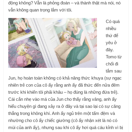
động không? Vẫn là phỏng đoán – và thành thật mà nói, nó
vẫn không quan trọng lắm với tôi.
Có quá
nhiều
thứ để
yêu ở
đây.
Tomo từ
chối đi
tắm sau
Jun, họ hoàn toàn không có khả năng thức khuya (sự ngạc
nhiên trẻ con của cô ấy rằng anh ấy đã thức đến nửa đêm
trước khi khiến tôi phải khâu – họ đúng là những đứa trẻ).
Cái cắn nhẹ vào má của Jun cho thấy rằng vâng, anh ấy
hiểu chuyện gì đang xảy ra ở đây và tại sao lại có sự căng
thẳng trong không khí. Anh ấy ngủ trên một tấm đệm và
nhường cho cô ấy chiếc giường (cô ấy nhận xét là nó có
mùi của anh ấy), nhưng sau khi cô ấy hơi quá cáu kỉnh vì bị