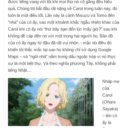
được tiếng vang với tôi khi mọi thứ nó cố gắng đều hiệu
quả. Chúng tôi bắt đầu rất nặng về Carol trong tuần này, đó
luôn là một điều tốt. Lần này là cảnh Misuzu và Tomo đến
“nhà” của cô ấy, sau một khoảnh khắc ngẫu nhiên khác của
Carol khi cô ấy nói “thứ bảy bạn đến lúc mấy giờ?” sau khi
không đề cập đến nó với một trong hai người họ. Bản đồ
của cô ấy ngay từ đầu đã rất vui nhộn – mặc dù điều đó
khiến tôi thắc mắc tại sao họ không chỉ sử dụng Google
Maps – và “ngôi nhà” nằm trong dấu ngoặc kép vì nó thực
sự là một biệt thự. Và theo nghĩa phương Tây, không phải
tiếng Nhật…
Nhập mẹ
của
Carol
(
Ohara
Sayaka
)
– tên cô
ấy là