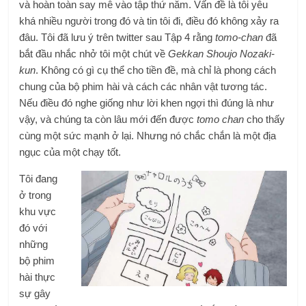
và hoàn toàn say mê vào tập thứ năm. Vấn đề là tôi yêu
khá nhiều người trong đó và tin tôi đi, điều đó không xảy ra
đâu. Tôi đã lưu ý trên twitter sau Tập 4 rằng
tomo-chan
đã
bắt đầu nhắc nhở tôi một chút về
Gekkan Shoujo Nozaki-
kun
. Không có gì cụ thể cho tiền đề, mà chỉ là phong cách
chung của bộ phim hài và cách các nhân vật tương tác.
Nếu điều đó nghe giống như lời khen ngợi thì đúng là như
vậy, và chúng ta còn lâu mới đến được
tomo chan
cho thấy
cùng một sức mạnh ở lại. Nhưng nó chắc chắn là một địa
ngục của một chạy tốt.
Tôi đang
ở trong
khu vực
đó với
những
bộ phim
hài thực
sự gây