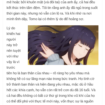
mê hoặc bởi khuôn mặt (và đôi tai) của anh ấy, cả hai đều
kết thúc trên tấm đệm. Tôi tin rằng anh ấy đã ngủ trong suốt
thời gian này, nhưng nó vẫn còn lộ ra. Và khi nhớ ra nơi
mình tỉnh dậy, Tomo lại có thêm lý do để hoảng sợ.
Lý do
khiến hai
người
này trở
nên tuyệt
vời như
vậy là vì
trước
tiên họ là bạn thân của nhau – rõ ràng họ yêu nhau mà
không hề có sự lãng mạn nào trong bức tranh. Họ tình cờ
trở thành bạn thân và hiện đang yêu nhau, mặc dù ở hầu
hết các khía cạnh, họ vẫn còn rất trẻ con dù đã 16 tuổi. Và
cả hai đều không có bất cứ thứ gì trong kho vũ khí của họ
có thể đối phó với thực tế mới này, vốn thực sự là nguồn