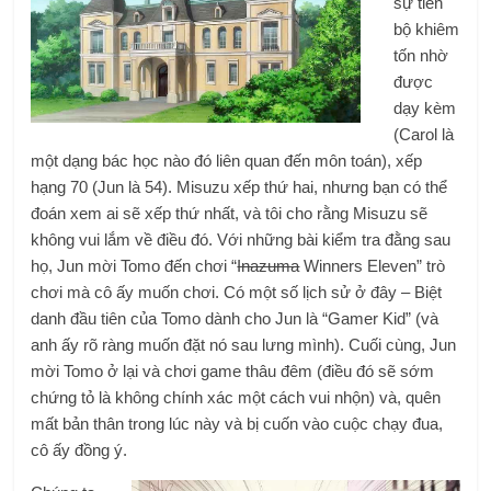
sự tiến
bộ khiêm
tốn nhờ
được
dạy kèm
(Carol là
một dạng bác học nào đó liên quan đến môn toán), xếp
hạng 70 (Jun là 54). Misuzu xếp thứ hai, nhưng bạn có thể
đoán xem ai sẽ xếp thứ nhất, và tôi cho rằng Misuzu sẽ
không vui lắm về điều đó. Với những bài kiểm tra đằng sau
họ, Jun mời Tomo đến chơi “
Inazuma
Winners Eleven” trò
chơi mà cô ấy muốn chơi. Có một số lịch sử ở đây – Biệt
danh đầu tiên của Tomo dành cho Jun là “Gamer Kid” (và
anh ấy rõ ràng muốn đặt nó sau lưng mình). Cuối cùng, Jun
mời Tomo ở lại và chơi game thâu đêm (điều đó sẽ sớm
chứng tỏ là không chính xác một cách vui nhộn) và, quên
mất bản thân trong lúc này và bị cuốn vào cuộc chạy đua,
cô ấy đồng ý.