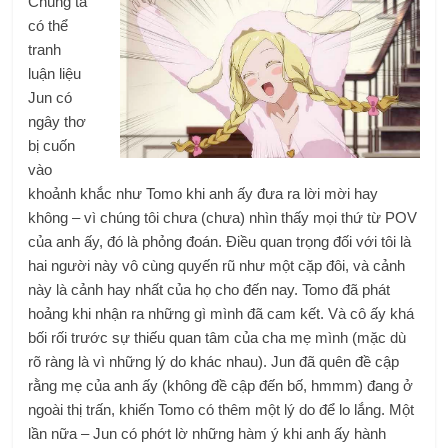
Chúng ta
có thể
tranh
luận liệu
Jun có
ngây thơ
bị cuốn
vào
khoảnh khắc như Tomo khi anh ấy đưa ra lời mời hay
không – vì chúng tôi chưa (chưa) nhìn thấy mọi thứ từ POV
của anh ấy, đó là phỏng đoán. Điều quan trọng đối với tôi là
hai người này vô cùng quyến rũ như một cặp đôi, và cảnh
này là cảnh hay nhất của họ cho đến nay. Tomo đã phát
hoảng khi nhận ra những gì mình đã cam kết. Và cô ấy khá
bối rối trước sự thiếu quan tâm của cha mẹ mình (mặc dù
rõ ràng là vì những lý do khác nhau). Jun đã quên đề cập
rằng mẹ của anh ấy (không đề cập đến bố, hmmm) đang ở
ngoài thị trấn, khiến Tomo có thêm một lý do để lo lắng. Một
lần nữa – Jun có phớt lờ những hàm ý khi anh ấy hành