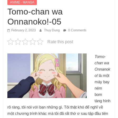
ANIME - MANGA
Tomo-chan wa
Onnanoko!-05
February 2, 2023
Thuy Dung
0 Comments
Rate this post
Tomo-
chan wa
Onnanok
o!
là một
máy bay
ném
bom
tàng hình
rõ ràng, tôi nói với bạn những gì. Tôi thật khó để nghĩ về
một chương trình khác mà tôi đã rất thờ ơ sau tập đầu tiên