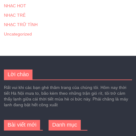
NHẠC HOT
NHẠC TRẺ
NHẠC TRỮ TÌNH
Uncategorized
Lời chào
Rất vui khi các bạn ghé thăm trang của chúng tôi. Hôm nay thời
tiết Hà Nội mưa to, bão kèm theo những trận gió rít, tôi trở cảm
thấy lạnh giữa cái thời tiết mùa hè oi bức này. Phải chăng là máy
lạnh đang bật hết công xuất
Bài viết mới
Danh mục