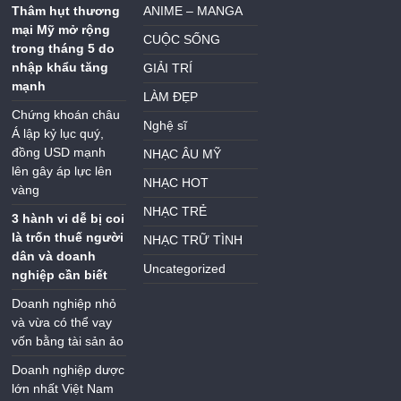
Thâm hụt thương
ANIME – MANGA
mại Mỹ mở rộng
CUỘC SỐNG
trong tháng 5 do
nhập khẩu tăng
GIẢI TRÍ
mạnh
LÀM ĐẸP
Chứng khoán châu
Nghệ sĩ
Á lập kỷ lục quý,
đồng USD mạnh
NHẠC ÂU MỸ
lên gây áp lực lên
NHẠC HOT
vàng
NHẠC TRẺ
3 hành vi dễ bị coi
là trốn thuế người
NHẠC TRỮ TÌNH
dân và doanh
Uncategorized
nghiệp cần biết
Doanh nghiệp nhỏ
và vừa có thể vay
vốn bằng tài sản ảo
Doanh nghiệp dược
lớn nhất Việt Nam