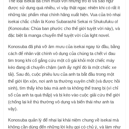
Thể loại isekai đã chín muồi với những trò lố và sáo ngữ
được sử dụng quá nhiều, vì vậy thật ngạc nhiên khi có rất ít
những tác phẩm nhại chính hãng xuất hiện. Vua của trò nhại
isekai chắc chắn là Kono Subarashii Sekai ni Shukufuku o!
(Konosuba: Chúa ban phước cho thế giới tuyệt vời này), và
đặc biệt là manga chuyển thể tuyệt vời của light novel.
Konosuba đã phá vỡ âm mưu của isekai ngay từ đầu, bằng
cách để nhân vật chính vô dụng của chúng ta chết vì đau
tim trong khi cố gắng cứu một cô gái khỏi một chiếc máy
kéo đang di chuyển chậm (anh ấy nghĩ đó là một chiếc xe
tải). Sau đó, cuộc phiêu lưu của anh ta bắt đầu trong một
thế giới lộn xộn, nơi anh ta thường xuyên chết (và được hồi
sinh), tìm thấy kho báu mà anh ta không thể trang bị (vì chỉ
số của anh ta quá thấp) và bị kéo vào cuộc giải cứu thế giới
(chống lại kẻ thù thường vô dụng và biến thái như anh ta
vậy).
Konosuba quản lý để nhại lại khái niệm chung về isekai mà
không cần dùng đến những lời kêu gọi có chủ ý, và làm như