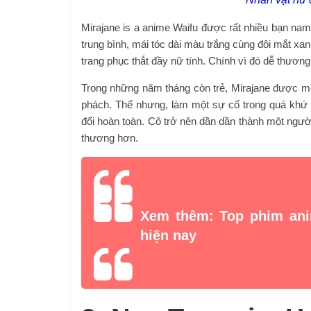
Mirajane is a anime Waifu được rất nhiều bạn na
trung bình, mái tóc dài màu trắng cùng đôi mắt xa
trang phục thắt đầy nữ tính. Chính vì đó dễ thươ
Trong những năm tháng còn trẻ, Mirajane được mện
phách. Thế nhưng, làm một sự cố trong quá khứ l
đổi hoàn toàn. Cô trở nên dần dần thành một ngườ
thương hơn.
Xem thêm: Top phim ani
hiện nay