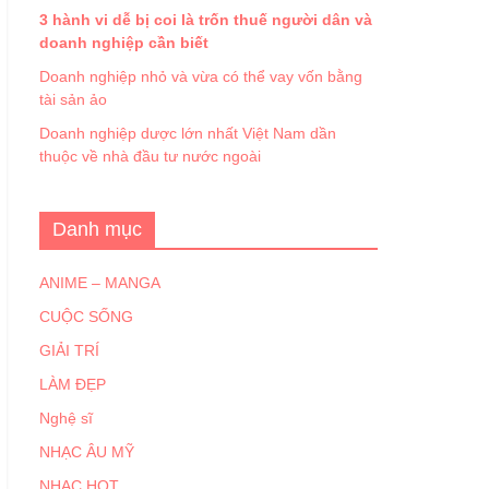
3 hành vi dễ bị coi là trốn thuế người dân và
doanh nghiệp cần biết
Doanh nghiệp nhỏ và vừa có thể vay vốn bằng
tài sản ảo
Doanh nghiệp dược lớn nhất Việt Nam dần
thuộc về nhà đầu tư nước ngoài
Danh mục
ANIME – MANGA
CUỘC SỐNG
GIẢI TRÍ
LÀM ĐẸP
Nghệ sĩ
NHẠC ÂU MỸ
NHẠC HOT