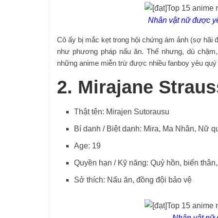
Nhân vật nữ được y
Cô ấy bị mắc kẹt trong hội chứng ám ảnh (sợ hãi đ
như phương pháp nấu ăn. Thế nhưng, dù chậm, c
những anime miễn trừ được nhiều fanboy yêu quý bở
2. Mirajane Strau
Thật tên: Mirajen Sutorausu
Bí danh / Biệt danh: Mira, Ma Nhân, Nữ q
Age: 19
Quyền hạn / Kỹ năng: Quỷ hồn, biến thân,
Sở thích: Nấu ăn, đồng đội bảo vệ
Nhân vật nữ đ