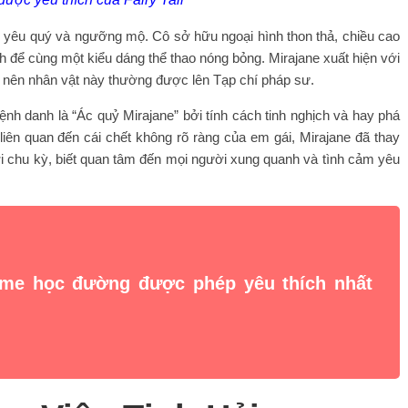
m yêu quý và ngưỡng mộ. Cô sở hữu ngoại hình thon thả, chiều cao
nh để cùng một kiểu dáng thể thao nóng bỏng. Mirajane xuất hiện với
ng nên nhân vật này thường được lên Tạp chí pháp sư.
h danh là “Ác quỷ Mirajane” bởi tính cách tinh nghịch và hay phá
iên quan đến cái chết không rõ ràng của em gái, Mirajane đã thay
i chu kỳ, biết quan tâm đến mọi người xung quanh và tình cảm yêu
me học đường được phép yêu thích nhất