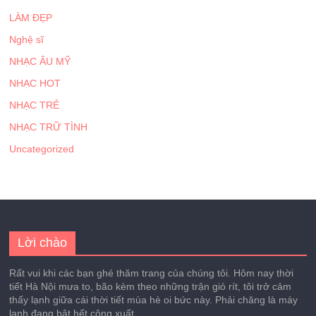
LÀM ĐẸP
Nghệ sĩ
NHẠC ÂU MỸ
NHẠC HOT
NHẠC TRẺ
NHẠC TRỮ TÌNH
Uncategorized
Lời chào
Rất vui khi các bạn ghé thăm trang của chúng tôi. Hôm nay thời
tiết Hà Nội mưa to, bão kèm theo những trận gió rít, tôi trở cảm
thấy lạnh giữa cái thời tiết mùa hè oi bức này. Phải chăng là máy
lạnh đang bật hết công xuất