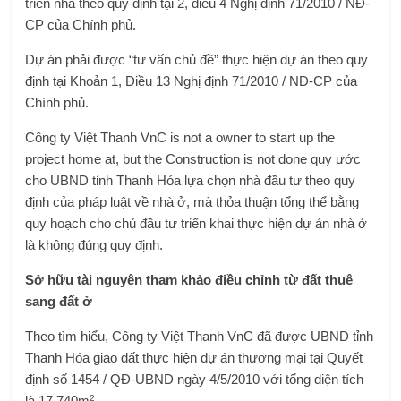
triển nhà theo quy định tại 2, điều 4 Nghị định 71/2010 / NĐ-
CP của Chính phủ.
Dự án phải được “tư vấn chủ đề” thực hiện dự án theo quy
định tại Khoản 1, Điều 13 Nghị định 71/2010 / NĐ-CP của
Chính phủ.
Công ty Việt Thanh VnC is not a owner to start up the
project home at, but the Construction is not done quy ước
cho UBND tỉnh Thanh Hóa lựa chọn nhà đầu tư theo quy
định của pháp luật về nhà ở, mà thỏa thuận tổng thể bằng
quy hoạch cho chủ đầu tư triển khai thực hiện dự án nhà ở
là không đúng quy định.
Sở hữu tài nguyên tham khảo điều chỉnh từ đất thuê
sang đất ở
Theo tìm hiểu, Công ty Việt Thanh VnC đã được UBND tỉnh
Thanh Hóa giao đất thực hiện dự án thương mại tại Quyết
định số 1454 / QĐ-UBND ngày 4/5/2010 với tổng diện tích
2
là 17.740m
.