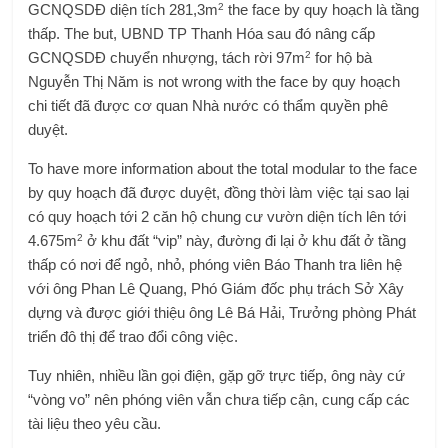
2
GCNQSDĐ diện tích 281,3m
the face by quy hoạch là tầng
thấp. The but, UBND TP Thanh Hóa sau đó nâng cấp
2
GCNQSDĐ chuyển nhượng, tách rời 97m
for hộ bà
Nguyễn Thị Năm is not wrong with the face by quy hoạch
chi tiết đã được cơ quan Nhà nước có thẩm quyền phê
duyệt.
To have more information about the total modular to the face
by quy hoạch đã được duyệt, đồng thời làm việc tại sao lại
có quy hoạch tới 2 căn hộ chung cư vườn diện tích lên tới
2
4.675m
ở khu đất “vip” này, đường đi lại ở khu đất ở tầng
thấp có nơi để ngỏ, nhỏ, phóng viên Báo Thanh tra liên hệ
với ông Phan Lê Quang, Phó Giám đốc phụ trách Sở Xây
dựng và được giới thiệu ông Lê Bá Hải, Trưởng phòng Phát
triển đô thị để trao đổi công việc.
Tuy nhiên, nhiều lần gọi điện, gặp gỡ trực tiếp, ông này cứ
“vòng vo” nên phóng viên vẫn chưa tiếp cận, cung cấp các
tài liệu theo yêu cầu.