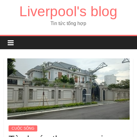
Liverpool's blog
Tin tức tổng hợp
CUỘC SỐNG