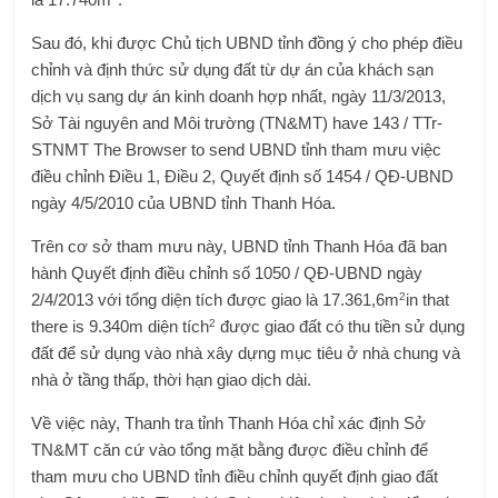
Sau đó, khi được Chủ tịch UBND tỉnh đồng ý cho phép điều
chỉnh và định thức sử dụng đất từ ​​dự án của khách sạn
dịch vụ sang dự án kinh doanh hợp nhất, ngày 11/3/2013,
Sở Tài nguyên and Môi trường (TN&MT) have 143 / TTr-
STNMT The Browser to send UBND tỉnh tham mưu việc
điều chỉnh Điều 1, Điều 2, Quyết định số 1454 / QĐ-UBND
ngày 4/5/2010 của UBND tỉnh Thanh Hóa.
Trên cơ sở tham mưu này, UBND tỉnh Thanh Hóa đã ban
hành Quyết định điều chỉnh số 1050 / QĐ-UBND ngày
2
2/4/2013 với tổng diện tích được giao là 17.361,6m
in that
2
there is 9.340m diện tích
được giao đất có thu tiền sử dụng
đất để sử dụng vào nhà xây dựng mục tiêu ở nhà chung và
nhà ở tầng thấp, thời hạn giao dịch dài.
Về việc này, Thanh tra tỉnh Thanh Hóa chỉ xác định Sở
TN&MT căn cứ vào tổng mặt bằng được điều chỉnh để
tham mưu cho UBND tỉnh điều chỉnh quyết định giao đất