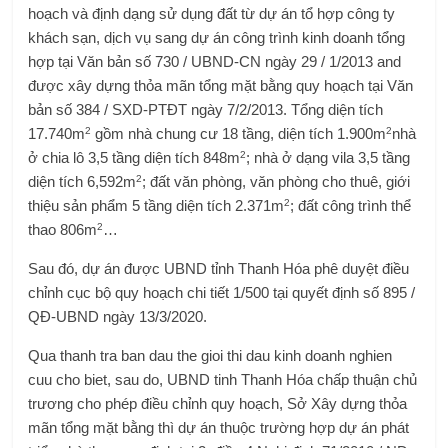
hoạch và định dạng sử dụng đất từ ​​dự án tổ hợp công ty
khách sạn, dịch vụ sang dự án công trình kinh doanh tổng
hợp tại Văn bản số 730 / UBND-CN ngày 29 / 1/2013 and
được xây dựng thỏa mãn tổng mặt bằng quy hoạch tại Văn
bản số 384 / SXD-PTĐT ngày 7/2/2013. Tổng diện tích
2
2
17.740m
gồm nhà chung cư 18 tầng, diện tích 1.900m
nhà
2
ở chia lô 3,5 tầng diện tích 848m
; nhà ở dạng vila 3,5 tầng
2
diện tích 6,592m
; đất văn phòng, văn phòng cho thuê, giới
2
thiệu sản phẩm 5 tầng diện tích 2.371m
; đất công trình thể
2
thao 806m
…
Sau đó, dự án được UBND tỉnh Thanh Hóa phê duyệt điều
chỉnh cục bộ quy hoạch chi tiết 1/500 tại quyết định số 895 /
QĐ-UBND ngày 13/3/2020.
Qua thanh tra ban dau the gioi thi dau kinh doanh nghien
cuu cho biet, sau do, UBND tinh Thanh Hóa chấp thuận chủ
trương cho phép điều chỉnh quy hoạch, Sở Xây dựng thỏa
mãn tổng mặt bằng thì dự án thuộc trường hợp dự án phát