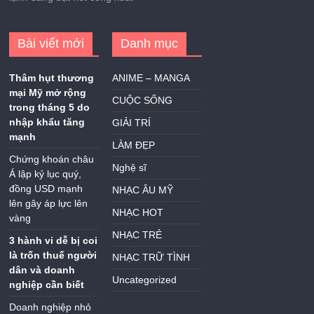
Bài viết mới
Danh mục
Thâm hụt thương
ANIME – MANGA
mại Mỹ mở rộng
CUỘC SỐNG
trong tháng 5 do
nhập khẩu tăng
GIẢI TRÍ
mạnh
LÀM ĐẸP
Chứng khoán châu
Nghệ sĩ
Á lập kỷ lục quý,
đồng USD mạnh
NHẠC ÂU MỸ
lên gây áp lực lên
NHẠC HOT
vàng
NHẠC TRẺ
3 hành vi dễ bị coi
là trốn thuế người
NHẠC TRỮ TÌNH
dân và doanh
Uncategorized
nghiệp cần biết
Doanh nghiệp nhỏ