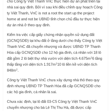
cho Công ty Việt Thanh VnC thực hiện dự án phát triển tại
nhà sai quy định. Bởi vì sau khi điều chỉnh quy hoạch Công
ty Việt Thanh, VnC is not a root the start up the project
home at and not be UBND tỉnh chọn chủ đầu tư thực hiện
dự án nhà ở theo quy định.
Kiểm tra việc cấp giấy chứng nhận quyền sử dụng đất
(GCNQSDĐ) tại khu đất ở tầng dưới cho thấy Công ty Việt
Thanh VnC đã chuyển nhượng và được UBND TP Thanh
Hóa cấp GCNQSDĐ cho 12 hộ gia đình, cá nhân với 18 lô
2
đất gồm 2 lô biệt thự nhà vườn với diện tích 4.675m
6 tầng
2
thấp tầng với diện tích 1.917m
10 lô liền kề với diện tích
2
848m
.
Công ty Việt Thanh VnC chưa xây dựng nhà thô theo quy
định nhưng UBND TP Thanh Hóa đã cấp GCNQSDĐ cho
các hộ gia đình, cá nhân là sai.
Chưa xác định, tại lô đất 03-C5 Công ty Việt Thanh VnC
chuyển nhượng cho bà Lê Thị Thu Hà, đã được cấp