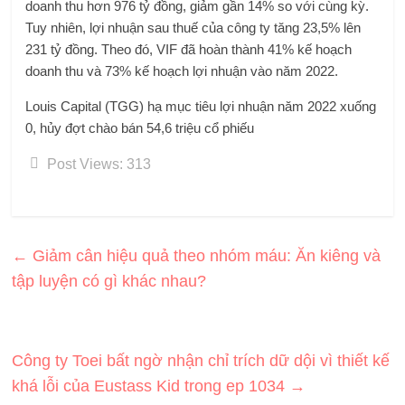
doanh thu hơn 976 tỷ đồng, giảm gần 14% so với cùng kỳ.
Tuy nhiên, lợi nhuận sau thuế của công ty tăng 23,5% lên
231 tỷ đồng. Theo đó, VIF đã hoàn thành 41% kế hoạch
doanh thu và 73% kế hoạch lợi nhuận vào năm 2022.
Louis Capital (TGG) hạ mục tiêu lợi nhuận năm 2022 xuống
0, hủy đợt chào bán 54,6 triệu cổ phiếu
Post Views:
313
←
Giảm cân hiệu quả theo nhóm máu: Ăn kiêng và
tập luyện có gì khác nhau?
Công ty Toei bất ngờ nhận chỉ trích dữ dội vì thiết kế
khá lỗi của Eustass Kid trong ep 1034
→