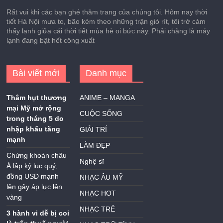
Rất vui khi các bạn ghé thăm trang của chúng tôi. Hôm nay thời
tiết Hà Nội mưa to, bão kèm theo những trận gió rít, tôi trở cảm
thấy lạnh giữa cái thời tiết mùa hè oi bức này. Phải chăng là máy
lạnh đang bật hết công xuất
Bài viết mới
Danh mục
Thâm hụt thương
ANIME – MANGA
mại Mỹ mở rộng
CUỘC SỐNG
trong tháng 5 do
nhập khẩu tăng
GIẢI TRÍ
mạnh
LÀM ĐẸP
Chứng khoán châu
Nghệ sĩ
Á lập kỷ lục quý,
đồng USD mạnh
NHẠC ÂU MỸ
lên gây áp lực lên
NHẠC HOT
vàng
NHẠC TRẺ
3 hành vi dễ bị coi