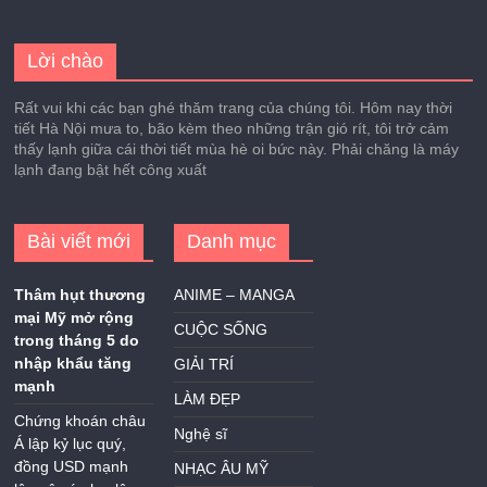
Lời chào
Rất vui khi các bạn ghé thăm trang của chúng tôi. Hôm nay thời
tiết Hà Nội mưa to, bão kèm theo những trận gió rít, tôi trở cảm
thấy lạnh giữa cái thời tiết mùa hè oi bức này. Phải chăng là máy
lạnh đang bật hết công xuất
Bài viết mới
Danh mục
Thâm hụt thương
ANIME – MANGA
mại Mỹ mở rộng
CUỘC SỐNG
trong tháng 5 do
nhập khẩu tăng
GIẢI TRÍ
mạnh
LÀM ĐẸP
Chứng khoán châu
Nghệ sĩ
Á lập kỷ lục quý,
đồng USD mạnh
NHẠC ÂU MỸ