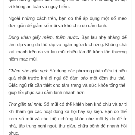
vì không an toàn và nguy hiểm.
Ngoài những cách trên, bạn có thể áp dụng một số mẹo
đơn giản để giảm sổ mũi và khó chịu do cảm lạnh:
Dùng khăn giấy mềm, thấm nước:
Bạn lau nhẹ nhàng để
làm dịu vùng da thô ráp và ngăn ngừa kích ứng. Không chà
xát mạnh trên da và lau mũi nhiều lần để tránh tổn thương
niêm mạc mũi.
Chăm sóc giấc ngủ:
Sử dụng các phương pháp điều trị hiệu
quả nhất trước khi đi ngủ để đảm bảo một đêm thư thái.
Giấc ngủ rất cần thiết cho tâm trạng và sức khỏe tổng thể,
giúp hồi phục sau cảm lạnh nhanh hơn.
Thư giãn tại nhà:
Sổ mũi có thể khiến bạn khó chịu và tự ti
khi tham gia các hoạt động xã hội hay sự kiện. Bạn có thể
xem sổ mũi và các triệu chứng khác như một lý do để ở
nhà, tập trung nghỉ ngơi, thư giãn, chữa bệnh để nhanh hồi
phục.