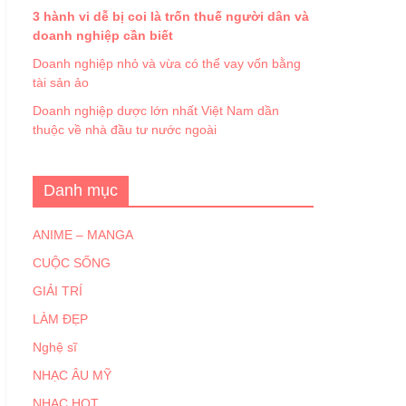
3 hành vi dễ bị coi là trốn thuế người dân và
doanh nghiệp cần biết
Doanh nghiệp nhỏ và vừa có thể vay vốn bằng
tài sản ảo
Doanh nghiệp dược lớn nhất Việt Nam dần
thuộc về nhà đầu tư nước ngoài
Danh mục
ANIME – MANGA
CUỘC SỐNG
GIẢI TRÍ
LÀM ĐẸP
Nghệ sĩ
NHẠC ÂU MỸ
NHẠC HOT