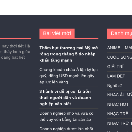
Bài viết mới
Danh mụ
nay thời tiết Hà
Thâm hụt thương mại Mỹ mở
ANIME – M
ảm thấy lạnh giữa
rộng trong tháng 5 do nhập
h đang bật hết
CUỘC SỐN
khẩu tăng mạnh
GIẢI TRÍ
Chứng khoán châu Á lập kỷ lục
quý, đồng USD mạnh lên gây
LÀM ĐẸP
áp lực lên vàng
Nghệ sĩ
3 hành vi dễ bị coi là trốn
NHẠC ÂU M
thuế người dân và doanh
nghiệp cần biết
NHẠC HOT
Doanh nghiệp nhỏ và vừa có
NHẠC TRẺ
thể vay vốn bằng tài sản ảo
NHẠC TRỮ 
Doanh nghiệp dược lớn nhất