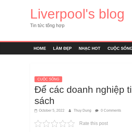
Liverpool's blog
Tin tức tổng hợp
HOME
LÀM ĐẸP
NHẠC HOT
CUỘC SỐN
CUỘC SỐNG
Để các doanh nghiệp t
sách
October 5, 2022
Thuy Dung
0 Comments
Rate this post