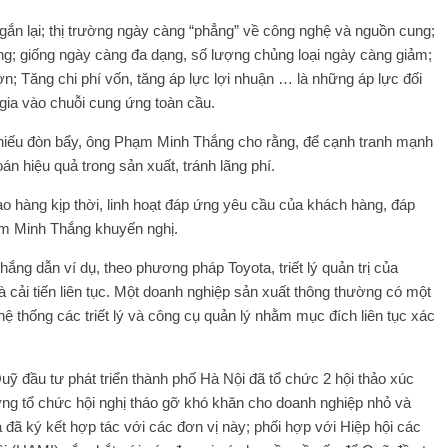
ắn lại; thị trường ngày càng “phẳng” về công nghệ và nguồn cung;
 ứng; giống ngày càng đa dạng, số lượng chủng loại ngày càng giảm;
; Tăng chi phí vốn, tăng áp lực lợi nhuận … là những áp lực đối
gia vào chuỗi cung ứng toàn cầu.
thiếu đòn bẩy, ông Phạm Minh Thắng cho rằng, để cạnh tranh mạnh
oán hiệu quả trong sản xuất, tránh lãng phí.
o hàng kịp thời, linh hoạt đáp ứng yêu cầu của khách hàng, đáp
ạm Minh Thắng khuyến nghị.
ắng dẫn ví dụ, theo phương pháp Toyota, triết lý quản trị của
và cải tiến liên tục. Một doanh nghiệp sản xuất thông thường có một
 hệ thống các triết lý và công cụ quản lý nhằm mục đích liên tục xác
ỹ đầu tư phát triển thành phố Hà Nội đã tổ chức 2 hội thảo xúc
ơng tổ chức hội nghị tháo gỡ khó khăn cho doanh nghiệp nhỏ và
đã ký kết hợp tác với các đơn vị này; phối hợp với Hiệp hội các