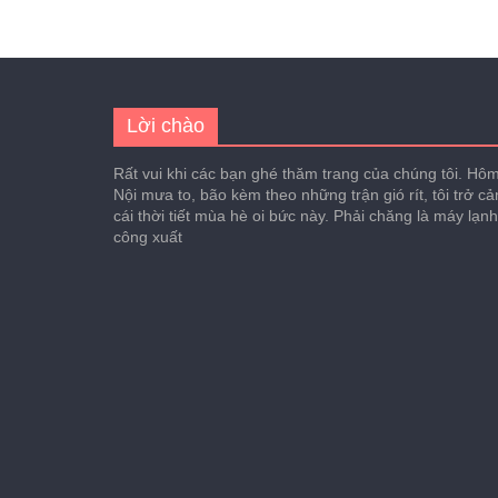
Lời chào
Rất vui khi các bạn ghé thăm trang của chúng tôi. Hôm 
Nội mưa to, bão kèm theo những trận gió rít, tôi trở c
cái thời tiết mùa hè oi bức này. Phải chăng là máy lạn
công xuất