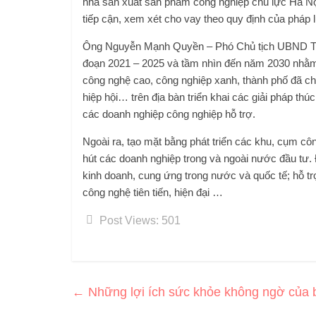
nhà sản xuất sản phẩm công nghiệp chủ lực Hà Nộ
tiếp cận, xem xét cho vay theo quy định của pháp 
Ông Nguyễn Mạnh Quyền – Phó Chủ tịch UBND TP Hà
đoạn 2021 – 2025 và tầm nhìn đến năm 2030 nhằm đ
công nghệ cao, công nghiệp xanh, thành phố đã ch
hiệp hội… trên địa bàn triển khai các giải pháp th
các doanh nghiệp công nghiệp hỗ trợ.
Ngoài ra, tạo mặt bằng phát triển các khu, cụm côn
hút các doanh nghiệp trong và ngoài nước đầu tư. 
kinh doanh, cung ứng trong nước và quốc tế; hỗ tr
công nghệ tiên tiến, hiện đại …
Post Views:
501
←
Những lợi ích sức khỏe không ngờ của 