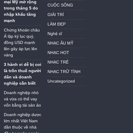
mại Mỹ mở rộng
CUỘC SỐNG
trong tháng 5 do
nhập khẩu tăng
GIẢI TRÍ
mạnh
LÀM ĐẸP
Chứng khoán châu
Nghệ sĩ
Á lập kỷ lục quý,
đồng USD mạnh
NHẠC ÂU MỸ
lên gây áp lực lên
NHẠC HOT
vàng
NHẠC TRẺ
3 hành vi dễ bị coi
là trốn thuế người
NHẠC TRỮ TÌNH
dân và doanh
Uncategorized
nghiệp cần biết
Doanh nghiệp nhỏ
và vừa có thể vay
vốn bằng tài sản ảo
Doanh nghiệp dược
lớn nhất Việt Nam
dần thuộc về nhà