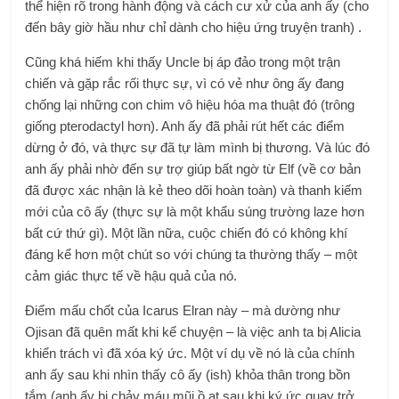
thể hiện rõ trong hành động và cách cư xử của anh ấy (cho
đến bây giờ hầu như chỉ dành cho hiệu ứng truyện tranh) .
Cũng khá hiếm khi thấy Uncle bị áp đảo trong một trận
chiến và gặp rắc rối thực sự, vì có vẻ như ông ấy đang
chống lại những con chim vô hiệu hóa ma thuật đó (trông
giống pterodactyl hơn). Anh ấy đã phải rút hết các điểm
dừng ở đó, và thực sự đã tự làm mình bị thương. Và lúc đó
anh ấy phải nhờ đến sự trợ giúp bất ngờ từ Elf (về cơ bản
đã được xác nhận là kẻ theo dõi hoàn toàn) và thanh kiếm
mới của cô ấy (thực sự là một khẩu súng trường laze hơn
bất cứ thứ gì). Một lần nữa, cuộc chiến đó có không khí
đáng kể hơn một chút so với chúng ta thường thấy – một
cảm giác thực tế về hậu quả của nó.
Điểm mấu chốt của Icarus Elran này – mà dường như
Ojisan đã quên mất khi kể chuyện – là việc anh ta bị Alicia
khiển trách vì đã xóa ký ức. Một ví dụ về nó là của chính
anh ấy sau khi nhìn thấy cô ấy (ish) khỏa thân trong bồn
tắm (anh ấy bị chảy máu mũi ồ ạt sau khi ký ức quay trở