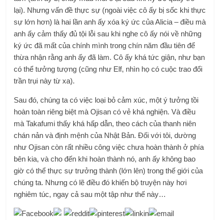
lại). Nhưng vấn đề thực sự (ngoài việc cô ấy bị sốc khi thực
sự lớn hơn) là hai lần anh ấy xóa ký ức của Alicia – điều mà
anh ấy cảm thấy đủ tội lỗi sau khi nghe cô ấy nói về những
ký ức đã mất của chính mình trong chín năm đầu tiên để
thừa nhận rằng anh ấy đã làm. Cô ấy khá tức giận, như bạn
có thể tưởng tượng (cũng như Elf, nhìn họ có cuộc trao đổi
trần trụi này từ xa).
Sau đó, chúng ta có việc loại bỏ cảm xúc, một ý tưởng tồi
hoàn toàn riêng biệt mà Ojisan có vẻ khá nghiện. Và điều
mà Takafumi thấy khá hấp dẫn, theo cách của thanh niên
chán nản và định mệnh của Nhật Bản. Đối với tôi, dường
như Ojisan còn rất nhiều công việc chưa hoàn thành ở phía
bên kia, và cho đến khi hoàn thành nó, anh ấy không bao
giờ có thể thực sự trưởng thành (lớn lên) trong thế giới của
chúng ta. Nhưng có lẽ điều đó khiến bộ truyện này hơi
nghiêm túc, ngay cả sau một tập như thế này…