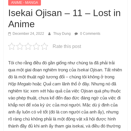
ANIME - MANGA
Isekai Ojisan – 11 – Lost in
Anime
December 24, 2022
Thuy Dung
0 Comments
Rate this post
Tôi cho rằng điều đó gần giống như chúng ta đã phải trải
qua một giai đoạn nghiêm trọng của
Isekai Ojisan
. Tất nhiên
đó là một thuật ngữ tương đối – chúng tôi không ở trong
Hộp Megalo
hoặc
Quả cam
lãnh thổ ở đây. Nhưng nó đã
nghiêm túc xem xét hậu quả của việc Ojisan quá phụ thuộc
vào phép thuật, chưa kể đến đạo đức đáng ngờ của việc đi
khắp nơi để xóa ký ức của mọi người. Mặc dù ý định của
anh ấy luôn có vẻ tốt (đó là con người của anh ấy), nhưng
rõ ràng chú không phải là một động vật xã hội được hình
thành đầy đủ khi anh ấy tham gia isekai, và điều đó thường