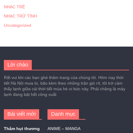
NHẠC TRẺ
NHẠC TRỮ TÌNH
Uncategorized
Lời chào
Rất vui khi các bạn ghé thăm trang của chúng tôi. Hôm nay thời
tiết Hà Nội mưa to, bão kèm theo những trận gió rít, tôi trở cảm
thấy lạnh giữa cái thời tiết mùa hè oi bức này. Phải chăng là máy
lạnh đang bật hết công xuất
Bài viết mới
Danh mục
Thâm hụt thương
ANIME – MANGA