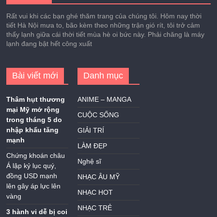
Rất vui khi các bạn ghé thăm trang của chúng tôi. Hôm nay thời
tiết Hà Nội mưa to, bão kèm theo những trận gió rít, tôi trở cảm
thấy lạnh giữa cái thời tiết mùa hè oi bức này. Phải chăng là máy
lạnh đang bật hết công xuất
Bài viết mới
Danh mục
Thâm hụt thương
ANIME – MANGA
mại Mỹ mở rộng
CUỘC SỐNG
trong tháng 5 do
nhập khẩu tăng
GIẢI TRÍ
mạnh
LÀM ĐẸP
Chứng khoán châu
Nghệ sĩ
Á lập kỷ lục quý,
đồng USD mạnh
NHẠC ÂU MỸ
lên gây áp lực lên
NHẠC HOT
vàng
NHẠC TRẺ
3 hành vi dễ bị coi