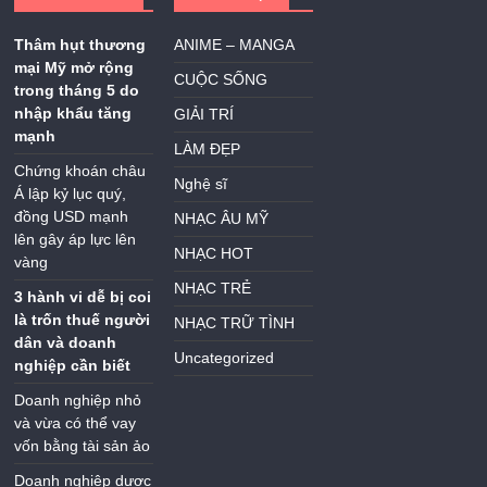
Thâm hụt thương
ANIME – MANGA
mại Mỹ mở rộng
CUỘC SỐNG
trong tháng 5 do
nhập khẩu tăng
GIẢI TRÍ
mạnh
LÀM ĐẸP
Chứng khoán châu
Nghệ sĩ
Á lập kỷ lục quý,
đồng USD mạnh
NHẠC ÂU MỸ
lên gây áp lực lên
NHẠC HOT
vàng
NHẠC TRẺ
3 hành vi dễ bị coi
là trốn thuế người
NHẠC TRỮ TÌNH
dân và doanh
Uncategorized
nghiệp cần biết
Doanh nghiệp nhỏ
và vừa có thể vay
vốn bằng tài sản ảo
Doanh nghiệp dược