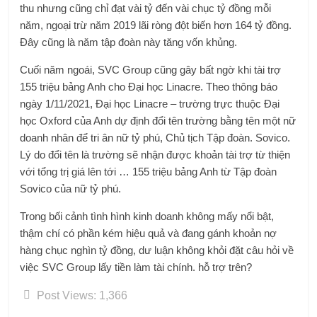
thu nhưng cũng chỉ đạt vài tỷ đến vài chục tỷ đồng mỗi
năm, ngoại trừ năm 2019 lãi ròng đột biến hơn 164 tỷ đồng.
Đây cũng là năm tập đoàn này tăng vốn khủng.
Cuối năm ngoái, SVC Group cũng gây bất ngờ khi tài trợ
155 triệu bảng Anh cho Đại học Linacre. Theo thông báo
ngày 1/11/2021, Đại học Linacre – trường trực thuộc Đại
học Oxford của Anh dự định đổi tên trường bằng tên một nữ
doanh nhân để tri ân nữ tỷ phú, Chủ tịch Tập đoàn. Sovico.
Lý do đổi tên là trường sẽ nhận được khoản tài trợ từ thiện
với tổng trị giá lên tới … 155 triệu bảng Anh từ Tập đoàn
Sovico của nữ tỷ phú.
Trong bối cảnh tình hình kinh doanh không mấy nổi bật,
thậm chí có phần kém hiệu quả và đang gánh khoản nợ
hàng chục nghìn tỷ đồng, dư luận không khỏi đặt câu hỏi về
việc SVC Group lấy tiền làm tài chính. hỗ trợ trên?
Post Views:
1,366