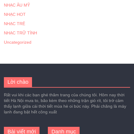
NHẠC ÂU MỸ
NHẠC HOT
NHẠC TRẺ
NHẠC TRỮ TÌNH
Uncategorized
Lời chào
Rất vui khi các bạn ghé thăm trang của chúng tôi. Hôm nay thời
tiết Hà Nội mưa to, bão kèm theo những trận gió rít, tôi trở cảm
thấy lạnh giữa cái thời tiết mùa hè oi bức này. Phải chăng là máy
lạnh đang bật hết công xuất
Bài viết mới
Danh mục