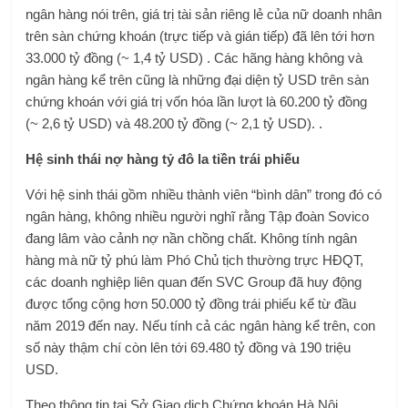
ngân hàng nói trên, giá trị tài sản riêng lẻ của nữ doanh nhân
trên sàn chứng khoán (trực tiếp và gián tiếp) đã lên tới hơn
33.000 tỷ đồng (~ 1,4 tỷ USD) . Các hãng hàng không và
ngân hàng kể trên cũng là những đại diện tỷ USD trên sàn
chứng khoán với giá trị vốn hóa lần lượt là 60.200 tỷ đồng
(~ 2,6 tỷ USD) và 48.200 tỷ đồng (~ 2,1 tỷ USD). .
Hệ sinh thái nợ hàng tỷ đô la tiền trái phiếu
Với hệ sinh thái gồm nhiều thành viên “bình dân” trong đó có
ngân hàng, không nhiều người nghĩ rằng Tập đoàn Sovico
đang lâm vào cảnh nợ nần chồng chất. Không tính ngân
hàng mà nữ tỷ phú làm Phó Chủ tịch thường trực HĐQT,
các doanh nghiệp liên quan đến SVC Group đã huy động
được tổng cộng hơn 50.000 tỷ đồng trái phiếu kể từ đầu
năm 2019 đến nay. Nếu tính cả các ngân hàng kể trên, con
số này thậm chí còn lên tới 69.480 tỷ đồng và 190 triệu
USD.
Theo thông tin tại Sở Giao dịch Chứng khoán Hà Nội