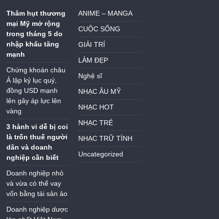
Thâm hụt thương
ANIME – MANGA
mại Mỹ mở rộng
CUỘC SỐNG
trong tháng 5 do
nhập khẩu tăng
GIẢI TRÍ
mạnh
LÀM ĐẸP
Chứng khoán châu
Nghệ sĩ
Á lập kỷ lục quý,
đồng USD mạnh
NHẠC ÂU MỸ
lên gây áp lực lên
NHẠC HOT
vàng
NHẠC TRẺ
3 hành vi dễ bị coi
là trốn thuế người
NHẠC TRỮ TÌNH
dân và doanh
Uncategorized
nghiệp cần biết
Doanh nghiệp nhỏ
và vừa có thể vay
vốn bằng tài sản ảo
Doanh nghiệp dược