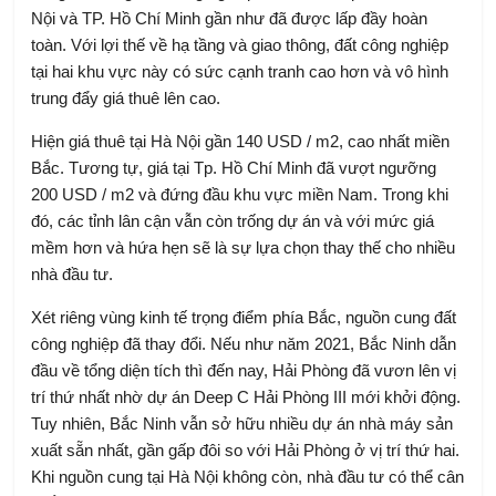
Nội và TP. Hồ Chí Minh gần như đã được lấp đầy hoàn
toàn. Với lợi thế về hạ tầng và giao thông, đất công nghiệp
tại hai khu vực này có sức cạnh tranh cao hơn và vô hình
trung đẩy giá thuê lên cao.
Hiện giá thuê tại Hà Nội gần 140 USD / m2, cao nhất miền
Bắc. Tương tự, giá tại Tp. Hồ Chí Minh đã vượt ngưỡng
200 USD / m2 và đứng đầu khu vực miền Nam. Trong khi
đó, các tỉnh lân cận vẫn còn trống dự án và
với mức giá
mềm hơn và hứa hẹn sẽ là sự lựa chọn thay thế cho nhiều
nhà đầu tư.
Xét riêng vùng kinh tế trọng điểm phía Bắc, nguồn cung đất
công nghiệp đã thay đổi. Nếu như năm 2021, Bắc Ninh dẫn
đầu về tổng diện tích thì đến nay, Hải Phòng đã vươn lên vị
trí thứ nhất nhờ dự án Deep C Hải Phòng III mới khởi động.
Tuy nhiên, Bắc Ninh vẫn sở hữu nhiều dự án nhà máy sản
xuất sẵn nhất, gần gấp đôi so với Hải Phòng ở vị trí thứ hai.
Khi nguồn cung tại Hà Nội không còn, nhà đầu tư có thể cân