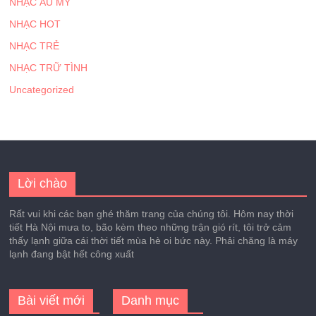
NHẠC ÂU MỸ
NHẠC HOT
NHẠC TRẺ
NHẠC TRỮ TÌNH
Uncategorized
Lời chào
Rất vui khi các bạn ghé thăm trang của chúng tôi. Hôm nay thời
tiết Hà Nội mưa to, bão kèm theo những trận gió rít, tôi trở cảm
thấy lạnh giữa cái thời tiết mùa hè oi bức này. Phải chăng là máy
lạnh đang bật hết công xuất
Bài viết mới
Danh mục